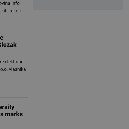
ovina.info
kih, tako i
ke
Slezak
ke elektrane
o.o. vlasnika
ersity
ds marks