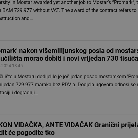
rsity in Mostar awarded yet another job to Mostar’s “Promark”, t
h BAM 729.977 without VAT. The award of the contract refers to
nstruction and…
omark' nakon višemilijunskog posla od mosta
učilišta morao dobiti i novi vrijedan 730 tisu
.2024 13:45
ilište u Mostaru dodijelilo je još jedan posao mostarskom 'Prom
vrijedan 729.977 maraka bez PDV-a. Dodjela ugovora odnosi se 
aciji i dogradnji…
ON VIDAČKA, ANTE VIDAČAK Granični prijel
dit će pogodite tko