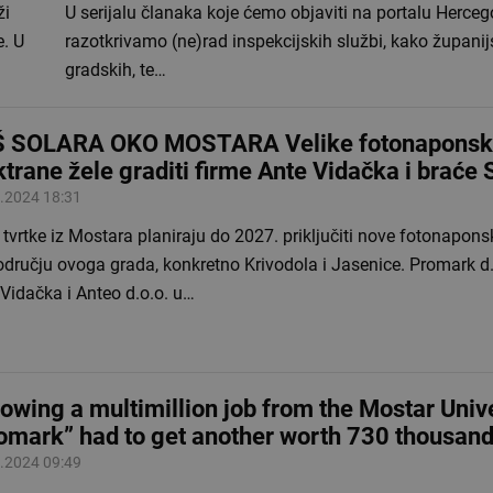
ži
U serijalu članaka koje ćemo objaviti na portalu Herceg
e. U
razotkrivamo (ne)rad inspekcijskih službi, kako županijs
gradskih, te…
 SOLARA OKO MOSTARA Velike fotonapons
ktrane žele graditi firme Ante Vidačka i braće 
.2024 18:31
 tvrtke iz Mostara planiraju do 2027. priključiti nove fotonapons
dručju ovoga grada, konkretno Krivodola i Jasenice. Promark d.
Vidačka i Anteo d.o.o. u…
lowing a multimillion job from the Mostar Univ
omark” had to get another worth 730 thousan
.2024 09:49