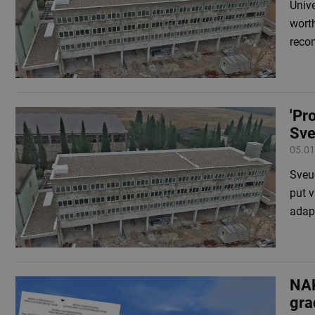
Unive
wort
reco
'Pr
Sve
05.01
Sveuč
put 
adapt
NAK
gra