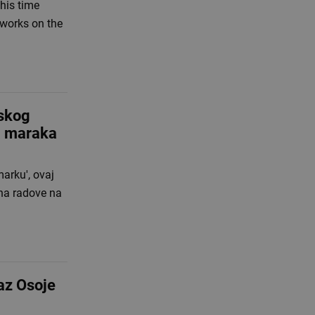
his time
 works on the
rskog
ća maraka
arku', ovaj
na radove na
az Osoje