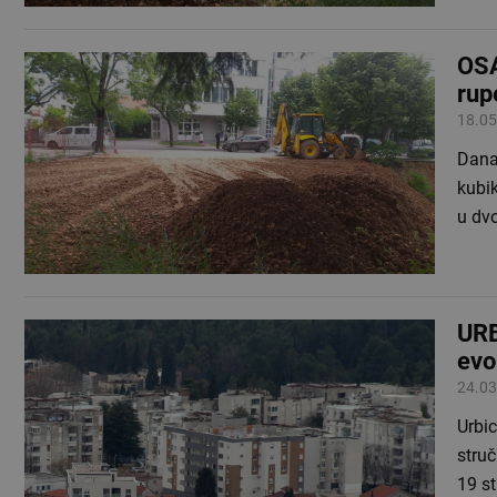
OSA
rup
18.05
Dana
kubi
u dv
URB
evo
24.03
Urbi
struč
19 st