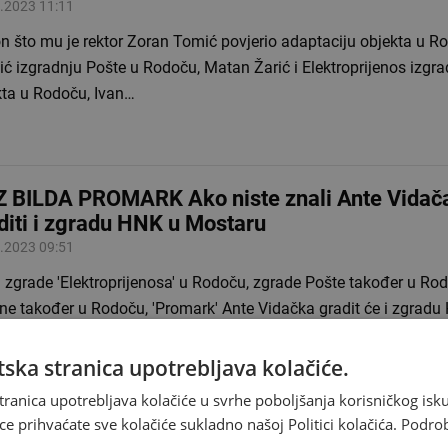
.2023 11:11
n što mu je rektor Zoran Tomić povjerio adaptaciju objekta u R
ć izgradnju Pošte u Rodoču, Matan Žarić i Elektroprijenos izgr
kta u Rodoču, Ivan…
 BILDA PROMARK Ako niste znali Ante Vidač
diti i zgradu HNK u Mostaru
.2023 09:51
 zgrade 'Elektroprijenosa' u Rodoču, zgrade Pošte također u Rod
ne također u Rodoču, 'Promark' Ante Vidačka gradit će i zgradu
dnog kazališta Mostar…
ska stranica upotrebljava kolačiće.
tranica upotrebljava kolačiće u svrhe poboljšanja korisničkog i
ce prihvaćate sve kolačiće sukladno našoj Politici kolačića.
Podro
-ov KRUG Promarku Ante Vidačka izgradnja 