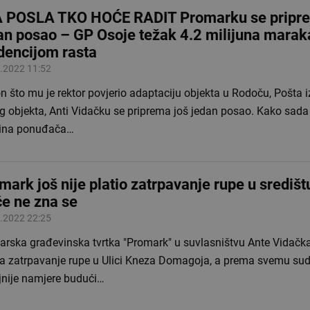
 POSLA TKO HOĆE RADIT Promarku se pripre
an posao – GP Osoje težak 4.2 milijuna marak
dencijom rasta
.2022 11:52
 što mu je rektor povjerio adaptaciju objekta u Rodoču, Pošta 
 objekta, Anti Vidačku se priprema još jedan posao. Kako sada 
ina ponuđača…
mark još nije platio zatrpavanje rupe u središt
će ne zna se
.2022 22:25
arska građevinska tvrtka "Promark" u suvlasništvu Ante Vidačka 
ila zatrpavanje rupe u Ulici Kneza Domagoja, a prema svemu sud
jnije namjere budući…