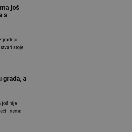
ma još
a s
izgradnju
stvari stoje
u grada, a
još nije
eći i nema