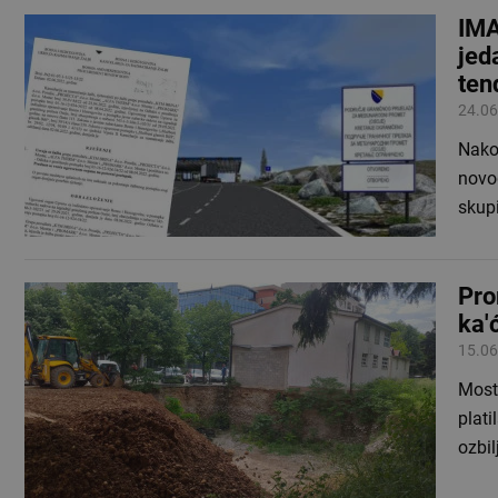
IMA
jed
ten
24.06
Nakon
novog
skup
Pro
ka'
15.06
Most
plat
ozbil