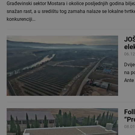
Građevinski sektor Mostara i okolice posljednjih godina bilje
snažan rast, a u središtu tog zamaha nalaze se lokalne tvrtk
konkurenciji…
JOŠ
ele
06.12
Dvije
na po
Ante 
Fol
“Pr
08.01