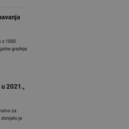
pavanja
a s 1000
galne gradnje
u 2021.,
nstvo za
donijelo je