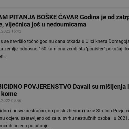
M PITANJA BOŠKE ĆAVAR Godina je od zatr
e, vijećnica još u nedoumicama
.2022 15:42
s se navršilo točno godinu dana otkada u Ulici kneza Domagoj
ka zemlje, odnosno 150 kamiona zemljišta 'poništen' pokušaj ile
ori…
ICIDNO POVJERENSTVO Davali su mišljenja i 
 kome
.2022 09:46
cidno i posve nestručno, no po službenom naziv Stručno Povjere
nu ocjenu sastavljeno od za tu svrhu nestručnih osoba i u 2021. 
ručnih ocjena po pitanju…