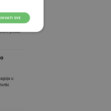
IHVATI SVE
akoplovstva
dobiti posao
no
magoja u
tvrtki