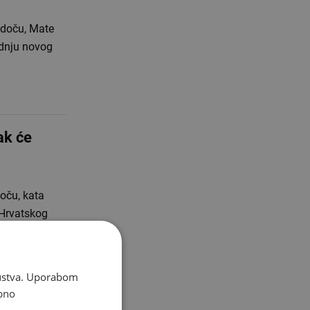
odoču, Mate
adnju novog
ak će
oču, kata
 Hrvatskog
skustva. Uporabom
bno
zgrade