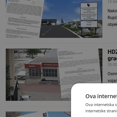
12.04
Nako
Rupči
obje
HDZ
gra
20.02
Osim
vojar
naro
Ova internet
Ova internetska s
internetske strani
HDZ