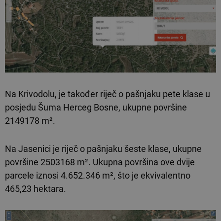
Na Krivodolu, je također riječ o pašnjaku pete klase u
posjedu Šuma Herceg Bosne, ukupne površine
2149178 m².
Na Jasenici je riječ o pašnjaku šeste klase, ukupne
površine 2503168 m². Ukupna površina ove dvije
parcele iznosi 4.652.346 m², što je ekvivalentno
465,23 hektara.