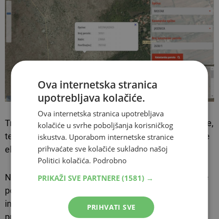
Ova internetska stranica
upotrebljava kolačiće.
Ova internetska stranica upotrebljava
Treba napomenuti, kako je ovo tek početak investicije,
kolačiće u svrhe poboljšanja korisničkog
te je potrebno još puno dokumentacije kako bi se ove
iskustva. Uporabom internetske stranice
prihvaćate sve kolačiće sukladno našoj
elektrane izgradile.
Politici kolačića.
Podrobno
Nekoliko je ključnih koraka koje moraju poduzeti prije
PRIKAŽI SVE PARTNERE
(1581) →
početka realizacije projekata. Elektrane, čija ukupna
instalirana snaga iznosi gotovo 40 MW, trebale bi biti
PRIHVATI SVE
priključene na prijenosnu mrežu do 2027. godine.