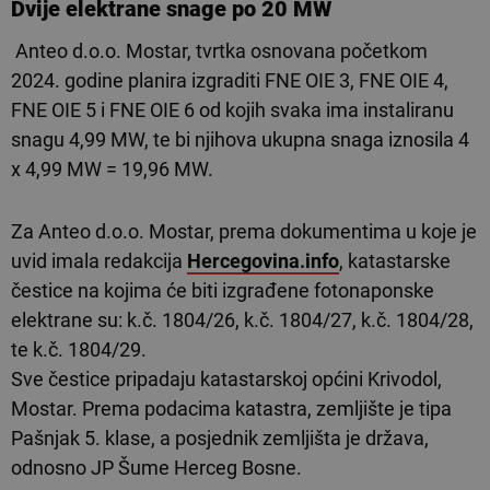
Dvije elektrane snage po 20 MW
Anteo d.o.o. Mostar, tvrtka osnovana početkom
2024. godine planira izgraditi FNE OIE 3, FNE OIE 4,
FNE OIE 5 i FNE OIE 6 od kojih svaka ima instaliranu
snagu 4,99 MW, te bi njihova ukupna snaga iznosila 4
x 4,99 MW = 19,96 MW.
Za Anteo d.o.o. Mostar, prema dokumentima u koje je
uvid imala redakcija
Hercegovina.info
, katastarske
čestice na kojima će biti izgrađene fotonaponske
elektrane su: k.č. 1804/26, k.č. 1804/27, k.č. 1804/28,
te k.č. 1804/29.
Sve čestice pripadaju katastarskoj općini Krivodol,
Mostar. Prema podacima katastra, zemljište je tipa
Pašnjak 5. klase, a posjednik zemljišta je država,
odnosno JP Šume Herceg Bosne.