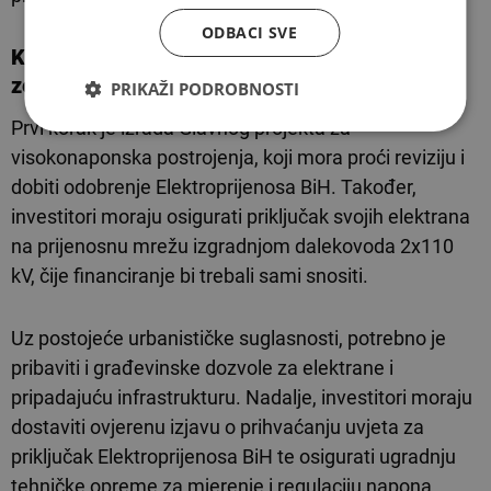
ODBACI SVE
Kako graditi na državnom poljoprivrednom
zemljištu?
PRIKAŽI PODROBNOSTI
Prvi korak je izrada Glavnog projekta za
visokonaponska postrojenja, koji mora proći reviziju i
dobiti odobrenje Elektroprijenosa BiH. Također,
investitori moraju osigurati priključak svojih elektrana
na prijenosnu mrežu izgradnjom dalekovoda 2x110
kV, čije financiranje bi trebali sami snositi.
Uz postojeće urbanističke suglasnosti, potrebno je
pribaviti i građevinske dozvole za elektrane i
pripadajuću infrastrukturu. Nadalje, investitori moraju
dostaviti ovjerenu izjavu o prihvaćanju uvjeta za
priključak Elektroprijenosa BiH te osigurati ugradnju
tehničke opreme za mjerenje i regulaciju napona,