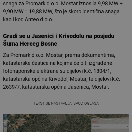
snaga za Promark d.o.o. Mostar iznosila 9,98 MW +
9,90 MW = 19,88 MW, što je skoro identična snaga
kao i kod Anteo d.o.o.
Gradi se u Jasenici i Krivodolu na posjedu
Šuma Herceg Bosne
Za Promark d.o.o. Mostar, prema dokumentima,
katastarske čestice na kojima će biti izgrađene
fotonaponske elektrane su dijelovi k.č. 1804/1,
katastarska općina Krivodol, Mostar, te dijelovi k.č.
2639/7, katastarska općina Jasenica, Mostar.
TEKST SE NASTAVLJA ISPOD OGLASA