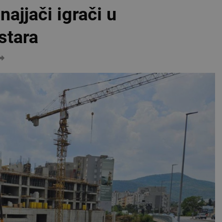
najjači igrači u
stara