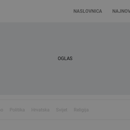
NASLOVNICA
NAJNOV
OGLAS
mo
Politika
Hrvatska
Svijet
Religija