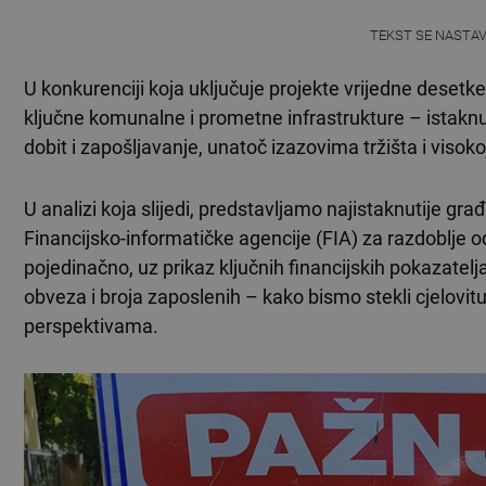
TEKST SE NASTA
U konkurenciji koja uključuje projekte vrijedne deset
ključne komunalne i prometne infrastrukture – istaknul
dobit i zapošljavanje, unatoč izazovima tržišta i visokoj
U analizi koja slijedi, predstavljamo najistaknutije gr
Financijsko-informatičke agencije (FIA) za razdoblje
pojedinačno, uz prikaz ključnih financijskih pokazatelja
obveza i broja zaposlenih – kako bismo stekli cjelovitu
perspektivama.