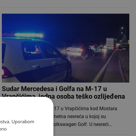
Sudar Mercedesa i Golfa na M-17 u
Vrapčićima, jedna osoba teško ozlijeđena
Na magistralnoj cesti M-17 u Vrapčićima kod Mostara
večeras se dogodila prometna nesreća u kojoj su
skustva. Uporabom
sudjelovali Mercedes i Volkswagen Golf. U nesreći…
bno