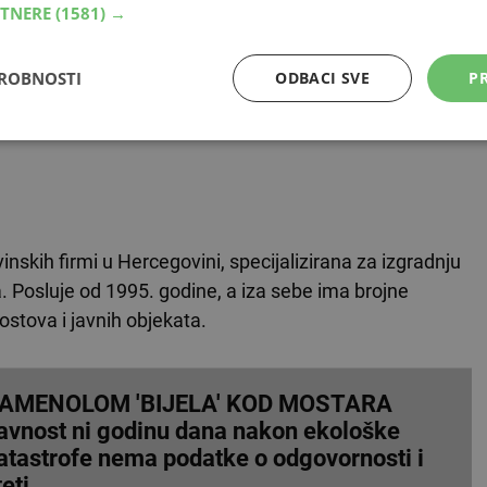
rk
i
Izgradnja Tojaga
, obje s prihodima iznad 13 milijuna
RTNERE
(1581) →
nosno 6 milijuna KM.
DROBNOSTI
ODBACI SVE
PR
s gotovo 2,83 milijuna KM, a odmah iza njega su Tojaga i
poput
ES-BI-EM
i
GP Barbarić
izdvajaju se po visokoj
nskih firmi u Hercegovini, specijalizirana za izgradnju
. Posluje od 1995. godine, a iza sebe ima brojne
ostova i javnih objekata.
AMENOLOM 'BIJELA' KOD MOSTARA
avnost ni godinu dana nakon ekološke
atastrofe nema podatke o odgovornosti i
teti