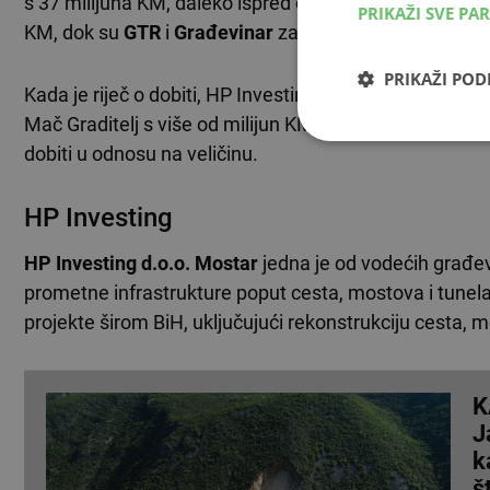
s 37 milijuna KM, daleko ispred ostalih. Slijede
Proma
PRIKAŽI SVE PA
KM, dok su
GTR
i
Građevinar
zaokružili top 5 s 8,7 od
PRIKAŽI PO
Kada je riječ o dobiti, HP Investing također prednjači 
Mač Graditelj s više od milijun KM dobiti. Male firme 
dobiti u odnosu na veličinu.
HP Investing
HP Investing d.o.o. Mostar
jedna je od vodećih građevi
prometne infrastrukture poput cesta, mostova i tunela
projekte širom BiH, uključujući rekonstrukciju cesta, m
K
J
k
š