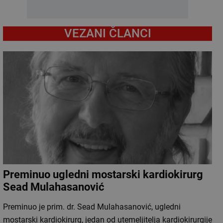
VEZANI ČLANCI
Preminuo ugledni mostarski kardiokirurg
Sead Mulahasanović
Preminuo je prim. dr. Sead Mulahasanović, ugledni
mostarski kardiokirurg, jedan od utemeljitelja kardiokirurgije