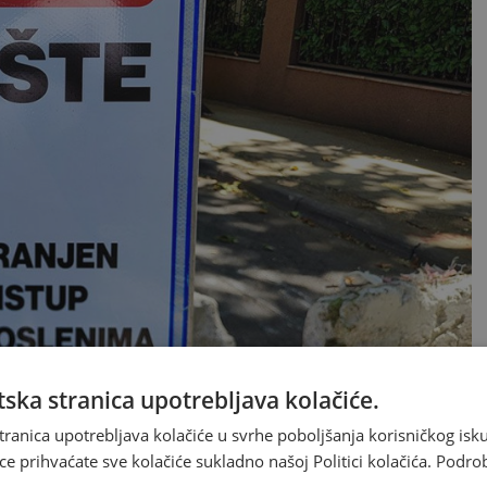
ska stranica upotrebljava kolačiće.
tranica upotrebljava kolačiće u svrhe poboljšanja korisničkog i
nija građevinska firma u Mostaru bila je
HP Investing
ce prihvaćate sve kolačiće sukladno našoj Politici kolačića.
Podro