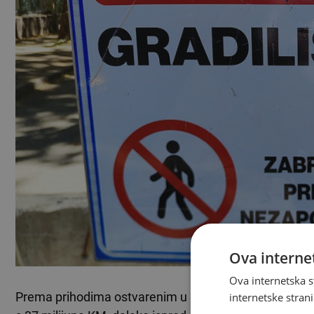
Ova internet
Ova internetska s
Prema prihodima ostvarenim u 2024. godini, najuspješ
internetske strani