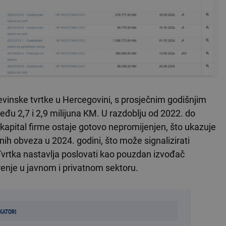
nske tvrtke u Hercegovini, s prosječnim godišnjim
eđu 2,7 i 2,9 milijuna KM. U razdoblju od 2022. do
 kapital firme ostaje gotovo nepromijenjen, što ukazuje
ih obveza u 2024. godini, što može signalizirati
 Tvrtka nastavlja poslovati kao pouzdan izvođač
irenje u javnom i privatnom sektoru.