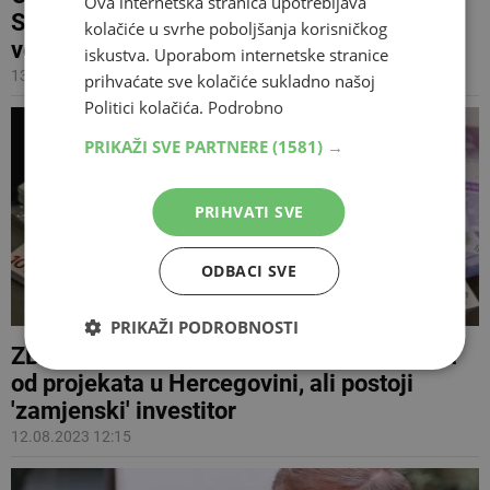
Ova internetska stranica upotrebljava
Schmidtu koji čuva stražnjicu i američkom
kolačiće u svrhe poboljšanja korisničkog
veleposlanstvu'
iskustva. Uporabom internetske stranice
13.08.2023 13:18
prihvaćate sve kolačiće sukladno našoj
Politici kolačića.
Podrobno
PRIKAŽI SVE PARTNERE
(1581) →
PRIHVATI SVE
ODBACI SVE
PRIKAŽI PODROBNOSTI
ZBOG DODIKA I EKIPE Njemačka odustala
od projekata u Hercegovini, ali postoji
'zamjenski' investitor
12.08.2023 12:15