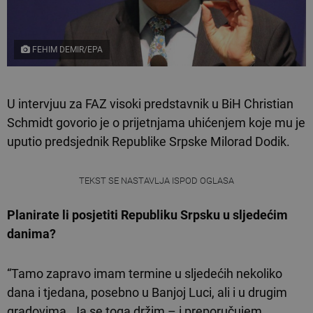
FEHIM DEMIR/EPA
U intervjuu za FAZ visoki predstavnik u BiH Christian
Schmidt govorio je o prijetnjama uhićenjem koje mu je
uputio predsjednik Republike Srpske Milorad Dodik.
TEKST SE NASTAVLJA ISPOD OGLASA
Planirate li posjetiti Republiku Srpsku u sljedećim
danima?
“Tamo zapravo imam termine u sljedećih nekoliko
dana i tjedana, posebno u Banjoj Luci, ali i u drugim
gradovima. Ja se toga držim – i preporučujem