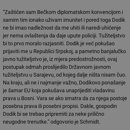
“Zaštićen sam Bečkom diplomatskom konvencijom i
samim tim ionako uživam imunitet i pored toga Dodik
ne bi imao nadležnost da me uhiti ili naredi uhićenje
jer nema ovlaštenja da daje upute policiji. Tužiteljstvo
bi to prvo moralo razjasniti. Dodik je već pokušao
prijaviti me u Republici Srpskoj, a pametno banjalučko
javno tužiteljstvo je, iz mjera predostrožnosti, ovaj
postupak odmah proslijedilo Državnom javnom
tužiteljstvu u Sarajevu, od kojeg dalje ništa nisam čuo.
Na kraju, ali ne i najmanje važno, Dodikovo ponašanje
je šamar EU koja pokušava unaprijediti vladavinu
prava u Bosni. Vara se ako smatra da za njega postoje
posebna prava ili posebni propisi. Dakle, gospodin
Dodik bi se trebao pripremiti za neke prilično
neugodne trenutke.” odgovorio je Schmidt.