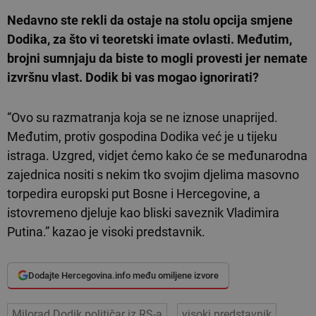
Nedavno ste rekli da ostaje na stolu opcija smjene
Dodika, za što vi teoretski imate ovlasti. Međutim,
brojni sumnjaju da biste to mogli provesti jer nemate
izvršnu vlast. Dodik bi vas mogao ignorirati?
“Ovo su razmatranja koja se ne iznose unaprijed.
Međutim, protiv gospodina Dodika već je u tijeku
istraga. Uzgred, vidjet ćemo kako će se međunarodna
zajednica nositi s nekim tko svojim djelima masovno
torpedira europski put Bosne i Hercegovine, a
istovremeno djeluje kao bliski saveznik Vladimira
Putina.” kazao je visoki predstavnik.
Dodajte Hercegovina.info među omiljene izvore
Milorad Dodik političar iz RS-a
visoki predstavnik