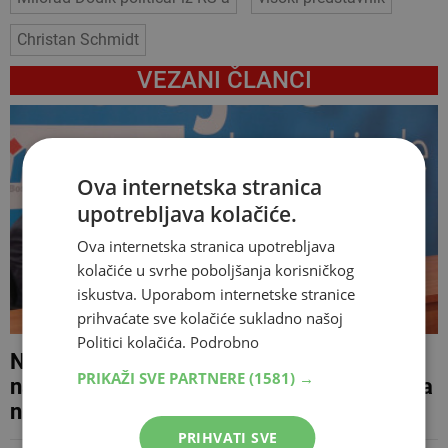
Christan Schmidt
VEZANI ČLANCI
Ova internetska stranica
upotrebljava kolačiće.
Ova internetska stranica upotrebljava
kolačiće u svrhe poboljšanja korisničkog
iskustva. Uporabom internetske stranice
prihvaćate sve kolačiće sukladno našoj
Politici kolačića.
Podrobno
Nikšić jučerašnje poruke Dodika i Čovića
PRIKAŽI SVE PARTNERE
(1581) →
nazvao predizbornim: Nema trećeg entiteta
niti ikakvog separatizma, OHR ostaje
PRIHVATI SVE