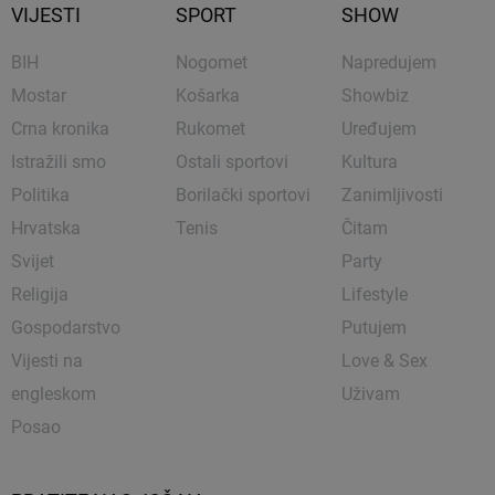
VIJESTI
SPORT
SHOW
BIH
Nogomet
Napredujem
Mostar
Košarka
Showbiz
Crna kronika
Rukomet
Uređujem
Istražili smo
Ostali sportovi
Kultura
Politika
Borilački sportovi
Zanimljivosti
Hrvatska
Tenis
Čitam
Svijet
Party
Religija
Lifestyle
Gospodarstvo
Putujem
Vijesti na
Love & Sex
engleskom
Uživam
Posao