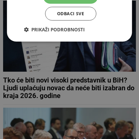
ODBACI SVE
PRIKAŽI PODROBNOSTI
Tko će biti novi visoki predstavnik u BiH?
Ljudi uplaćuju novac da neće biti izabran do
kraja 2026. godine