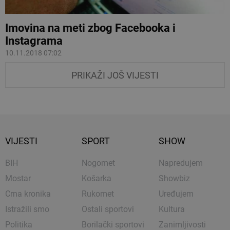
Imovina na meti zbog Facebooka i
Instagrama
10.11.2018 07:02
PRIKAŽI JOŠ VIJESTI
VIJESTI
SPORT
SHOW
BIH
Nogomet
Napredujem
Mostar
Košarka
Showbiz
Crna kronika
Rukomet
Uređujem
Istražili smo
Ostali sportovi
Kultura
Politika
Borilački sportovi
Zanimljivosti