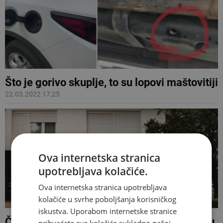
Što je gorivo skuplje, to su lopovi maštovitiji
22.03.2022 17:25
Ova internetska stranica
upotrebljava kolačiće.
Ova internetska stranica upotrebljava
kolačiće u svrhe poboljšanja korisničkog
iskustva. Uporabom internetske stranice
ČITLUK Serija krađa zadnjih 20 dana, sve u