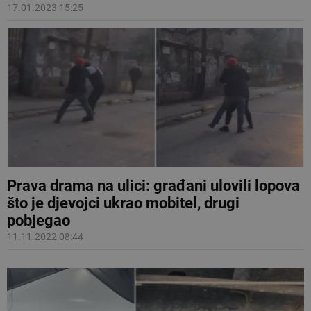
17.01.2023 15:25
Prava drama na ulici: građani ulovili lopova
što je djevojci ukrao mobitel, drugi
pobjegao
11.11.2022 08:44