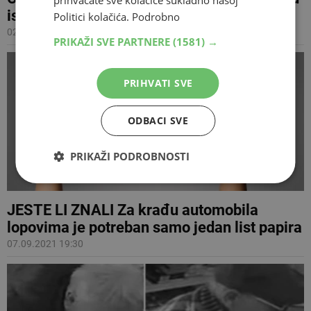
prihvaćate sve kolačiće sukladno našoj
isto vrijeme
Politici kolačića.
Podrobno
02.11.2021 13:45
PRIKAŽI SVE PARTNERE
(1581) →
PRIHVATI SVE
ODBACI SVE
PRIKAŽI PODROBNOSTI
JESTE LI ZNALI Za krađu automobila
lopovima je potreban samo jedan list papira
07.09.2021 19:30