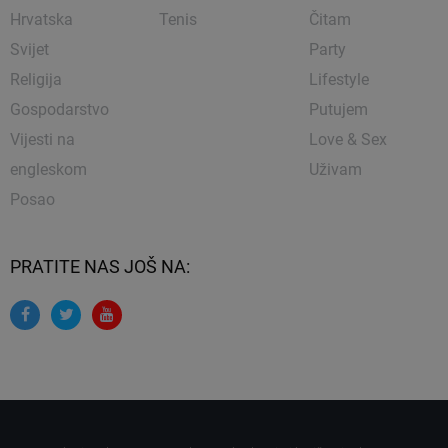
Hrvatska
Tenis
Čitam
Svijet
Party
Religija
Lifestyle
Gospodarstvo
Putujem
Vijesti na
Love & Sex
engleskom
Uživam
Posao
PRATITE NAS JOŠ NA: