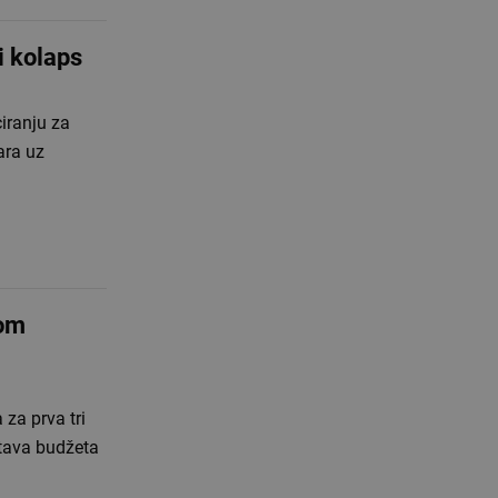
i kolaps
ranju za
ara uz
nom
za prva tri
tava budžeta