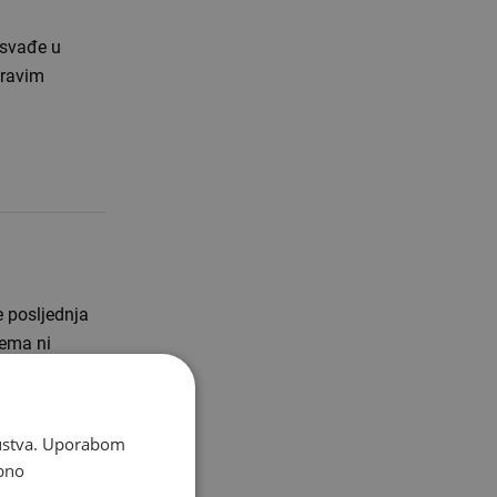
 svađe u
pravim
e posljednja
nema ni
skustva. Uporabom
bno