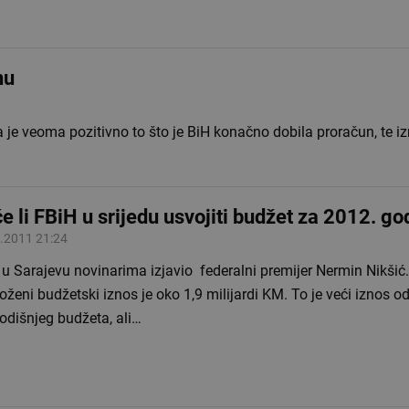
nu
e veoma pozitivno to što je BiH konačno dobila proračun, te iz
e li FBiH u srijedu usvojiti budžet za 2012. go
.2011 21:24
 u Sarajevu novinarima izjavio federalni premijer Nermin Nikšić
oženi budžetski iznos je oko 1,9 milijardi KM. To je veći iznos o
odišnjeg budžeta, ali…