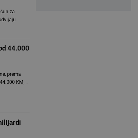
ačun za
odvijaju
 od 44.000
ine, prema
d 44.000 KM,…
ilijardi