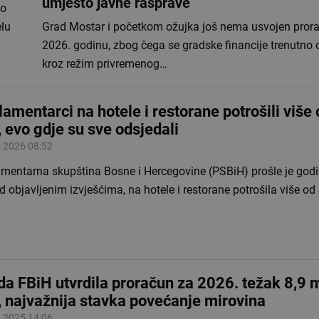
umjesto javne rasprave
 o
elu
Grad Mostar i početkom ožujka još nema usvojen pror
2026. godinu, zbog čega se gradske financije trenutno 
kroz režim privremenog…
lamentarci na hotele i restorane potrošili više
 evo gdje su sve odsjedali
.2026 08:52
amentarna skupština Bosne i Hercegovine (PSBiH) prošle je god
 objavljenim izvješćima, na hotele i restorane potrošila više o
da FBiH utvrdila proračun za 2026. težak 8,9 m
 najvažnija stavka povećanje mirovina
.2025 14:06