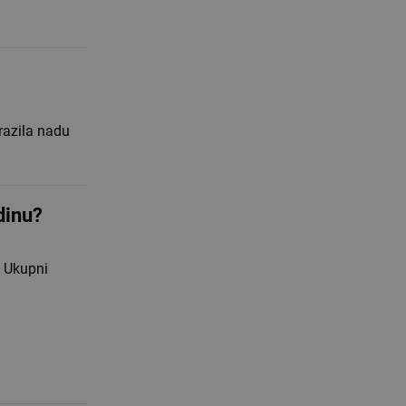
razila nadu
dinu?
. Ukupni
d