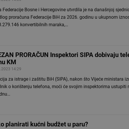
 Federacije Bosne i Hercegovine utvrdila je na današnjoj sjedni
edlog proračuna Federacije BiH za 2026. godinu u ukupnom izno
8.279.146 konvertibilnih maraka,…
ZAN PRORAČUN Inspektori SIPA dobivaju tel
nu KM
.2023 14:29
ija za istrage i zaštitu BiH (SIPA), nakon što Vijeće ministara iz
lnik o korištenju telefona, moći će svojim inspektorima ustupiti
ednu…
o planirati kućni budžet u paru?