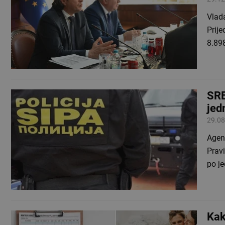
Vlada
Prij
8.89
SRE
jed
29.08
Agenc
Pravi
po j
Kak