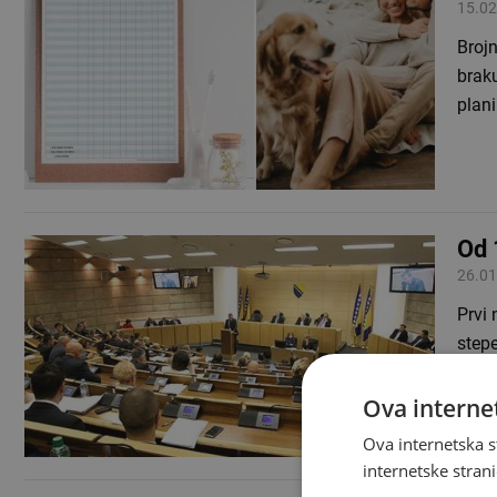
15.02
Brojn
braku
plan
Od 
26.01
Prvi 
step
nazn
Ova internet
Ova internetska s
internetske strani