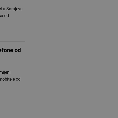
ci u Sarajevu
su od
efone od
mijeni
 mobitele od