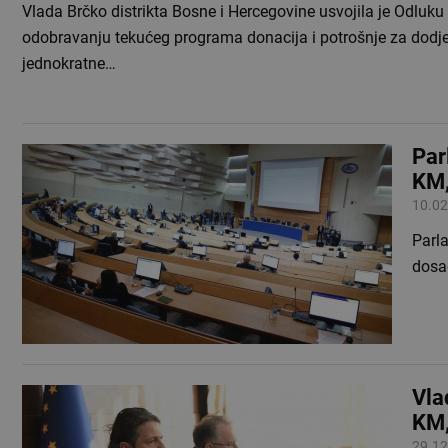
Vlada Brčko distrikta Bosne i Hercegovine usvojila je Odluku
odobravanju tekućeg programa donacija i potrošnje za dodj
jednokratne…
Par
KM,
10.02
Parl
dosad
Vla
KM,
29.12