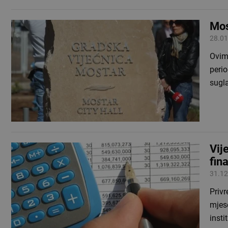
Mos
28.01
Ovim
perio
sugl
Vij
fin
31.12
Privr
mjes
inst