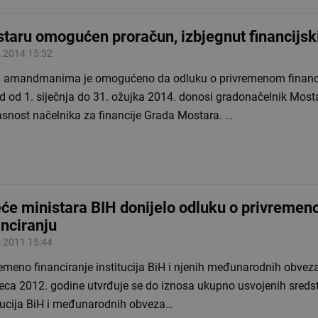
taru omogućen proračun, izbjegnut financijsk
.2014 15:52
 amandmanima je omogućeno da odluku o privremenom financi
d od 1. siječnja do 31. ožujka 2014. donosi gradonačelnik Most
asnost načelnika za financije Grada Mostara. …
eće ministara BIH donijelo odluku o privreme
anciranju
.2011 15:44
emeno financiranje institucija BiH i njenih međunarodnih obveza 
eca 2012. godine utvrđuje se do iznosa ukupno usvojenih sreds
itucija BiH i međunarodnih obveza…