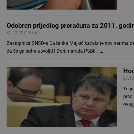
Odobren prijedlog proračuna za 2011. godi
31.12.2011 08:47
Zastupnica SNSD-a Dušanka Majkić kazala je novinarima da j
da će ga sutra usvojiti i Dom naroda PSBiH. …
Hoć
27.12
To je
predl
ovog