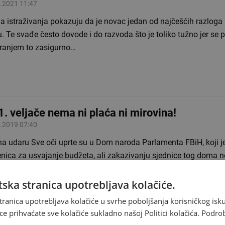
.2021 11:47
a istraživanja pokazuju da je novac jedan od najčešćih razloga
. Te svađe često dovode i do razvoda što je toliko tužno jer se 
iranjem to zasigurno…
1. veljače nema ni plaća ni mirovina!
.2019 07:40
na udaru Sve oči uprte su u Dom naroda Parlamenta FBiH, koji j
enica za usvajanje budžeta, ali zakazivanju sjednice tog doma 
ake. Usprkos realnoj opasnosti da stane…
ska stranica upotrebljava kolačiće.
tranica upotrebljava kolačiće u svrhe poboljšanja korisničkog i
ce prihvaćate sve kolačiće sukladno našoj Politici kolačića.
Podro