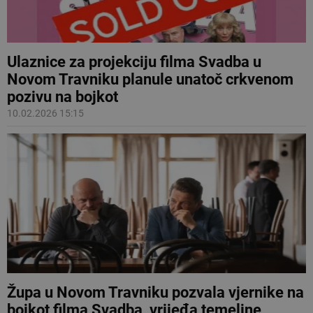
Ulaznice za projekciju filma Svadba u
Novom Travniku planule unatoč crkvenom
pozivu na bojkot
10.02.2026 15:15
Župa u Novom Travniku pozvala vjernike na
bojkot filma Svadba, vrijeđa temeljne