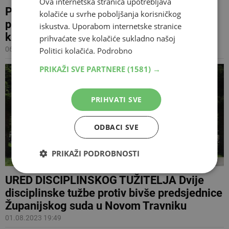
Ova internetska stranica upotrebljava
POSJET NOVOM TRAVNIKU Visoki
kolačiće u svrhe poboljšanja korisničkog
predstavnik oduševio se izgradnjom
iskustva. Uporabom internetske stranice
kapelice sv. Ivana Pavla II
prihvaćate sve kolačiće sukladno našoj
06.08.2023 09:37
Politici kolačića.
Podrobno
PRIKAŽI SVE PARTNERE
(1581) →
PRIHVATI SVE
ODBACI SVE
PRIKAŽI PODROBNOSTI
URED DISCIPLINSKOG TUŽITELJA Dvije
disciplinske tužbe protiv bivše predsjednice
Županijskog suda u Novom Travniku
01.08.2023 19:49