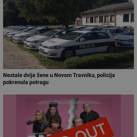
Nestale dvije žene u Novom Travniku, policija
pokrenula potragu