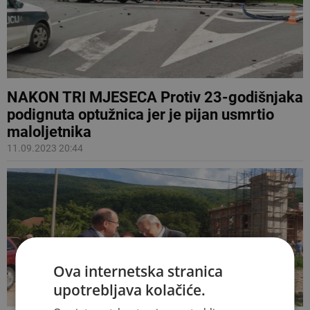
NAKON TRI MJESECA Protiv 23-godišnjaka
podignuta optužnica jer je pijan usmrtio
maloljetnika
11.09.2023 20:44
Ova internetska stranica
upotrebljava kolačiće.