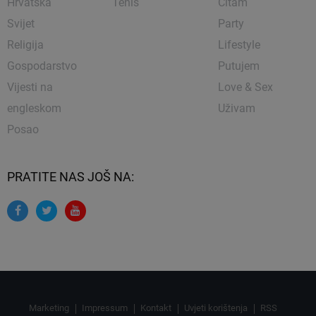
Hrvatska
Tenis
Čitam
Svijet
Party
Religija
Lifestyle
Gospodarstvo
Putujem
Vijesti na
Love & Sex
engleskom
Uživam
Posao
PRATITE NAS JOŠ NA:
Marketing
Impressum
Kontakt
Uvjeti korištenja
RSS