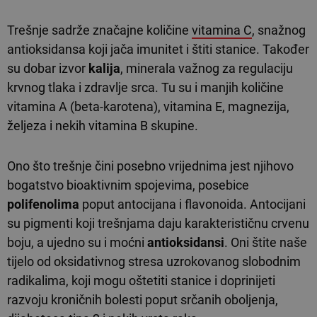
Trešnje sadrže značajne količine
vitamina C
, snažnog
antioksidansa koji jača imunitet i štiti stanice. Također
su dobar izvor
kalija
, minerala važnog za regulaciju
krvnog tlaka i zdravlje srca. Tu su i manjih količine
vitamina A (beta-karotena), vitamina E, magnezija,
željeza i nekih vitamina B skupine.
Ono što trešnje čini posebno vrijednima jest njihovo
bogatstvo bioaktivnim spojevima, posebice
polifenolima
poput antocijana i flavonoida. Antocijani
su pigmenti koji trešnjama daju karakterističnu crvenu
boju, a ujedno su i moćni
antioksidansi
. Oni štite naše
tijelo od oksidativnog stresa uzrokovanog slobodnim
radikalima, koji mogu oštetiti stanice i doprinijeti
razvoju kroničnih bolesti poput srčanih oboljenja,