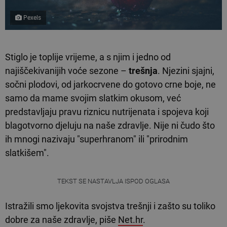
Pexels
Stiglo je toplije vrijeme, a s njim i jedno od
najiščekivanijih voće sezone –
trešnja
. Njezini sjajni,
sočni plodovi, od jarkocrvene do gotovo crne boje, ne
samo da mame svojim slatkim okusom, već
predstavljaju pravu riznicu nutrijenata i spojeva koji
blagotvorno djeluju na naše zdravlje. Nije ni čudo što
ih mnogi nazivaju "superhranom" ili "prirodnim
slatkišem".
TEKST SE NASTAVLJA ISPOD OGLASA
Istražili smo ljekovita svojstva trešnji i zašto su toliko
dobre za naše zdravlje, piše
Net.hr
.