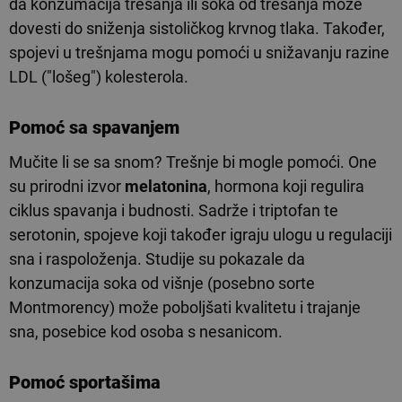
da konzumacija trešanja ili soka od trešanja može
dovesti do sniženja sistoličkog krvnog tlaka. Također,
spojevi u trešnjama mogu pomoći u snižavanju razine
LDL ("lošeg") kolesterola.
Pomoć sa spavanjem
Mučite li se sa snom? Trešnje bi mogle pomoći. One
su prirodni izvor
melatonina
, hormona koji regulira
ciklus spavanja i budnosti. Sadrže i triptofan te
serotonin, spojeve koji također igraju ulogu u regulaciji
sna i raspoloženja. Studije su pokazale da
konzumacija soka od višnje (posebno sorte
Montmorency) može poboljšati kvalitetu i trajanje
sna, posebice kod osoba s nesanicom.
Pomoć sportašima