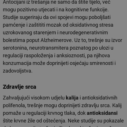
Antocijani iz trešanja ne samo da štite tijelo, već
mogu pozitivno utjecati i na kognitivne funkcije.
Studije sugeriraju da ovi spojevi mogu poboljšati
pamćenje i zaštititi mozak od oksidativnog stresa
uzrokovanog starenjem i neurodegenerativnim
bolestima poput Alzheimerove. Uz to, trešnje su izvor
serotonina, neurotransmitera poznatog po ulozi u
regulaciji raspoloženja i anksioznosti, pa njihova
konzumacija može doprinijeti osjećaju smirenosti i
zadovoljstva.
Zdravlje srca
Zahvaljujući visokom udjelu
kalija
i antioksidativnih
polifenola, trešnje mogu doprinijeti zdravlju srca. Kalij
pomaže u regulaciji krvnog tlaka, dok
antioksidansi
štite krvne žile od oštećenja. Neke studije su pokazale