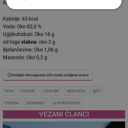
šećera u krvi.
Kalorije: 63 kcal
Voda: Oko 82,6 %
Ugljikohidrati: Oko 16 g
od toga
vlakna
: oko 2 g
Bjelančevine: Oko 1,06 g
Masnoće: Oko 0,2 g
Dodajte Hercegovina.info među omiljene izvore
srce
mozak
zdravlje
spavanje
giht
trešnje
dijabetes
antioksidansi
VEZANI ČLANCI