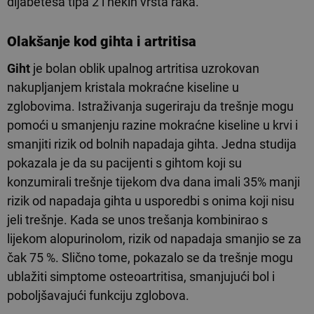
dijabetesa tipa 2 i nekih vrsta raka.
Olakšanje kod gihta i artritisa
Giht
je bolan oblik upalnog artritisa uzrokovan
nakupljanjem kristala mokraćne kiseline u
zglobovima. Istraživanja sugeriraju da trešnje mogu
pomoći u smanjenju razine mokraćne kiseline u krvi i
smanjiti rizik od bolnih napadaja gihta. Jedna studija
pokazala je da su pacijenti s gihtom koji su
konzumirali trešnje tijekom dva dana imali 35% manji
rizik od napadaja gihta u usporedbi s onima koji nisu
jeli trešnje. Kada se unos trešanja kombinirao s
lijekom alopurinolom, rizik od napadaja smanjio se za
čak 75 %. Slično tome, pokazalo se da trešnje mogu
ublažiti simptome osteoartritisa, smanjujući bol i
poboljšavajući funkciju zglobova.