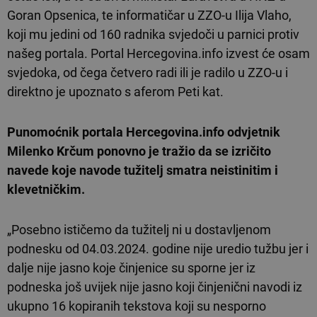
Goran Opsenica, te informatičar u ZZO-u Ilija Vlaho,
koji mu jedini od 160 radnika svjedoči u parnici protiv
našeg portala. Portal Hercegovina.info izvest će osam
svjedoka, od čega četvero radi ili je radilo u ZZO-u i
direktno je upoznato s aferom Peti kat.
Punomoćnik portala Hercegovina.info odvjetnik
Milenko Krčum ponovno je tražio da se izričito
navede koje navode tužitelj smatra neistinitim i
klevetničkim.
„Posebno ističemo da tužitelj ni u dostavljenom
podnesku od 04.03.2024. godine nije uredio tužbu jer i
dalje nije jasno koje činjenice su sporne jer iz
podneska još uvijek nije jasno koji činjenični navodi iz
ukupno 16 kopiranih tekstova koji su nesporno