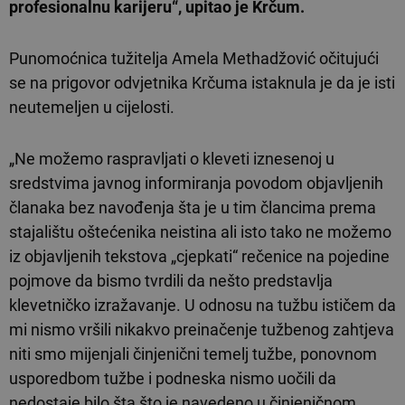
profesionalnu karijeru“, upitao je Krčum.
Punomoćnica tužitelja Amela Methadžović očitujući
se na prigovor odvjetnika Krčuma istaknula je da je isti
neutemeljen u cijelosti.
„Ne možemo raspravljati o kleveti iznesenoj u
sredstvima javnog informiranja povodom objavljenih
članaka bez navođenja šta je u tim člancima prema
stajalištu oštećenika neistina ali isto tako ne možemo
iz objavljenih tekstova „cjepkati“ rečenice na pojedine
pojmove da bismo tvrdili da nešto predstavlja
klevetničko izražavanje. U odnosu na tužbu ističem da
mi nismo vršili nikakvo preinačenje tužbenog zahtjeva
niti smo mijenjali činjenični temelj tužbe, ponovnom
usporedbom tužbe i podneska nismo uočili da
nedostaje bilo šta što je navedeno u činjeničnom