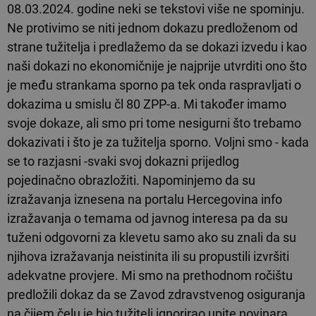
08.03.2024. godine neki se tekstovi više ne spominju.
Ne protivimo se niti jednom dokazu predloženom od
strane tužitelja i predlažemo da se dokazi izvedu i kao
naši dokazi no ekonomičnije je najprije utvrditi ono što
je među strankama sporno pa tek onda raspravljati o
dokazima u smislu čl 80 ZPP-a. Mi također imamo
svoje dokaze, ali smo pri tome nesigurni što trebamo
dokazivati i što je za tužitelja sporno. Voljni smo - kada
se to razjasni -svaki svoj dokazni prijedlog
pojedinačno obrazložiti. Napominjemo da su
izražavanja iznesena na portalu Hercegovina info
izražavanja o temama od javnog interesa pa da su
tuženi odgovorni za klevetu samo ako su znali da su
njihova izražavanja neistinita ili su propustili izvršiti
adekvatne provjere. Mi smo na prethodnom ročištu
predložili dokaz da se Zavod zdravstvenog osiguranja
na čijem čelu je bio tužitelj ignorirao upite novinara