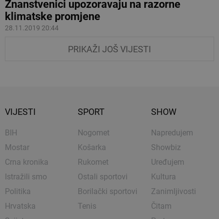
Znanstvenici upozoravaju na razorne
klimatske promjene
28.11.2019 20:44
PRIKAŽI JOŠ VIJESTI
VIJESTI
SPORT
SHOW
BIH
Nogomet
Napredujem
Mostar
Košarka
Showbiz
Crna kronika
Rukomet
Uređujem
Istražili smo
Ostali sportovi
Kultura
Politika
Borilački sportovi
Zanimljivosti
Hrvatska
Tenis
Čitam