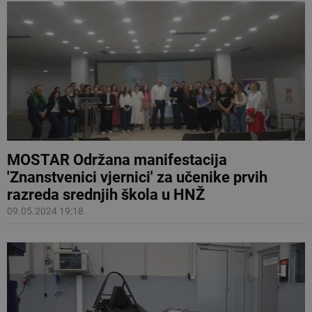
MOSTAR Održana manifestacija
'Znanstvenici vjernici' za učenike prvih
razreda srednjih škola u HNŽ
09.05.2024 19:18