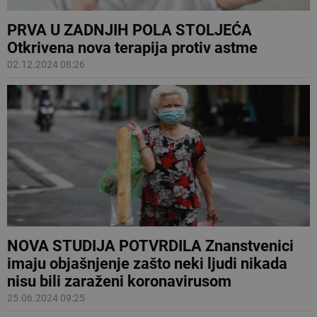
PRVA U ZADNJIH POLA STOLJEĆA
Otkrivena nova terapija protiv astme
02.12.2024 08:26
NOVA STUDIJA POTVRDILA Znanstvenici
imaju objašnjenje zašto neki ljudi nikada
nisu bili zaraženi koronavirusom
25.06.2024 09:25