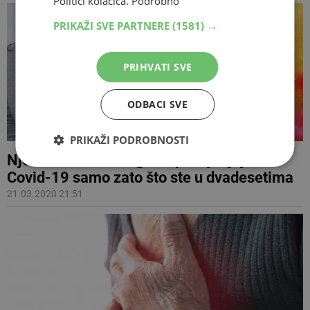
Politici kolačića.
Podrobno
PRIKAŽI SVE PARTNERE
(1581) →
PRIHVATI SVE
ODBACI SVE
PRIKAŽI PODROBNOSTI
Njemački infektolog: Ne podcjenjujte
Covid-19 samo zato što ste u dvadesetima
21.03.2020 21:51