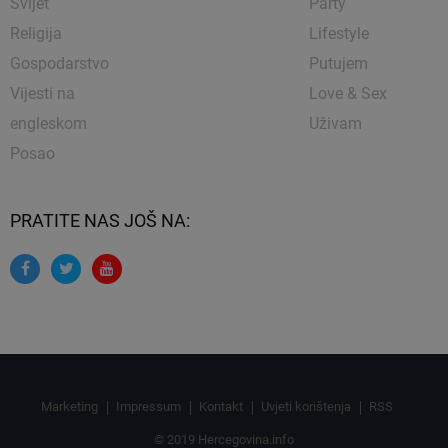
Svijet
Party
Religija
Lifestyle
Gospodarstvo
Putujem
Vijesti na
Love & Sex
engleskom
Uživam
Posao
PRATITE NAS JOŠ NA:
Marketing
Impressum
Kontakt
Uvjeti korištenja
RSS
© 2019 Hercegovina.info