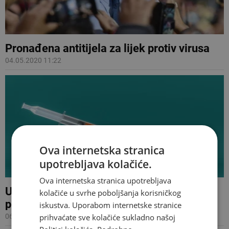
Pronađena antitijela za lijek protiv virusa
04.05.2020 11:22
Ova internetska stranica
upotrebljava kolačiće.
Ova internetska stranica upotrebljava
U borbi protiv koronavirusa krajem lipnja
kolačiće u svrhe poboljšanja korisničkog
počet će testirati cjepivo na ljudima
iskustva. Uporabom internetske stranice
06.04.2020 07:38
prihvaćate sve kolačiće sukladno našoj