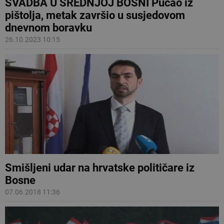
SVADBA U SREDNJOJ BOSNI Pucao iz
pištolja, metak završio u susjedovom
dnevnom boravku
26.10.2023 10:15
Smišljeni udar na hrvatske političare iz
Bosne
07.06.2018 11:36