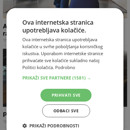
Ova internetska stranica
Autobusi za Njemačku nisu nikada bolje
upotrebljava kolačiće.
radili
Ova internetska stranica upotrebljava
15.12.2016 19:27
kolačiće u svrhe poboljšanja korisničkog
iskustva. Uporabom internetske stranice
prihvaćate sve kolačiće sukladno našoj
Politici kolačića.
Podrobno
PRIKAŽI SVE PARTNERE
(1581) →
PRIHVATI SVE
ODBACI SVE
Počinje Hrvatsko proljeće Središnje Bosne
18.03.2015 06:02
PRIKAŽI PODROBNOSTI