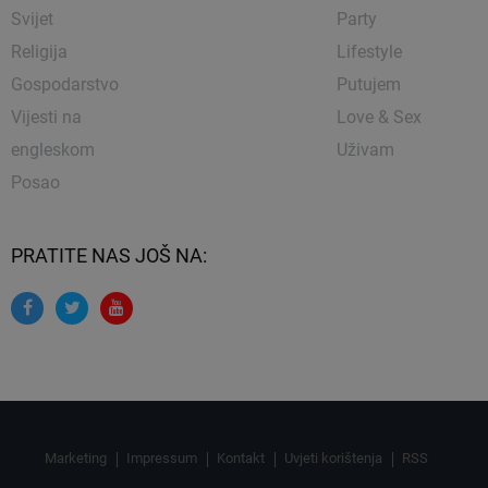
Svijet
Party
Religija
Lifestyle
Gospodarstvo
Putujem
Vijesti na
Love & Sex
engleskom
Uživam
Posao
PRATITE NAS JOŠ NA:
Marketing
Impressum
Kontakt
Uvjeti korištenja
RSS