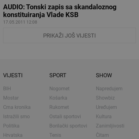
AUDIO: Tonski zapis sa skandaloznog
konstituiranja Vlade KSB
17.05.2011 12:08
PRIKAŽI JOŠ VIJESTI
VIJESTI
SPORT
SHOW
BIH
Nogomet
Napredujem
Mostar
Košarka
Showbiz
Crna kronika
Rukomet
Uređujem
Istražili smo
Ostali sportovi
Kultura
Politika
Borilački sportovi
Zanimljivosti
Hrvatska
Tenis
Čitam