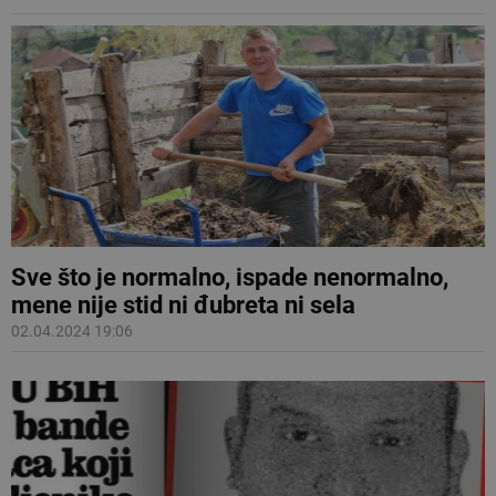
Sve što je normalno, ispade nenormalno,
mene nije stid ni đubreta ni sela
02.04.2024 19:06