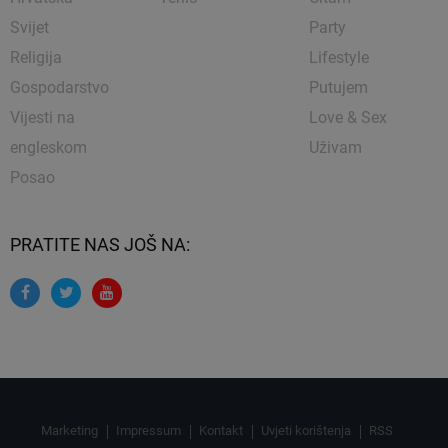
Svijet
Party
Religija
Lifestyle
Gospodarstvo
Putujem
Vijesti na
Love & Sex
engleskom
Uživam
Posao
PRATITE NAS JOŠ NA:
Marketing
Impressum
Kontakt
Uvjeti korištenja
RSS