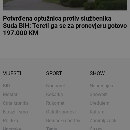
Potvrđena optužnica protiv službenika
Suda BiH: Tereti ga se za pronevjeru gotovo
197.000 KM
VIJESTI
SPORT
SHOW
BIH
Nogomet
Napredujem
Mostar
Košarka
Showbiz
Crna kronika
Rukomet
Uređujem
Istražili smo
Ostali sportovi
Kultura
Politika
Borilački sportovi
Zanimljivosti
Hrvatska
Tenis
Čitam