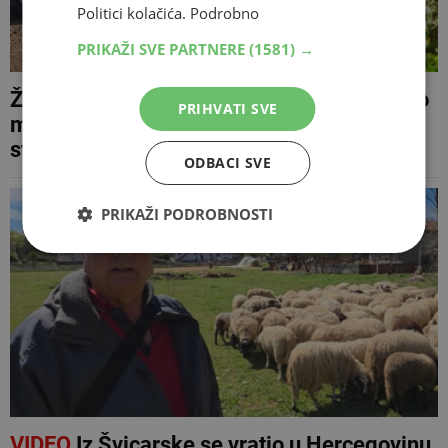
Politici kolačića.
Podrobno
PRIKAŽI SVE PARTNERE
(1581) →
ŽZH dijeli potpore za poljoprivredu: Evo tko
PRIHVATI SVE
može dobiti novac za traktore, plastenike,
stoku i nasade
ODBACI SVE
PRIKAŽI PODROBNOSTI
VIDEO
Iz Švicarske se vratio u Hercegovinu,