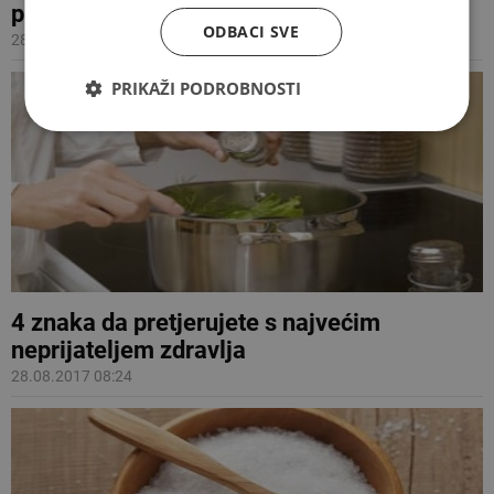
prestati jesti čips
ODBACI SVE
28.09.2017 12:05
PRIKAŽI PODROBNOSTI
4 znaka da pretjerujete s najvećim
neprijateljem zdravlja
28.08.2017 08:24