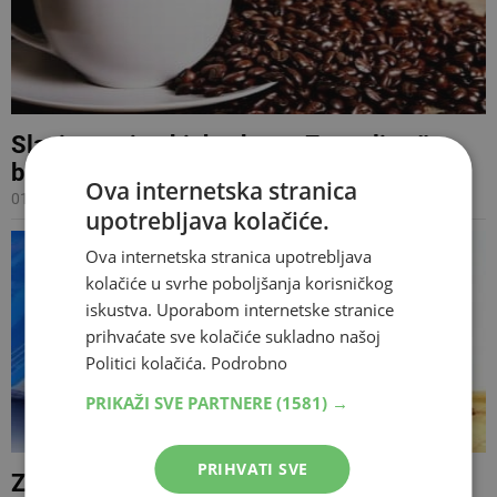
Slavimo svjetski dan kave: Znate li zašto
biste trebali staviti sol u kavu?
Ova internetska stranica
01.10.2017 11:25
upotrebljava kolačiće.
Ova internetska stranica upotrebljava
kolačiće u svrhe poboljšanja korisničkog
iskustva. Uporabom internetske stranice
prihvaćate sve kolačiće sukladno našoj
Politici kolačića.
Podrobno
PRIKAŽI SVE PARTNERE
(1581) →
PRIHVATI SVE
Znanstvenici sad znaju zašto ne možete