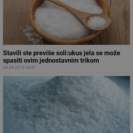
Stavili ste previše soli:ukus jela se može
spasiti ovim jednostavnim trikom
04.05.2019 18:47