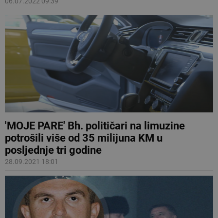
06.07.2022 09:39
'MOJE PARE' Bh. političari na limuzine
potrošili više od 35 milijuna KM u
posljednje tri godine
28.09.2021 18:01