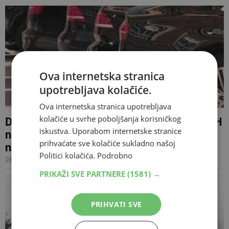
Ova internetska stranica
upotrebljava kolačiće.
Ova internetska stranica upotrebljava
kolačiće u svrhe poboljšanja korisničkog
DO 150.000 MARAKA Vlada Federacije BiH
iskustva. Uporabom internetske stranice
nabavlja automobile, evo kome idu
prihvaćate sve kolačiće sukladno našoj
najskuplji
Politici kolačića.
Podrobno
26.04.2024 16:52
PRIKAŽI SVE PARTNERE
(1581) →
PRIHVATI SVE