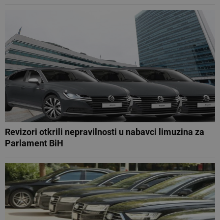
Revizori otkrili nepravilnosti u nabavci limuzina za
Parlament BiH