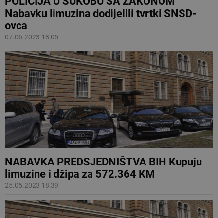
POLICIJA U SUKOBU SA ZAKONOM
Nabavku limuzina dodijelili tvrtki SNSD-
ovca
07.06.2023 18:05
NABAVKA PREDSJEDNIŠTVA BIH Kupuju
limuzine i džipa za 572.364 KM
25.05.2023 18:39