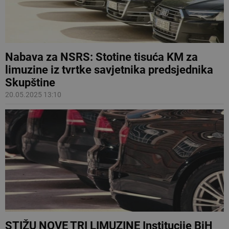
Nabava za NSRS: Stotine tisuća KM za
limuzine iz tvrtke savjetnika predsjednika
Skupštine
20.05.2025 13:10
STIŽU NOVE TRI LIMUZINE Institucije BiH