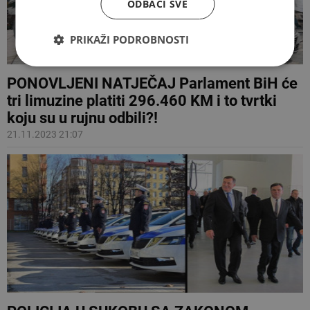
ODBACI SVE
PRIKAŽI PODROBNOSTI
PONOVLJENI NATJEČAJ Parlament BiH će
tri limuzine platiti 296.460 KM i to tvrtki
koju su u rujnu odbili?!
21.11.2023 21:07