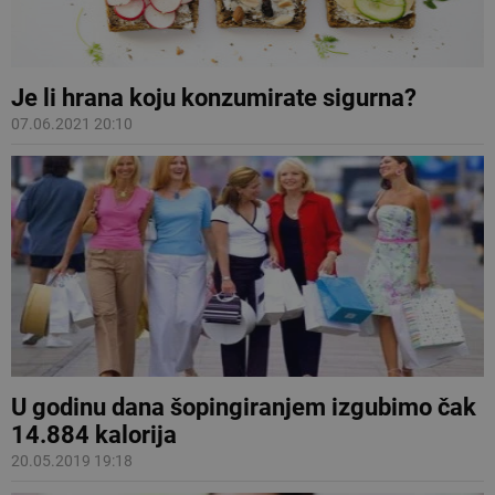
Je li hrana koju konzumirate sigurna?
07.06.2021 20:10
U godinu dana šopingiranjem izgubimo čak
14.884 kalorija
20.05.2019 19:18