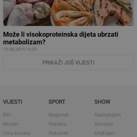
Može li visokoproteinska dijeta ubrzati
metabolizam?
12.06.2015 16:35
PRIKAŽI JOŠ VIJESTI
VIJESTI
SPORT
SHOW
BIH
Nogomet
Napredujem
Mostar
Košarka
Showbiz
Crna kronika
Rukomet
Uređujem