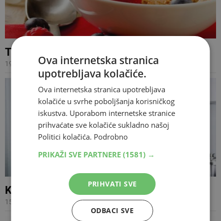
Tri omiljene zdrave namirnice za doručak
Ova internetska stranica
19.04.2018 07:04
upotrebljava kolačiće.
Ova internetska stranica upotrebljava
kolačiće u svrhe poboljšanja korisničkog
iskustva. Uporabom internetske stranice
prihvaćate sve kolačiće sukladno našoj
Politici kolačića.
Podrobno
PRIKAŽI SVE PARTNERE
(1581) →
PRIHVATI SVE
Koliko nam je potrebno kalorija
15.10.2017 20:44
ODBACI SVE