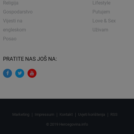
Religija
Lifestyle
Gospodarstvo
Putujem
Vijesti na
Love & Sex
engleskom
Uživam
Posao
PRATITE NAS JOŠ NA:
Marketing
Impressum
Kontakt
Uvjeti korištenja
RSS
© 2019 Hercegovina.info