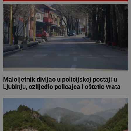
Maloljetnik divljao u policijskoj postaji u
Ljubinju, ozlijedio policajca i oštetio vrata