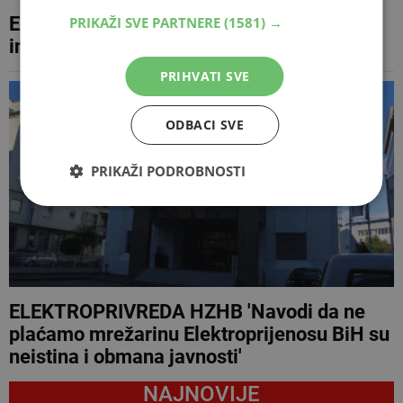
Elektroprijenos BiH u ovoj godini planira
PRIKAŽI SVE PARTNERE
(1581) →
investicije od skoro 600 milijuna KM
PRIHVATI SVE
ODBACI SVE
PRIKAŽI PODROBNOSTI
ELEKTROPRIVREDA HZHB 'Navodi da ne
plaćamo mrežarinu Elektroprijenosu BiH su
neistina i obmana javnosti'
NAJNOVIJE