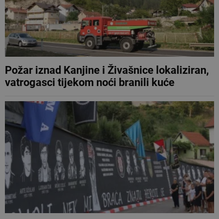
Požar iznad Kanjine i Živašnice lokaliziran,
vatrogasci tijekom noći branili kuće