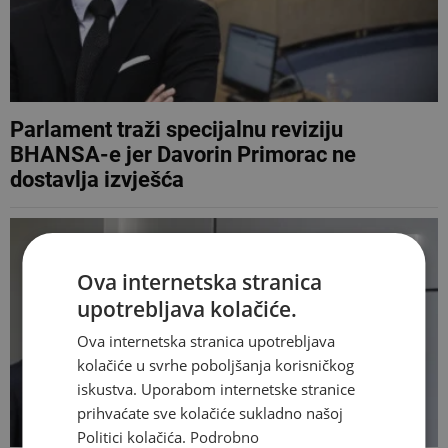
Parlament traži specijalnu reviziju
BHANSA-e jer Davorin Primorac ne
dostavlja izvješća
Ova internetska stranica
upotrebljava kolačiće.
Ova internetska stranica upotrebljava
kolačiće u svrhe poboljšanja korisničkog
iskustva. Uporabom internetske stranice
prihvaćate sve kolačiće sukladno našoj
Politici kolačića.
Podrobno