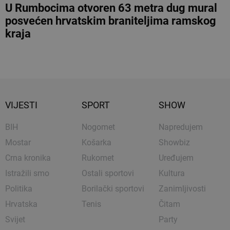
U Rumbocima otvoren 63 metra dug mural
posvećen hrvatskim braniteljima ramskog
kraja
VIJESTI
SPORT
SHOW
BIH
Nogomet
Napredujem
Mostar
Košarka
Showbiz
Crna kronika
Rukomet
Uređujem
Istražili smo
Ostali sportovi
Kultura
Politika
Borilački sportovi
Zanimljivosti
Hrvatska
Tenis
Čitam
Svijet
Party