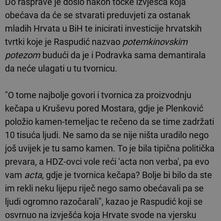
Do rasprave je došlo nakon točke izvješća koja
obećava da će se stvarati preduvjeti za ostanak
mladih Hrvata u BiH te inicirati investicije hrvatskih
tvrtki koje je Raspudić nazvao
potemkinovskim
potezom
budući da je i Podravka sama demantirala
da neće ulagati u tu tvornicu.
"O tome najbolje govori i tvornica za proizvodnju
kečapa u Kruševu pored Mostara, gdje je Plenković
položio kamen-temeljac te rečeno da se time zadržati
10 tisuća ljudi. Ne samo da se nije ništa uradilo nego
još uvijek je tu samo kamen. To je bila tipična politička
prevara, a HDZ-ovci vole reći 'acta non verba', pa evo
vam
acta
, gdje je tvornica kečapa? Bolje bi bilo da ste
im rekli neku lijepu riječ nego samo obećavali pa se
ljudi ogromno razočarali", kazao je Raspudić koji se
osvrnuo na izvješća koja Hrvate svode na vjersku