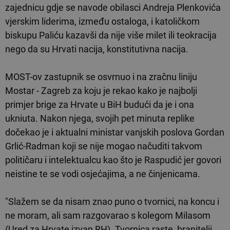
zajednicu gdje se navode obilasci Andreja Plenkovića
vjerskim liderima, između ostaloga, i katoličkom
biskupu Paliću kazavši da nije više milet ili teokracija
nego da su Hrvati nacija, konstitutivna nacija.
MOST-ov zastupnik se osvrnuo i na zračnu liniju
Mostar - Zagreb za koju je rekao kako je najbolji
primjer brige za Hrvate u BiH budući da je i ona
ukniuta. Nakon njega, svojih pet minuta replike
dočekao je i aktualni ministar vanjskih poslova Gordan
Grlić-Radman koji se nije mogao načuditi takvom
političaru i intelektualcu kao što je Raspudić jer govori
neistine te se vodi osjećajima, a ne činjenicama.
"Slažem se da nisam znao puno o tvornici, na koncu i
ne moram, ali sam razgovarao s kolegom Milasom
(Ured za Hrvate izvan RH). Tvornica raste, branitelji