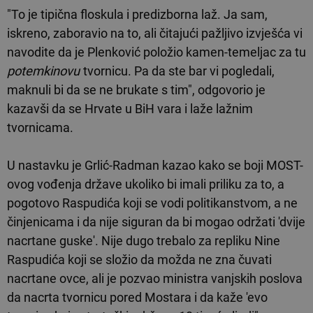
"To je tipična floskula i predizborna laž. Ja sam,
iskreno, zaboravio na to, ali čitajući pažljivo izvješća vi
navodite da je Plenković položio kamen-temeljac za tu
potemkinovu
tvornicu. Pa da ste bar vi pogledali,
maknuli bi da se ne brukate s tim", odgovorio je
kazavši da se Hrvate u BiH vara i laže lažnim
tvornicama.
U nastavku je Grlić-Radman kazao kako se boji MOST-
ovog vođenja države ukoliko bi imali priliku za to, a
pogotovo Raspudića koji se vodi politikanstvom, a ne
činjenicama i da nije siguran da bi mogao održati 'dvije
nacrtane guske'. Nije dugo trebalo za repliku Nine
Raspudića koji se složio da možda ne zna čuvati
nacrtane ovce, ali je pozvao ministra vanjskih poslova
da nacrta tvornicu pored Mostara i da kaže 'evo