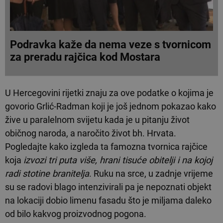
Podravka kaže da nema veze s tvornicom
za preradu rajčica kod Mostara
U Hercegovini rijetki znaju za ove podatke o kojima je
govorio Grlić-Radman koji je još jednom pokazao kako
žive u paralelnom svijetu kada je u pitanju život
običnog naroda, a naročito život bh. Hrvata.
Pogledajte kako izgleda ta famozna tvornica rajčice
koja
izvozi tri puta više, hrani tisuće obitelji i na kojoj
radi stotine branitelja
. Ruku na srce, u zadnje vrijeme
su se radovi blago intenzivirali pa je nepoznati objekt
na lokaciji dobio limenu fasadu što je miljama daleko
od bilo kakvog proizvodnog pogona.