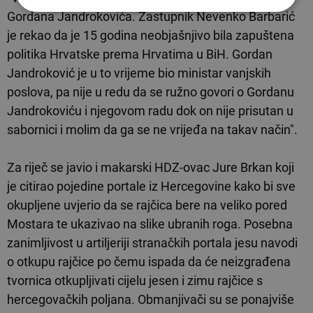
Gordana Jandrokovića. Zastupnik Nevenko Barbarić
je rekao da je 15 godina neobjašnjivo bila zapuštena
politika Hrvatske prema Hrvatima u BiH. Gordan
Jandroković je u to vrijeme bio ministar vanjskih
poslova, pa nije u redu da se ružno govori o Gordanu
Jandrokoviću i njegovom radu dok on nije prisutan u
sabornici i molim da ga se ne vrijeđa na takav način".
Za riječ se javio i makarski HDZ-ovac Jure Brkan koji
je citirao pojedine portale iz Hercegovine kako bi sve
okupljene uvjerio da se rajčica bere na veliko pored
Mostara te ukazivao na slike ubranih roga. Posebna
zanimljivost u artiljeriji stranačkih portala jesu navodi
o otkupu rajčice po čemu ispada da će neizgrađena
tvornica otkupljivati cijelu jesen i zimu rajčice s
hercegovačkih poljana. Obmanjivači su se ponajviše