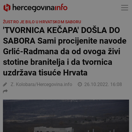
ŽUSTRO JE BILO U HRVATSKOM SABORU
'TVORNICA KEČAPA' DOŠLA DO
SABORA Sami procijenite navode
Grlić-Radmana da od ovoga živi
stotine branitelja i da tvornica
uzdržava tisuće Hrvata
Z. Kolobara/Hercegovina.info
26.10.2022. 16:08