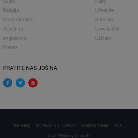
Svijet
Party
Religija
Lifestyle
Gospodarstvo
Putujem
Vijesti na
Love & Sex
engleskom
Uživam
Posao
PRATITE NAS JOŠ NA:
Marketing
Impressum
Kontakt
Uvjeti korištenja
RSS
© 2019 Hercegovina.info