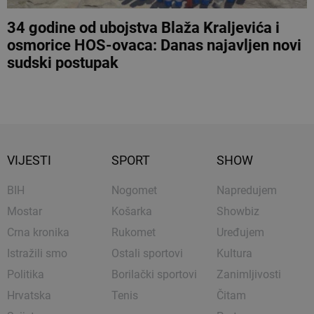
34 godine od ubojstva Blaža Kraljevića i
osmorice HOS-ovaca: Danas najavljen novi
sudski postupak
VIJESTI
SPORT
SHOW
BIH
Nogomet
Napredujem
Mostar
Košarka
Showbiz
Crna kronika
Rukomet
Uređujem
Istražili smo
Ostali sportovi
Kultura
Politika
Borilački sportovi
Zanimljivosti
Hrvatska
Tenis
Čitam