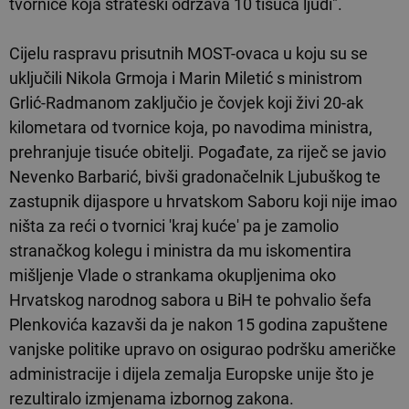
tvornice koja strateški održava 10 tisuća ljudi".
Cijelu raspravu prisutnih MOST-ovaca u koju su se
uključili Nikola Grmoja i Marin Miletić s ministrom
Grlić-Radmanom zaključio je čovjek koji živi 20-ak
kilometara od tvornice koja, po navodima ministra,
prehranjuje tisuće obitelji. Pogađate, za riječ se javio
Nevenko Barbarić, bivši gradonačelnik Ljubuškog te
zastupnik dijaspore u hrvatskom Saboru koji nije imao
ništa za reći o tvornici 'kraj kuće' pa je zamolio
stranačkog kolegu i ministra da mu iskomentira
mišljenje Vlade o strankama okupljenima oko
Hrvatskog narodnog sabora u BiH te pohvalio šefa
Plenkovića kazavši da je nakon 15 godina zapuštene
vanjske politike upravo on osigurao podršku američke
administracije i dijela zemalja Europske unije što je
rezultiralo izmjenama izbornog zakona.