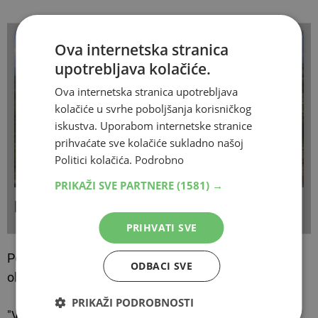
Ova internetska stranica
upotrebljava kolačiće.
Ova internetska stranica upotrebljava
kolačiće u svrhe poboljšanja korisničkog
iskustva. Uporabom internetske stranice
prihvaćate sve kolačiće sukladno našoj
Politici kolačića.
Podrobno
PRIKAŽI SVE PARTNERE
(1581) →
PROĐE GODINA Ni “k” od kavada
PRIHVATI SVE
Povredu poslovnika prijavio je Raspudić koji je stao u
ODBACI SVE
obranu Gordana Jandrokovića.
PRIKAŽI PODROBNOSTI
"Vrijeđa se i omalovažava predsjednika Sabora