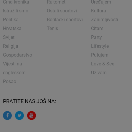
Crna kronika
Rukomet
Uređujem
Istražili smo
Ostali sportovi
Kultura
Politika
Borilački sportovi
Zanimljivosti
Hrvatska
Tenis
Čitam
Svijet
Party
Religija
Lifestyle
Gospodarstvo
Putujem
Vijesti na
Love & Sex
engleskom
Uživam
Posao
PRATITE NAS JOŠ NA: