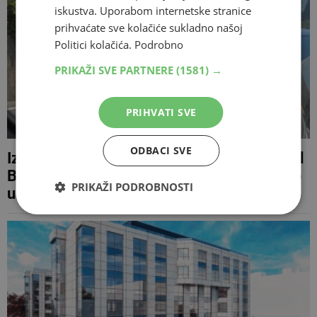
iskustva. Uporabom internetske stranice
prihvaćate sve kolačiće sukladno našoj
Politici kolačića.
Podrobno
PRIKAŽI SVE PARTNERE
(1581) →
PRIHVATI SVE
ODBACI SVE
Izrazito pojačan promet na M-17: Gužve od
Bradine prema Konjicu i Jablanici, dodatno
PRIKAŽI PODROBNOSTI
usporavaju radovi