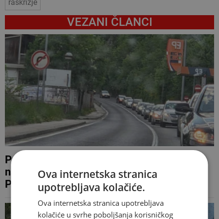
raskrižje
VEZANI ČLANCI
Pojačan promet kroz Hercegovinu: Gužve
na granicama, usporeno kod Jablanice,
Ova internetska stranica
Posušja i Stoca
upotrebljava kolačiće.
Ova internetska stranica upotrebljava
kolačiće u svrhe poboljšanja korisničkog