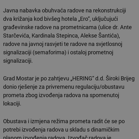
Javna nabavka obuhvaća radove na rekonstrukciji
dva križanja kod bivšeg hotela „Ero“, uključujući
građevinske radove na prometnicama (ulice dr. Ante
Starčevića, Kardinala Stepinca, Alekse Šantića),
radove na javnoj rasvjeti te radove na svjetlosnoj
signalizaciji (semaforima) i ostaloj prometnoj
signalizaciji.
Grad Mostar je po zahtjevu „HERING“ d.d. Široki Brijeg
donio rješenje za privremenu regulaciju/obustavu
prometa zbog izvođenja radova na spomenutoj
lokaciji.
Obustava i izmjena režima prometa radit će se po
potrebi izvođenja radova u skladu s dinamičkim
planom izvođenja radova. Izvođač radova je