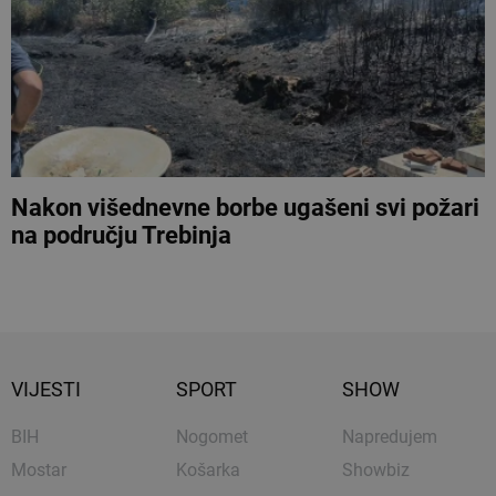
Nakon višednevne borbe ugašeni svi požari
na području Trebinja
VIJESTI
SPORT
SHOW
BIH
Nogomet
Napredujem
Mostar
Košarka
Showbiz