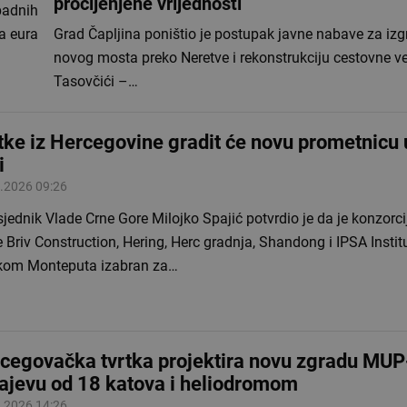
procijenjene vrijednosti
padnih
a eura
Grad Čapljina poništio je postupak javne nabave za izg
novog mosta preko Neretve i rekonstrukciju cestovne v
Tasovčići –…
tke iz Hercegovine gradit će novu prometnicu 
i
.2026 09:26
jednik Vlade Crne Gore Milojko Spajić potvrdio je da je konzorcij
e Briv Construction, Hering, Herc gradnja, Shandong i IPSA Instit
kom Monteputa izabran za…
cegovačka tvrtka projektira novu zgradu MUP
ajevu od 18 katova i heliodromom
.2026 14:26