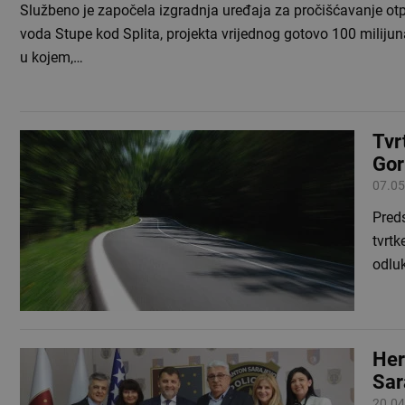
Službeno je započela izgradnja uređaja za pročišćavanje ot
voda Stupe kod Splita, projekta vrijednog gotovo 100 milijun
u kojem,…
Tvr
Gor
07.05
Preds
tvrtk
odlu
Her
Sar
20.04