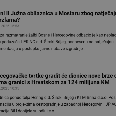
ni li Južna obilaznica u Mostaru zbog natječaj
rzlama?
.2025 15:53
 za razmatranje žalbi Bosne i Hercegovine odbacio je kao nebl
u poduzeća HERING d.d. Široki Brijeg, podnesenu na natječajnu
mentaciju u postupku javne nabave izgradnje…
cegovačke tvrtke gradit će dionice nove brze 
ma granici s Hrvatskom za 124 milijuna KM
.2025 10:35
nica ponuditelja Hering d.d. Široki Brijeg i KTM-Brina d.o.o. Pos
naciju u projektima cestogradnje u zapadnoj Hercegovini. JP A
acije BiH donijele su odluke o…