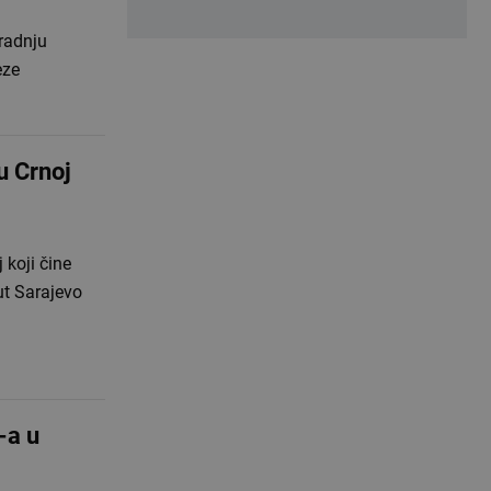
radnju
eze
u Crnoj
 koji čine
ut Sarajevo
-a u