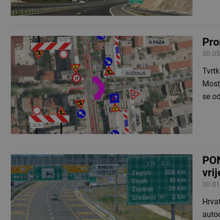
Pro
30.05
Tvrtk
Mosta
se od
PON
vri
30.01
Hrvat
autoc