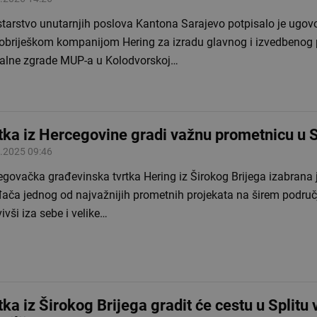
starstvo unutarnjih poslova Kantona Sarajevo potpisalo je ugov
kobriješkom kompanijom Hering za izradu glavnog i izvedbenog 
ralne zgrade MUP-a u Kolodvorskoj…
tka iz Hercegovine gradi važnu prometnicu u S
.2025 09:46
govačka građevinska tvrtka Hering iz Širokog Brijega izabrana 
ača jednog od najvažnijih prometnih projekata na širem područj
ivši iza sebe i velike…
tka iz Širokog Brijega gradit će cestu u Splitu 