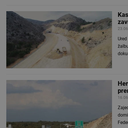
Kas
zav
23.06
Ured
žalb
doku
Her
pre
16.06
Zajed
domi
Feder