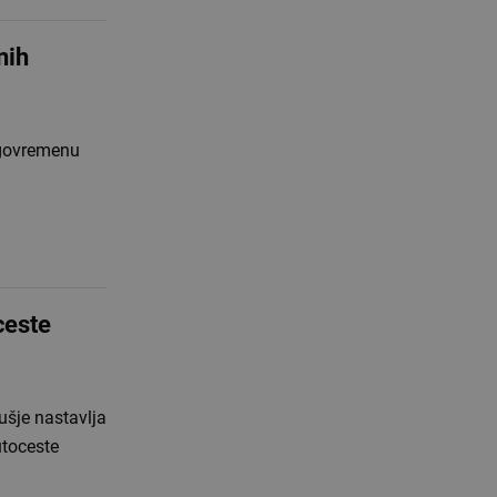
nih
agovremenu
ceste
ušje nastavlja
utoceste