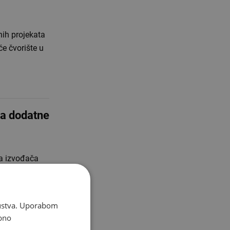
nih projekata
će čvorište u
za dodatne
ra izvođača
ost dodatnih
skustva. Uporabom
bno