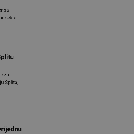
or sa
projekta
plitu
je za
u Splita,
vrijednu