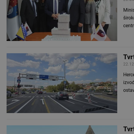
Mini
širo
cent
Tvr
22.12
Herce
izvođ
ostav
Tvr