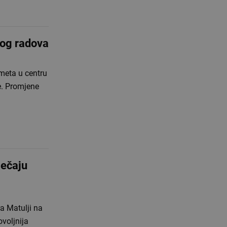
bog radova
ometa u centru
ne. Promjene
ječaju
a Matulji na
voljnija