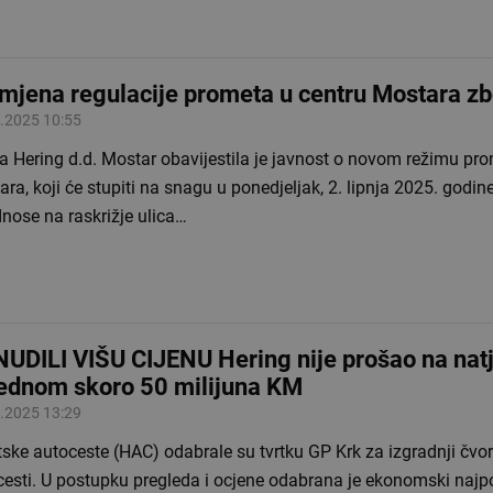
mjena regulacije prometa u centru Mostara z
.2025 10:55
a Hering d.d. Mostar obavijestila je javnost o novom režimu pr
ra, koji će stupiti na snagu u ponedjeljak, 2. lipnja 2025. godi
nose na raskrižje ulica…
UDILI VIŠU CIJENU Hering nije prošao na nat
jednom skoro 50 milijuna KM
.2025 13:29
ske autoceste (HAC) odabrale su tvrtku GP Krk za izgradnji čvor
esti. U postupku pregleda i ocjene odabrana je ekonomski najpo