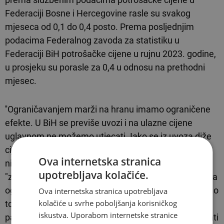
Federaciji Bosne i Hercegovine rasle su svakog
mjeseca od 0,1 do 0,4 posto. Prema posljednjim
podacima Federalnog zavoda za statistiku u
Federaciji BiH potrošačke cijene u rujnu 2023. godine,
u prosjeku su porasle za 0,4 u odnosu na prethodni
mjesec.
''Ograničavanjem marži na hranu imamo ograničene
efekte. U BiH se previše uvozi i na ulazne cijene
uglavnom ne možemo utjecati. Iako se iz uvoza diže
cijena nekog artikla, diže se i marža i tu se ne može
Ova internetska stranica
ništa više uraditi. Zato pretpostavljamo da će
upotrebljava kolačiće.
"zamrznute cijene" dati puno bolje efekte u odnosu na
ograničavanje marže. Međutim, treba voditi računa i o
Ova internetska stranica upotrebljava
kolačiće u svrhe poboljšanja korisničkog
tome ako dođe do povećanja cijena ulaznih
iskustva. Uporabom internetske stranice
parametara u cijeni proizvoda. Tad će se cijene morati