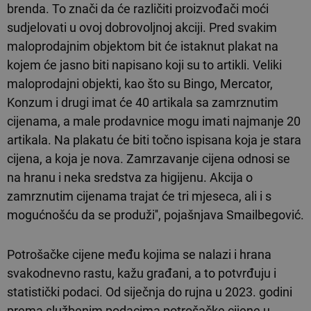
brenda. To znači da će različiti proizvođači moći
sudjelovati u ovoj dobrovoljnoj akciji. Pred svakim
maloprodajnim objektom bit će istaknut plakat na
kojem će jasno biti napisano koji su to artikli. Veliki
maloprodajni objekti, kao što su Bingo, Mercator,
Konzum i drugi imat će 40 artikala sa zamrznutim
cijenama, a male prodavnice mogu imati najmanje 20
artikala. Na plakatu će biti točno ispisana koja je stara
cijena, a koja je nova. Zamrzavanje cijena odnosi se
na hranu i neka sredstva za higijenu. Akcija o
zamrznutim cijenama trajat će tri mjeseca, ali i s
mogućnošću da se produži'', pojašnjava Smailbegović.
Potrošačke cijene među kojima se nalazi i hrana
svakodnevno rastu, kažu građani, a to potvrđuju i
statistički podaci. Od siječnja do rujna u 2023. godini
prema službenim podacima potrošačke cijene u