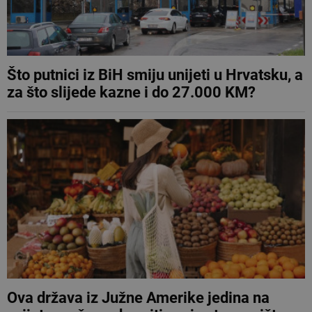
Što putnici iz BiH smiju unijeti u Hrvatsku, a
za što slijede kazne i do 27.000 KM?
Ova država iz Južne Amerike jedina na