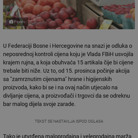
Pexels
U Federaciji Bosne i Hercegovine na snazi je odluka o
neposrednoj kontroli cijena koju je Vlada FBiH usvojila
krajem rujna, a koja obuhvaća 15 artikala čije bi cijene
trebale biti niže. Uz to, od 15. prosinca počinje akcija
sa "zamrznutim cijenama" hrane i higijenskih
proizvoda, kako bi se i na ovaj način utjecalo na
divljanje cijena, a proizvođači i trgovci da se odreknu
bar malog dijela svoje zarade.
TEKST SE NASTAVLJA ISPOD OGLASA
Tako je utvrđena maloprodajna i veleprodajna marža