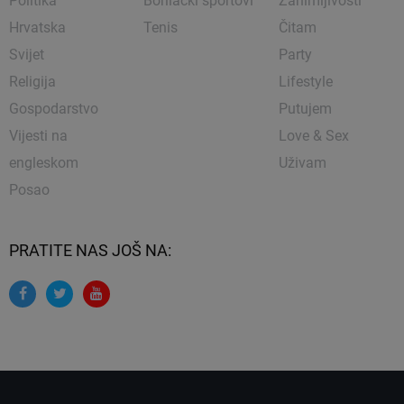
Politika
Borilački sportovi
Zanimljivosti
Hrvatska
Tenis
Čitam
Svijet
Party
Religija
Lifestyle
Gospodarstvo
Putujem
Vijesti na
Love & Sex
engleskom
Uživam
Posao
PRATITE NAS JOŠ NA: