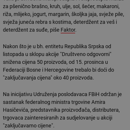
za pšenično brašno, kruh, ulje, sol, šećer, makaroni,
riža, mlijeko, jogurt, margarin, školjka jaja, svježe pile,
svježa juneća rebra s kostima, deterdžent za veš i
deterdžent za suđe, piše
Faktor
.
Nakon što je u bh. entitetu Republika Srpska od
listopada u sklopu akcije "Društveno odgovorni"
snižena cijena 50 proizvoda, od 15. prosinca u
Federaciji Bosne i Hercegovine trebalo bi doći do
"zaključavanja cijena" oko 40 proizvoda.
Na inicijativu Udruženja poslodavaca FBiH održan je
sastanak federalnog ministra trgovine Amira
Hasičevića, predstavnika proizvođača, distributera,
trgovaca zainteresiranih za sudjelovanje u akciji
"zaključavamo cijene".