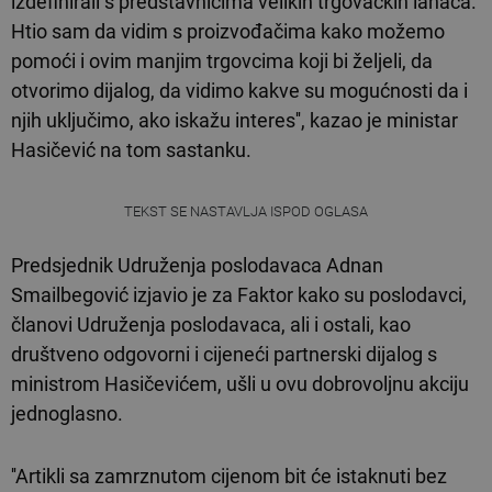
izdefinirali s predstavnicima velikih trgovačkih lanaca.
Htio sam da vidim s proizvođačima kako možemo
pomoći i ovim manjim trgovcima koji bi željeli, da
otvorimo dijalog, da vidimo kakve su mogućnosti da i
njih uključimo, ako iskažu interes'', kazao je ministar
Hasičević na tom sastanku.
TEKST SE NASTAVLJA ISPOD OGLASA
Predsjednik Udruženja poslodavaca Adnan
Smailbegović izjavio je za Faktor kako su poslodavci,
članovi Udruženja poslodavaca, ali i ostali, kao
društveno odgovorni i cijeneći partnerski dijalog s
ministrom Hasičevićem, ušli u ovu dobrovoljnu akciju
jednoglasno.
''Artikli sa zamrznutom cijenom bit će istaknuti bez