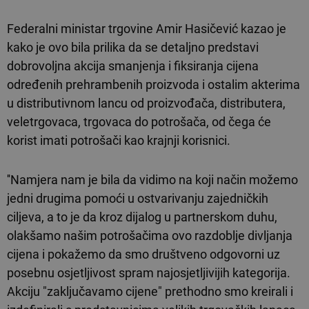
Federalni ministar trgovine Amir Hasičević kazao je
kako je ovo bila prilika da se detaljno predstavi
dobrovoljna akcija smanjenja i fiksiranja cijena
određenih prehrambenih proizvoda i ostalim akterima
u distributivnom lancu od proizvođača, distributera,
veletrgovaca, trgovaca do potrošača, od čega će
korist imati potrošači kao krajnji korisnici.
''Namjera nam je bila da vidimo na koji način možemo
jedni drugima pomoći u ostvarivanju zajedničkih
ciljeva, a to je da kroz dijalog u partnerskom duhu,
olakšamo našim potrošačima ovo razdoblje divljanja
cijena i pokažemo da smo društveno odgovorni uz
posebnu osjetljivost spram najosjetljivijih kategorija.
Akciju "zaključavamo cijene" prethodno smo kreirali i