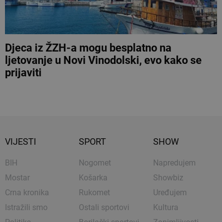
Djeca iz ŽZH-a mogu besplatno na
ljetovanje u Novi Vinodolski, evo kako se
prijaviti
VIJESTI
SPORT
SHOW
BIH
Nogomet
Napredujem
Mostar
Košarka
Showbiz
Crna kronika
Rukomet
Uređujem
Istražili smo
Ostali sportovi
Kultura