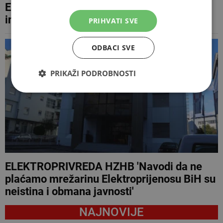
Elektroprijenos BiH u ovoj godini planira
investicije od skoro 600 milijuna KM
PRIHVATI SVE
ODBACI SVE
PRIKAŽI PODROBNOSTI
ELEKTROPRIVREDA HZHB 'Navodi da ne
plaćamo mrežarinu Elektroprijenosu BiH su
neistina i obmana javnosti'
NAJNOVIJE