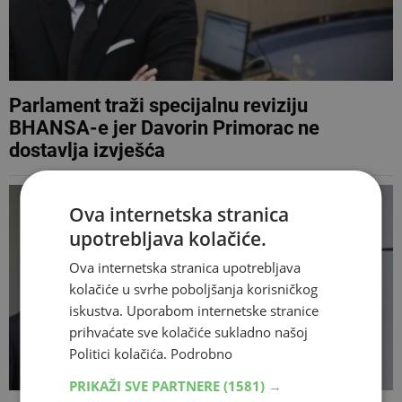
Parlament traži specijalnu reviziju
BHANSA-e jer Davorin Primorac ne
dostavlja izvješća
Ova internetska stranica
upotrebljava kolačiće.
Ova internetska stranica upotrebljava
kolačiće u svrhe poboljšanja korisničkog
iskustva. Uporabom internetske stranice
prihvaćate sve kolačiće sukladno našoj
Politici kolačića.
Podrobno
PRIKAŽI SVE PARTNERE
(1581) →