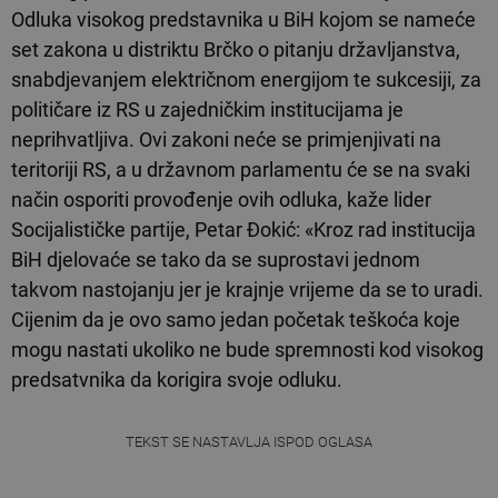
Odluka visokog predstavnika u BiH kojom se nameće
set zakona u distriktu Brčko o pitanju državljanstva,
snabdjevanjem električnom energijom te sukcesiji, za
političare iz RS u zajedničkim institucijama je
neprihvatljiva. Ovi zakoni neće se primjenjivati na
teritoriji RS, a u državnom parlamentu će se na svaki
način osporiti provođenje ovih odluka, kaže lider
Socijalističke partije, Petar Đokić: «Kroz rad institucija
BiH djelovaće se tako da se suprostavi jednom
takvom nastojanju jer je krajnje vrijeme da se to uradi.
Cijenim da je ovo samo jedan početak teškoća koje
mogu nastati ukoliko ne bude spremnosti kod visokog
predsatvnika da korigira svoje odluku.
TEKST SE NASTAVLJA ISPOD OGLASA