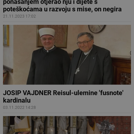
ponašanjem otjerao nju i dijete s
poteškoćama u razvoju s mise, on negira
21.11.2023 17:02
JOSIP VAJDNER Reisul-ulemine 'fusnote'
kardinalu
03.11.2022 14:28