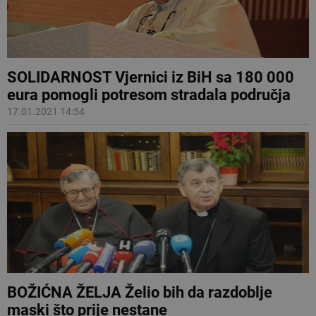
SOLIDARNOST Vjernici iz BiH sa 180 000
eura pomogli potresom stradala područja
17.01.2021 14:54
BOŽIĆNA ŽELJA Želio bih da razdoblje
maski što prije nestane