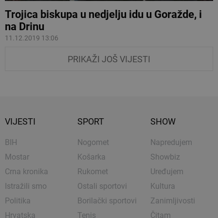
Trojica biskupa u nedjelju idu u Goražde, i
na Drinu
11.12.2019 13:06
PRIKAŽI JOŠ VIJESTI
VIJESTI
SPORT
SHOW
BIH
Nogomet
Napredujem
Mostar
Košarka
Showbiz
Crna kronika
Rukomet
Uređujem
Istražili smo
Ostali sportovi
Kultura
Politika
Borilački sportovi
Zanimljivosti
Hrvatska
Tenis
Čitam