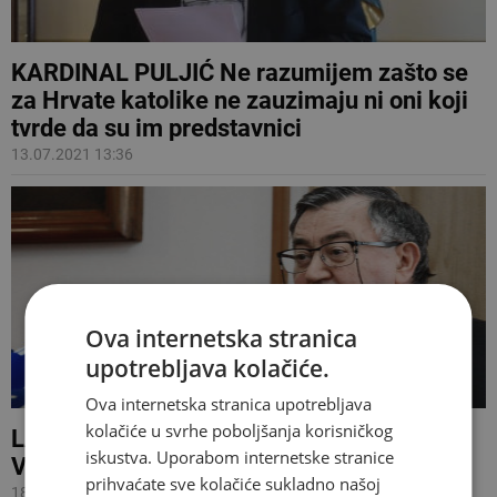
KARDINAL PULJIĆ Ne razumijem zašto se
za Hrvate katolike ne zauzimaju ni oni koji
tvrde da su im predstavnici
13.07.2021 13:36
Ova internetska stranica
upotrebljava kolačiće.
Ova internetska stranica upotrebljava
kolačiće u svrhe poboljšanja korisničkog
LAŽNE VIJESTI Bratić i sestra kardinala
iskustva. Uporabom internetske stranice
Vinka Puljića nisu prešli na islam
prihvaćate sve kolačiće sukladno našoj
18.04.2021 13:31