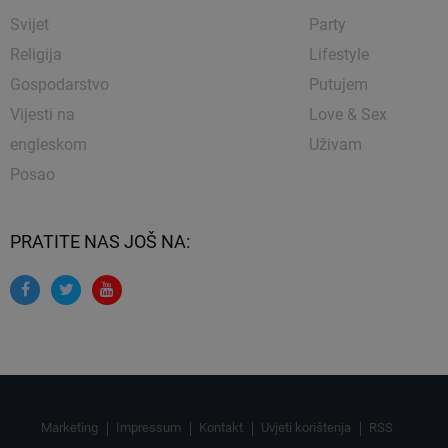
Svijet
Party
Religija
Lifestyle
Gospodarstvo
Putujem
Vijesti na
Love & Sex
engleskom
Uživam
Posao
PRATITE NAS JOŠ NA:
Marketing
Impressum
Kontakt
Uvjeti korištenja
RSS