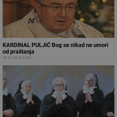
KARDINAL PULJIĆ Bog se nikad ne umori
od praštanja
19.12.2019 15:07