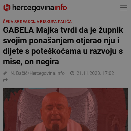
ČEKA SE REAKCIJA BISKUPA PALIĆA
GABELA Majka tvrdi da je župnik
svojim ponašanjem otjerao nju i
dijete s poteškoćama u razvoju s
mise, on negira
N. Bačić/Hercegovina.info
21.11.2023. 17:02