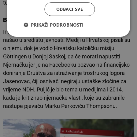
tužbom za klevetu.
ODBACI SVE
Bio u Njemačkoj
PRIKAŽI PODROBNOSTI
Inače, svećenik Vinko Puljić već se nekoliko puta
našao u središtu javnosti. Mediji u Hrvatskoj pisali su
o njemu dok je vodio Hrvatsku katoličku misiju
Göttingen u Donjoj Saskoj, da će morati napustiti
Njemačku jer je na Facebooku pozvao na financijsko
doniranje Društva za istraživanje trostrukog logora
Jasenovac, čiji osnivači negiraju ustaške zločine za
vrijeme NDH. Puljić je bio tema u medijima i 2014.
kada je kritizirao njemačke vlasti, koje su zabranile
nastupe pjevaču Marku Perkoviću Thompsonu.