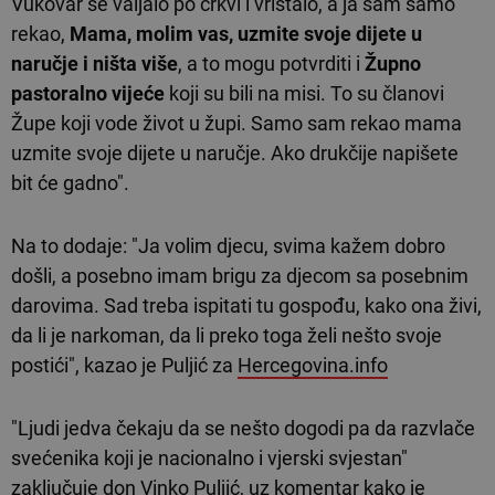
Vukovar se valjalo po crkvi i vrištalo, a ja sam samo
rekao,
Mama, molim vas, uzmite svoje dijete u
naručje i ništa više
, a to mogu potvrditi i
Župno
pastoralno vijeće
koji su bili na misi. To su članovi
Župe koji vode život u župi. Samo sam rekao mama
uzmite svoje dijete u naručje. Ako drukčije napišete
bit će gadno".
Na to dodaje: "Ja volim djecu, svima kažem dobro
došli, a posebno imam brigu za djecom sa posebnim
darovima. Sad treba ispitati tu gospođu, kako ona živi,
da li je narkoman, da li preko toga želi nešto svoje
postići", kazao je Puljić za
Hercegovina.info
"Ljudi jedva čekaju da se nešto dogodi pa da razvlače
svećenika koji je nacionalno i vjerski svjestan"
zaključuje don Vinko Puljić, uz komentar kako je