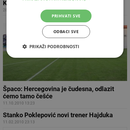
Kek, Šušak ili Karačić!
28.10.2010 08:08
PRIHVATI SVE
ODBACI SVE
PRIKAŽI PODROBNOSTI
Špaco: Hercegovina je čudesna, odlazit
ćemo tamo češće
11.10.2010 13:23
Stanko Poklepović novi trener Hajduka
11.02.2010 23:13