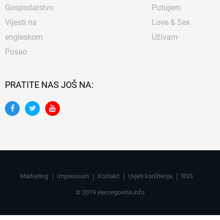
Gospodarstvo
Putujem
Vijesti na
Love & Sex
engleskom
Uživam
Posao
PRATITE NAS JOŠ NA:
Marketing
Impressum
Kontakt
Uvjeti korištenja
RSS
© 2019 Hercegovina.info