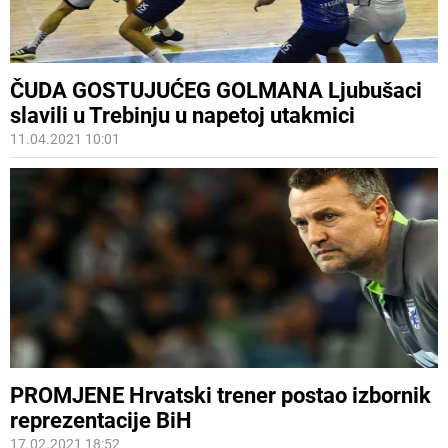
ČUDA GOSTUJUĆEG GOLMANA Ljubušaci
slavili u Trebinju u napetoj utakmici
11.04.2021 10:01
PROMJENE Hrvatski trener postao izbornik
reprezentacije BiH
17.02.2021 18:52