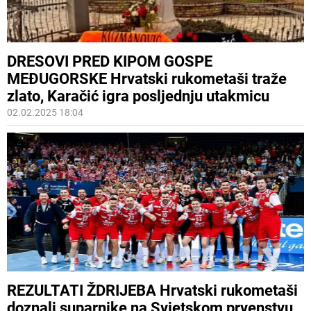
DRESOVI PRED KIPOM GOSPE
MEĐUGORSKE Hrvatski rukometaši traže
zlato, Karačić igra posljednju utakmicu
02.02.2025 18:04
REZULTATI ŽDRIJEBA Hrvatski rukometaši
doznali suparnike na Svjetskom prvenstvu