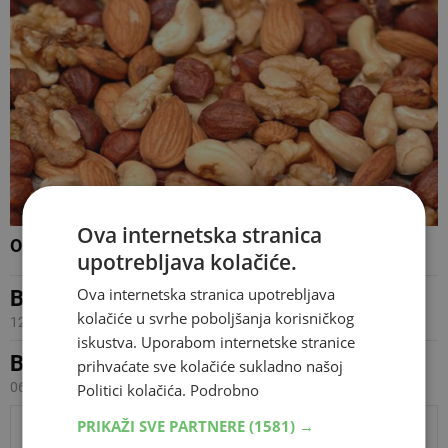
Ova internetska stranica
Orašasti plodovi smanjuju rizik od raka gušterače
upotrebljava kolačiće.
Ova internetska stranica upotrebljava
Biljke liječe : Imela
kolačiće u svrhe poboljšanja korisničkog
12.07.2013 19:42
iskustva. Uporabom internetske stranice
Biljke liječe : Islandska mahovina
prihvaćate sve kolačiće sukladno našoj
06.07.2013 17:10
Politici kolačića.
Podrobno
PRIKAŽI SVE PARTNERE
(1581) →
PRIKAŽI JOŠ VIJESTI