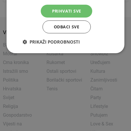
PRIHVATI SVE
ODBACI SVE
VIJESTI
SPORT
SHOW
PRIKAŽI PODROBNOSTI
BIH
Nogomet
Napredujem
Mostar
Košarka
Showbiz
Crna kronika
Rukomet
Uređujem
Istražili smo
Ostali sportovi
Kultura
Politika
Borilački sportovi
Zanimljivosti
Hrvatska
Tenis
Čitam
Svijet
Party
Religija
Lifestyle
Gospodarstvo
Putujem
Vijesti na
Love & Sex