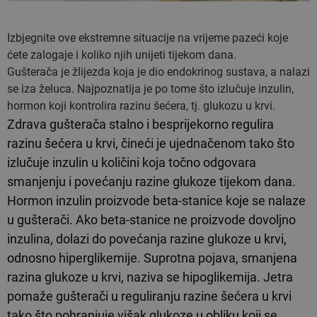
Izbjegnite ove ekstremne situacije na vrijeme pazeći koje
ćete zalogaje i koliko njih unijeti tijekom dana.
Gušterača je žlijezda koja je dio endokrinog sustava, a nalazi
se iza želuca. Najpoznatija je po tome što izlučuje inzulin,
hormon koji kontrolira razinu šećera, tj. glukozu u krvi.
Zdrava gušterača stalno i besprijekorno regulira
razinu šećera u krvi, čineći je ujednačenom tako što
izlučuje inzulin u količini koja točno odgovara
smanjenju i povećanju razine glukoze tijekom dana.
Hormon inzulin proizvode beta-stanice koje se nalaze
u gušterači. Ako beta-stanice ne proizvode dovoljno
inzulina, dolazi do povećanja razine glukoze u krvi,
odnosno hiperglikemije. Suprotna pojava, smanjena
razina glukoze u krvi, naziva se hipoglikemija. Jetra
pomaže gušterači u reguliranju razine šećera u krvi
tako što pohranjuje višak glukoze u obliku koji se