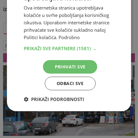
Ova internetska stranica upotrebljava
izvor:
net.hr
kolačiće u svrhe poboljšanja korisničkog
iskustva. Uporabom internetske stranice
Dodajte Hercegovina.info među omiljene izvore
prihvaćate sve kolačiće sukladno našoj
Politici kolačića.
Podrobno
popis
hrana
gušterača
PRIKAŽI SVE PARTNERE
(1581) →
VEZANI ČLANCI
PRIHVATI SVE
ODBACI SVE
PRIKAŽI PODROBNOSTI