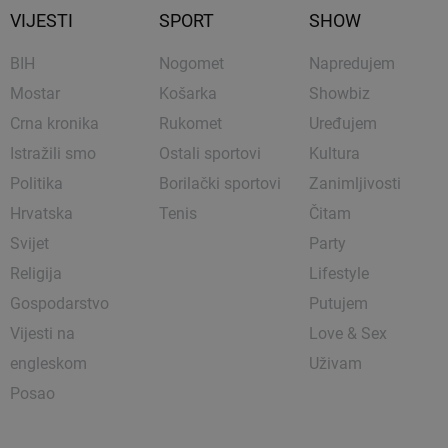
VIJESTI
SPORT
SHOW
BIH
Nogomet
Napredujem
Mostar
Košarka
Showbiz
Crna kronika
Rukomet
Uređujem
Istražili smo
Ostali sportovi
Kultura
Politika
Borilački sportovi
Zanimljivosti
Hrvatska
Tenis
Čitam
Svijet
Party
Religija
Lifestyle
Gospodarstvo
Putujem
Vijesti na
Love & Sex
engleskom
Uživam
Posao