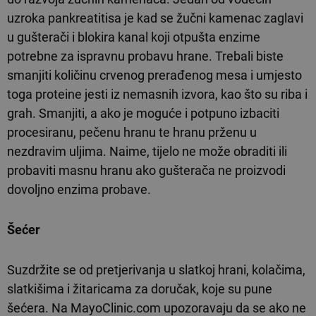
uzroka pankreatitisa je kad se žučni kamenac zaglavi
u gušterači i blokira kanal koji otpušta enzime
potrebne za ispravnu probavu hrane. Trebali biste
smanjiti količinu crvenog prerađenog mesa i umjesto
toga proteine jesti iz nemasnih izvora, kao što su riba i
grah. Smanjiti, a ako je moguće i potpuno izbaciti
procesiranu, pečenu hranu te hranu prženu u
nezdravim uljima. Naime, tijelo ne može obraditi ili
probaviti masnu hranu ako gušterača ne proizvodi
dovoljno enzima probave.
Šećer
Suzdržite se od pretjerivanja u slatkoj hrani, kolačima,
slatkišima i žitaricama za doručak, koje su pune
šećera. Na MayoClinic.com upozoravaju da se ako ne