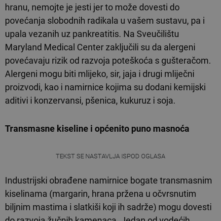
hranu, nemojte je jesti jer to može dovesti do
povećanja slobodnih radikala u vašem sustavu, pa i
upala vezanih uz pankreatitis. Na Sveučilištu
Maryland Medical Center zaključili su da alergeni
povećavaju rizik od razvoja poteškoća s gušteračom.
Alergeni mogu biti mlijeko, sir, jaja i drugi mliječni
proizvodi, kao i namirnice kojima su dodani kemijski
aditivi i konzervansi, pšenica, kukuruz i soja.
Transmasne kiseline i općenito puno masnoća
TEKST SE NASTAVLJA ISPOD OGLASA
Industrijski obrađene namirnice bogate transmasnim
kiselinama (margarin, hrana pržena u očvrsnutim
biljnim mastima i slatkiši koji ih sadrže) mogu dovesti
do razvoja žučnih kamenaca. Jedan od vodećih