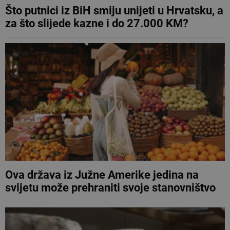
Što putnici iz BiH smiju unijeti u Hrvatsku, a
za što slijede kazne i do 27.000 KM?
Ova država iz Južne Amerike jedina na
svijetu može prehraniti svoje stanovništvo