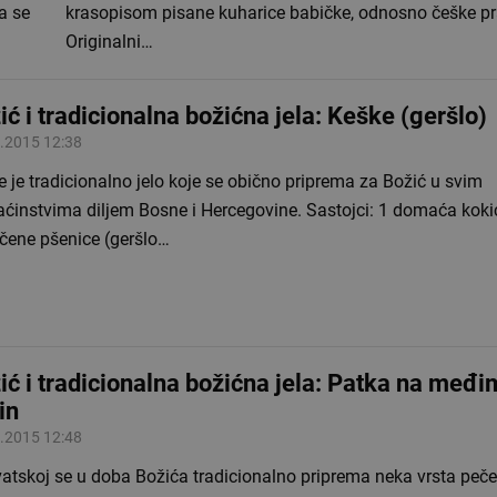
da se
krasopisom pisane kuharice babičke, odnosno češke p
Originalni…
ić i tradicionalna božićna jela: Keške (geršlo)
.2015 12:38
 je tradicionalno jelo koje se obično priprema za Božić u svim
stvima diljem Bosne i Hercegovine. Sastojci: 1 domaća kokica ili pile500
tučene pšenice (geršlo…
ić i tradicionalna božićna jela: Patka na međi
in
.2015 12:48
atskoj se u doba Božića tradicionalno priprema neka vrsta peče