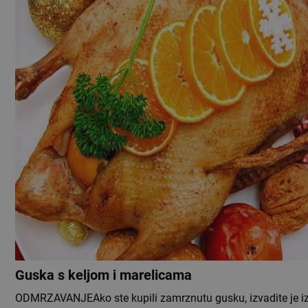
Guska s keljom i marelicama
ODMRZAVANJEAko ste kupili zamrznutu gusku, izvadite je i