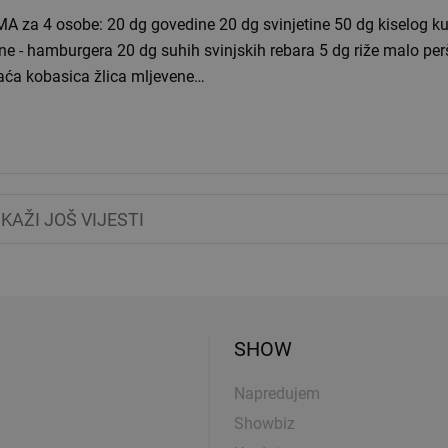
0 dg govedine 20 dg svinjetine 50 dg kiselog kupusa 10 dg
ne - hamburgera 20 dg suhih svinjskih rebara 5 dg riže malo pe
ća kobasica žlica mljevene…
IKAŽI JOŠ VIJESTI
SHOW
Napredujem
Showbiz