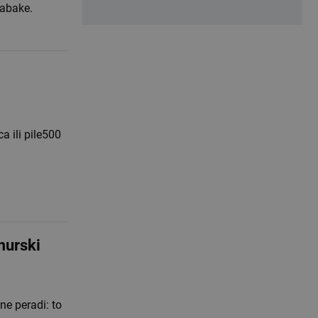
rabake.
murski
ne peradi: to