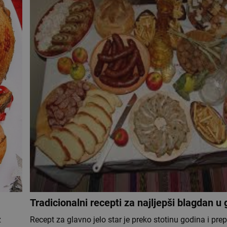
Tradicionalni recepti za najljepši blagdan u 
z
Recept za glavno jelo star je preko stotinu godina i prep