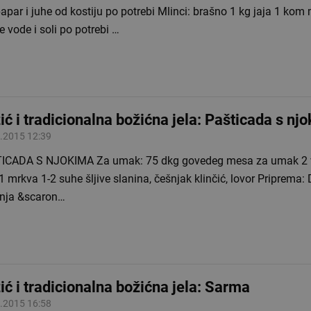
papar i juhe od kostiju po potrebi Mlinci: brašno 1 kg jaja 1 kom
 vode i soli po potrebi …
ić i tradicionalna božićna jela: Pašticada s nj
.2015 12:39
S NJOKIMA Za umak: 75 dkg govedeg mesa za umak 2 velika bijela
 mrkva 1-2 suhe šljive slanina, češnjak klinčić, lovor Priprema: Dan prije
nja &scaron…
ić i tradicionalna božićna jela: Sarma
.2015 16:58