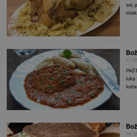
sol, 
mlake
Bož
17.12
PAŠTICADA 
luka 1
kuha
Bož
16.12