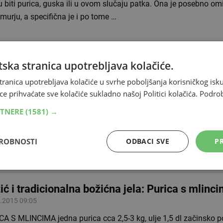
biti purica, guska ili u ovom slučaju patka. Ona je posebno omi
urju, a specifična je i po tome …
ska stranica upotrebljava kolačiće.
ić i tradicionalna božićna jela: Bakalar s kru
tranica upotrebljava kolačiće u svrhe poboljšanja korisničkog i
.2015 12:55
ce prihvaćate sve kolačiće sukladno našoj Politici kolačića.
Podro
LAR S KRUMPIROM Potrebno: 400 g bakalara 1 kg krumpira 2,5 
RTNERE
(1581) →
inovo i obično) sol, papar češnjak, zeleni peršin Priprema: Baka
iti preko noći u vodi.…
DROBNOSTI
ODBACI SVE
PR
ić i tradicionalna božićna jela: Purica s mlinc
.2015 09:05
CA S MLINCIMA jedna purica cca 2,5-3 kg, ulje 1,5 dl začinsko p