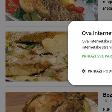
mogu 
Međim
Ova internet
Bož
Ova internetska s
19.12
internetske strani
BAKA
PRIKAŽI SVE PA
(masl
i moč
PRIKAŽI PO
Bož
18.12
PURI