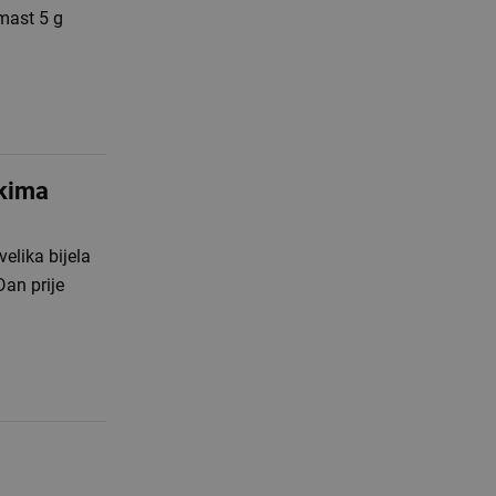
 mast 5 g
okima