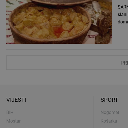
SARMA za 4 osobe: 2
slani
doma
PR
VIJESTI
SPORT
BIH
Nogomet
Mostar
Košarka