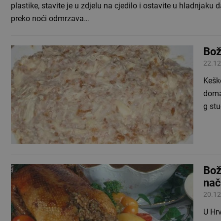
plastike, stavite je u zdjelu na cjedilo i ostavite u hladnjaku 
preko noći odmrzava…
Bož
22.12
Keške
domaćin
g s
Bož
nač
20.12
U Hrv