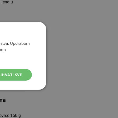
ljena u
mpirom
skustva. Uporabom
bno
dl ulja
lar dobro tući
IHVATI SVE
ima
ovrće 150 g