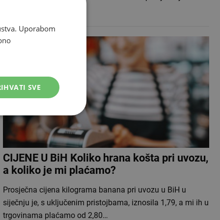
osobnu pobjedu –…
skustva. Uporabom
bno
IHVATI SVE
CIJENE U BiH Koliko hrana košta pri uvozu,
a koliko je mi plaćamo?
Prosječna cijena kilograma banana pri uvozu u BiH u
siječnju je, s uključenim pristojbama, iznosila 1,79, a mi ih u
trgovinama plaćamo od 2,80…