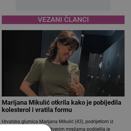
VEZANI ČLANCI
Marijana Mikulić otkrila kako je pobijedila
kolesterol i vratila formu
Hrvatska glumica Marijana Mikulić (43), podrijetlom iz
Širokog Brijega, na društvenim mrežama podijelila je