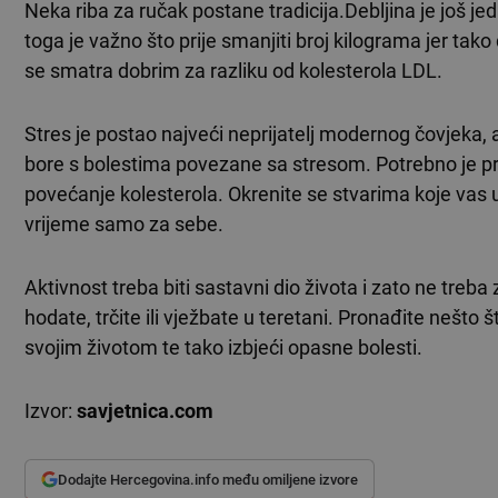
Neka riba za ručak postane tradicija.Debljina je još j
toga je važno što prije smanjiti broj kilograma jer tako
se smatra dobrim za razliku od kolesterola LDL.
Stres je postao najveći neprijatelj modernog čovjeka, a 
bore s bolestima povezane sa stresom. Potrebno je pro
povećanje kolesterola. Okrenite se stvarima koje vas us
vrijeme samo za sebe.
Aktivnost treba biti sastavni dio života i zato ne tre
hodate, trčite ili vježbate u teretani. Pronađite nešto š
svojim životom te tako izbjeći opasne bolesti.
Izvor:
savjetnica.com
Dodajte Hercegovina.info među omiljene izvore