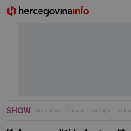
SHOW
Napredujem
Showbiz
Uređujem
Kultur