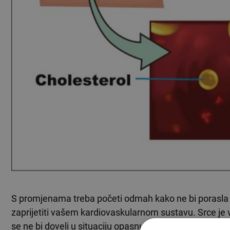
S promjenama treba početi odmah kako ne bi porasla o
zaprijetiti vašem kardiovaskularnom sustavu. Srce je v
se ne bi doveli u situaciju opasnu po zdravlje.