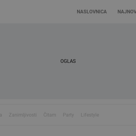
NASLOVNICA
NAJNOV
OGLAS
a
Zanimljivosti
Čitam
Party
Lifestyle