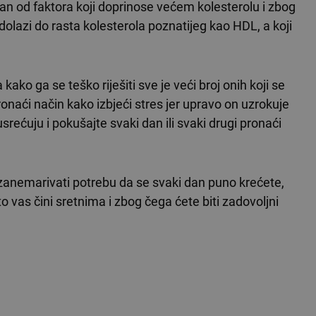
edan od faktora koji doprinose većem kolesterolu i zbog
 dolazi do rasta kolesterola poznatijeg kao HDL, a koji
kako ga se teško riješiti sve je veći broj onih koji se
naći način kako izbjeći stres jer upravo on uzrokuje
rećuju i pokušajte svaki dan ili svaki drugi pronaći
ba zanemarivati potrebu da se svaki dan puno krećete,
to vas čini sretnima i zbog čega ćete biti zadovoljni