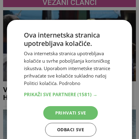
VEZANI ČLANCI
Ova internetska stranica
upotrebljava kolačiće.
Ova internetska stranica upotrebljava
kolačiće u svrhe poboljšanja korisničkog
iskustva. Uporabom internetske stranice
prihvaćate sve kolačiće sukladno našoj
Politici kolačića.
Podrobno
Vremenska prognoza za Mostar i
PRIKAŽI SVE PARTNERE
(1581) →
Hercegovinu - 5.08.2026
PRIHVATI SVE
ODBACI SVE