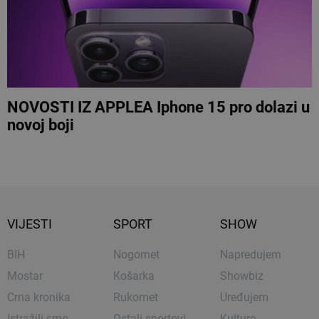
NOVOSTI IZ APPLEA Iphone 15 pro dolazi u
novoj boji
VIJESTI
SPORT
SHOW
BIH
Nogomet
Napredujem
Mostar
Košarka
Showbiz
Crna kronika
Rukomet
Uređujem
Istražili smo
Ostali sportovi
Kultura