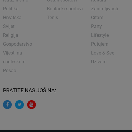
Politika
Borilački sportovi
Zanimljivosti
Hrvatska
Tenis
Čitam
Svijet
Party
Religija
Lifestyle
Gospodarstvo
Putujem
Vijesti na
Love & Sex
engleskom
Uživam
Posao
PRATITE NAS JOŠ NA: