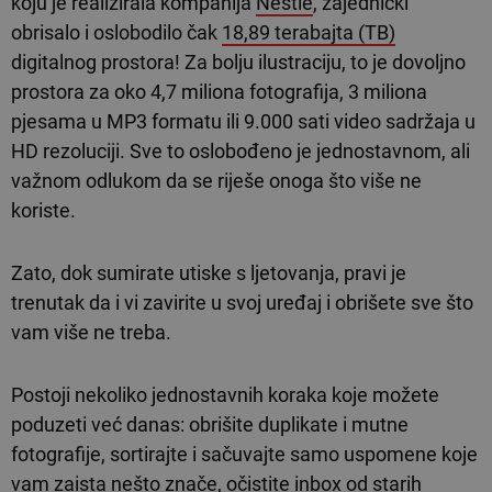
koju je realizirala kompanija
Nestlé
, zajednički
obrisalo i oslobodilo čak
18,89 terabajta (TB)
digitalnog prostora! Za bolju ilustraciju, to je dovoljno
prostora za oko 4,7 miliona fotografija, 3 miliona
pjesama u MP3 formatu ili 9.000 sati video sadržaja u
HD rezoluciji. Sve to oslobođeno je jednostavnom, ali
važnom odlukom da se riješe onoga što više ne
koriste.
Zato, dok sumirate utiske s ljetovanja, pravi je
trenutak da i vi zavirite u svoj uređaj i obrišete sve što
vam više ne treba.
Postoji nekoliko jednostavnih koraka koje možete
poduzeti već danas:
obrišite duplikate i mutne
fotografije, sortirajte i sačuvajte samo uspomene koje
vam zaista nešto znače, očistite inbox od starih