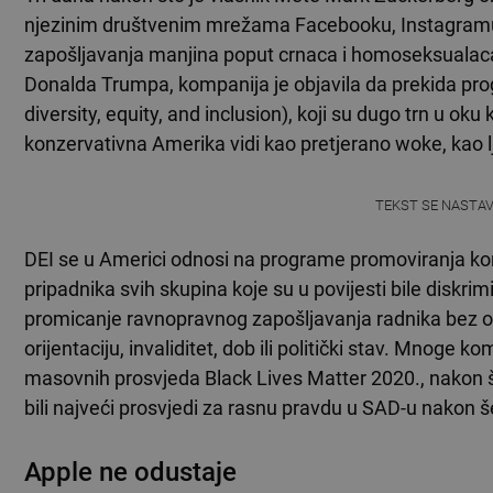
njezinim društvenim mrežama Facebooku, Instagramu i 
zapošljavanja manjina poput crnaca i homoseksualaca.
Donalda Trumpa, kompanija je objavila da prekida progr
diversity, equity, and inclusion), koji su dugo trn u o
konzervativna Amerika vidi kao pretjerano woke, kao lj
TEKST SE NASTA
DEI se u Americi odnosi na programe promoviranja korp
pripadnika svih skupina koje su u povijesti bile diskrimin
promicanje ravnopravnog zapošljavanja radnika bez ob
orijentaciju, invaliditet, dob ili politički stav. Mnoge 
masovnih prosvjeda Black Lives Matter 2020., nakon š
bili najveći prosvjedi za rasnu pravdu u SAD-u nakon 
Apple ne odustaje