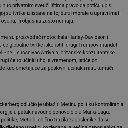
kinuo privatnim sveučilištima pravo da potiču upis
 su tvrtke izlistane na toj burzi morale u upravi imati
osobu, ili objasniti zašto nemaju.
ame su proizvođač motocikala Harley-Davidson i
će globalne tvrtke iskoristiti drugi Trumpov mandat
 Snell, suosnivač Arrivala, britanske konzultantske
ugi će to učiniti tiho, s vremenom, ističe on.
de kao ometajuće za poslovni učinak i rast, tumači
berg odlučio je ublažiti Metinu politiku kontroliranja
rg je u petak navodno ponovo bio u Mar-a-Lagu,
 politike, Meta bi obično tražila zaposlenike da se
bilo riješeno u nekoliko tjedana, a većina zaposlenika za