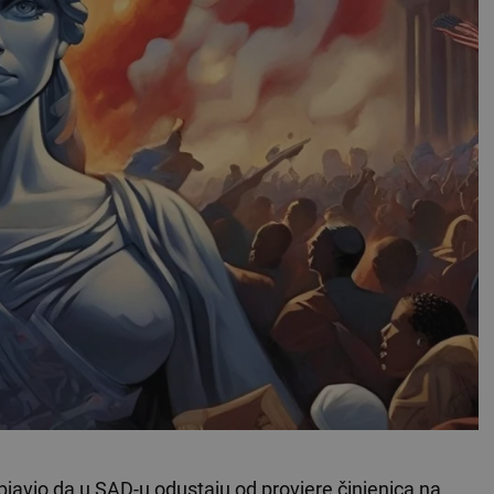
javio da u SAD-u odustaju od provjere činjenica na