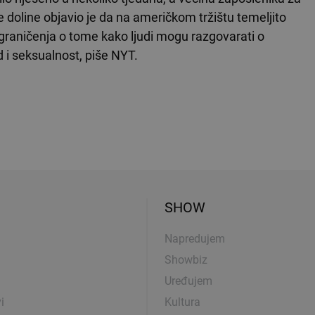
ke doline objavio je da na američkom tržištu temeljito
graničenja o tome kako ljudi mogu razgovarati o
 i seksualnost, piše NYT.
SHOW
Napredujem
Showbiz
Uređujem
i
Kultura