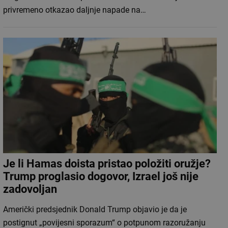
privremeno otkazao daljnje napade na…
Je li Hamas doista pristao položiti oružje?
Trump proglasio dogovor, Izrael još nije
zadovoljan
Američki predsjednik Donald Trump objavio je da je
postignut „povijesni sporazum“ o potpunom razoružanju