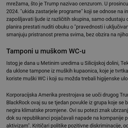
mrežama, što je Trump nazivao cenzurom. U prosincu 
2024. "ukida zastarjele programe" koji se odnose na ink
zapošljavati ljude iz različitih skupina, samo odusta
planira prestati nuditi obuku o "pravednosti i uključi
smanjuju pristranost prema svima, bez obzira na njihovo
Tamponi u muškom WC-u
Istog je dana u Metinim uredima u Silicijskoj dolini, 
da uklone tampone iz muških kupaonica, koje je tvrtka
koriste muški WC i koji su možda trebali higijenske uloš
Korporacijska Amerika prestrojava se uoči drugog Tr
BlackRock ovaj su se tjedan povukle iz grupa koje se 
negira klimatske promjene. Ovi su potezi znak ubrzanja
dok su republikanci pojačavali napade na kompanije po
aktivizam". Kritičari politike pozitivne diskriminacije