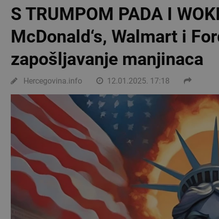
S TRUMPOM PADA I WOK
McDonald‘s, Walmart i Ford
zapošljavanje manjinaca
Hercegovina.info
12.01.2025. 17:18