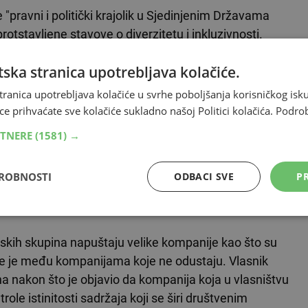
avni i politički krajolik u Sjedinjenim Državama
rotstavljene stavove o diverzitetu i inkluzivnosti.
mpletan tim koji se time bavio, ukinuli ciljeve
ska stranica upotrebljava kolačiće.
nog broja žena i manjina te objavili da kod odabira
ištvu manjina, piše NYT.
tranica upotrebljava kolačiće u svrhe poboljšanja korisničkog i
ce prihvaćate sve kolačiće sukladno našoj Politici kolačića.
Podro
g pretjerane dominacije muškaraca i bijelaca među
RTNERE
(1581) →
stručila broj crnih i latinoameričkih zaposlenika u
 na 4,9 posto odnosno 6,7 posto, navodi The Guardian. U
DROBNOSTI
ODBACI SVE
PR
to Latinoamerikanaca. Prema posljednjim podacima iz
.
skih skupina napuštaju velike kompanije kao što su
e je među kompanijama koje ne odustaju. Vlasnik
a nakon što je objavio da kompanija koja u vlasništvu
e istinitosti sadržaja koji se širi društvenim