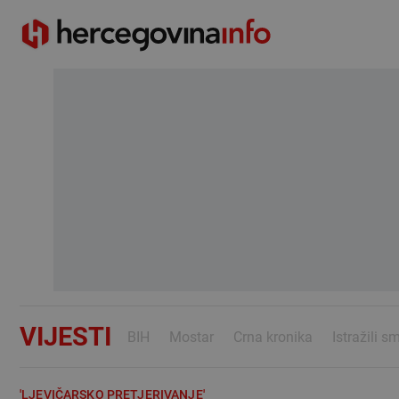
VIJESTI
BIH
Mostar
Crna kronika
Istražili s
'LJEVIČARSKO PRETJERIVANJE'