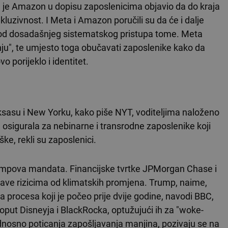
je Amazon u dopisu zaposlenicima objavio da do kraja
luzivnost. I Meta i Amazon poručili su da će i dalje
ju od dosadašnjeg sistematskog pristupa tome. Meta
vanju", te umjesto toga obučavati zaposlenike kako da
 porijeklo i identitet.
Teksasu i New Yorku, kako piše NYT, voditeljima naloženo
 osigurala za nebinarne i transrodne zaposlenike koji
ke, rekli su zaposlenici.
umpova mandata. Financijske tvrtke JPMorgan Chase i
bave rizicima od klimatskih promjena. Trump, naime,
 procesa koji je počeo prije dvije godine, navodi BBC,
put Disneyja i BlackRocka, optužujući ih za "woke-
, odnosno poticanja zapošljavanja manjina, pozivaju se na