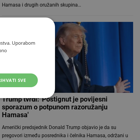
Hamasa i drugih oružanih skupina…
skustva. Uporabom
bno
IHVATI SVE
Trump tvrdi: 'Postignut je povijesni
sporazum o potpunom razoružanju
Hamasa'
Američki predsjednik Donald Trump objavio je da su
pregovori između posrednika i čelnika Hamasa, održani u