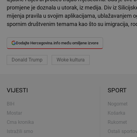
promjene je doznala u utorak, iz medija. Div iz Silicijs
mijenja pravila u svojim aplikacijama, ublažavanjem o
spornim društvenim temama kao što su imigracija, rod
Dodajte Hercegovina.info među omiljene izvore
Donald Trump
Woke kultura
VIJESTI
SPORT
BIH
Nogomet
Mostar
Košarka
Crna kronika
Rukomet
Istražili smo
Ostali sportov