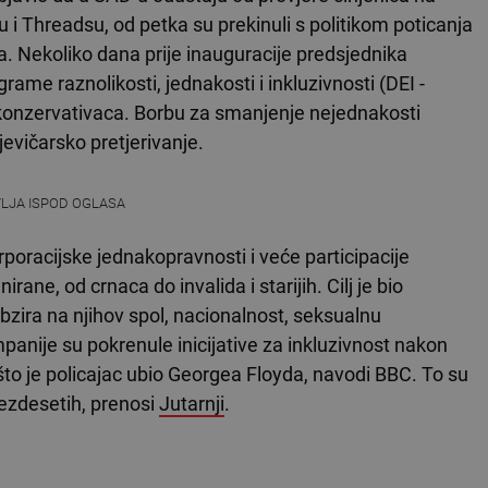
Threadsu, od petka su prekinuli s politikom poticanja
 Nekoliko dana prije inauguracije predsjednika
ame raznolikosti, jednakosti i inkluzivnosti (DEI -
ku konzervativaca. Borbu za smanjenje nejednakosti
evičarsko pretjerivanje.
VLJA ISPOD OGLASA
oracijske jednakopravnosti i veće participacije
irane, od crnaca do invalida i starijih. Cilj je bio
zira na njihov spol, nacionalnost, seksualnu
kompanije su pokrenule inicijative za inkluzivnost nakon
to je policajac ubio Georgea Floyda, navodi BBC. To su
šezdesetih, prenosi
Jutarnji
.