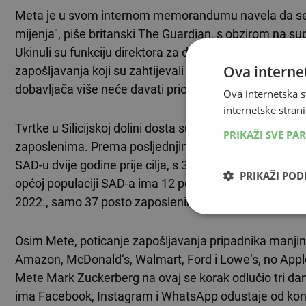
Meta je u svom internom memorandumu navela da se "pr
mijenja", piše britanski The Guardian, s obzirom na sup
Ukinuli su funkciju direktora za diverzitet, raspustili ko
Ova internet
zapošljavanja koji su zahtijevali zapošljavanje određe
dobavljača više neće davati prioritet tvrtkama u vlasn
Ova internetska s
internetske strani
Tvrtke u Silicijskoj dolini dosta su bile napadane zbo
PRIKAŽI SVE PA
zaposlenima. Prema posljednjim podacima, Meta je udvo
SAD-u dvije godine prije cilja, s 3,8 posto i 5,2 posto
PRIKAŽI PO
općoj populaciji SAD-a ima 12 posto crnaca i 19 pos
2022., samo 37 posto zaposlenika Mete činile su žene
Osim Mete, poticanje zapošljavanja pripadnika manjin
Amazon, McDonald‘s, Walmart, Ford i Lowe‘s, no Appl
Mete Mark Zuckerberg na ovaj se korak odlučio tri dan
ima Facebook, Instagram i WhatsApp odustaje od kontrol