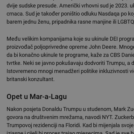
dvije sudske presude. Američki vrhovni sud je 2023. u
crnaca. Sud je također poništio odluku Nasdaqa po kojoj
barem jednu ženu, pripadnika rasne manjine ili LGBTQ 
Među velikim kompanijama koje su ukinule DEI progr
proizvođač poljoprivredne opreme John Deere. Mnoge 
da bi konačno ukinule te programe, kaže za CBS Daniel
tvrtke. Neki se javno pokušavaju dodvoriti Trumpu, a dr
Istovremeno mnogi menadžeri politike inkluzivnosti vi
britanski konzultant.
Opet u Mar-a-Lagu
Nakon posjeta Donaldu Trumpu u studenom, Mark Zucker
govora na društvenim mrežama, navodi NYT. Zuckerbe
Trumpovoj rezidenciji na Floridi. Kad bi mijenjala svoje
izjasne i cijeli bi proces trajao mjesecima. Sad je sve 