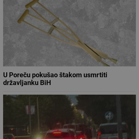
U Poreču pokušao štakom usmrtiti
državljanku BiH