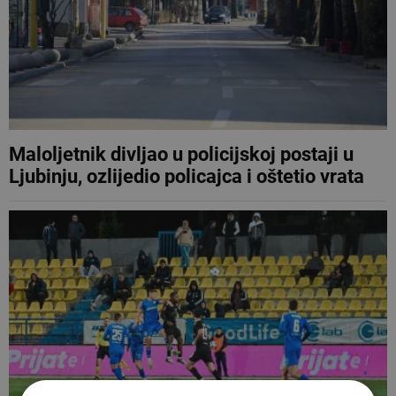
Maloljetnik divljao u policijskoj postaji u
Ljubinju, ozlijedio policajca i oštetio vrata