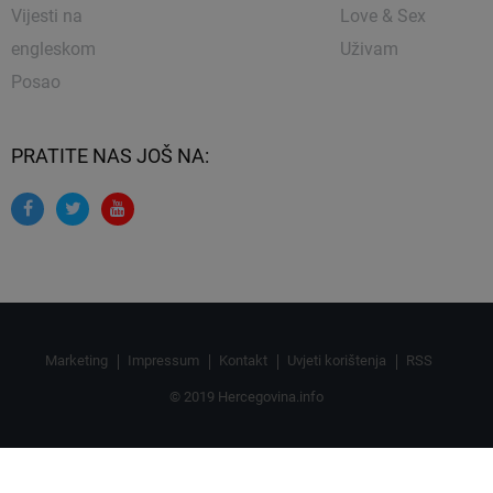
Vijesti na
Love & Sex
engleskom
Uživam
Posao
PRATITE NAS JOŠ NA:
Marketing
Impressum
Kontakt
Uvjeti korištenja
RSS
© 2019 Hercegovina.info