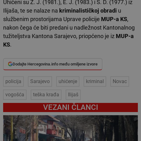
Uhićeni su Z. J. (1981.), E. J. (1983.) i S. D. (1977.) iz
Ilijaša, te se nalaze na
kriminalističkoj obradi
u
službenim prostorijama Uprave policije
MUP-a KS
,
nakon čega će biti predani u nadležnost Kantonalnog
tužiteljstva Kantona Sarajevo, priopćeno je iz
MUP-a
KS
.
Dodajte Hercegovina.info među omiljene izvore
policija
Sarajevo
uhićenje
kriminal
Novac
vogošća
teška krađa
Ilijaš
VEZANI ČLANCI