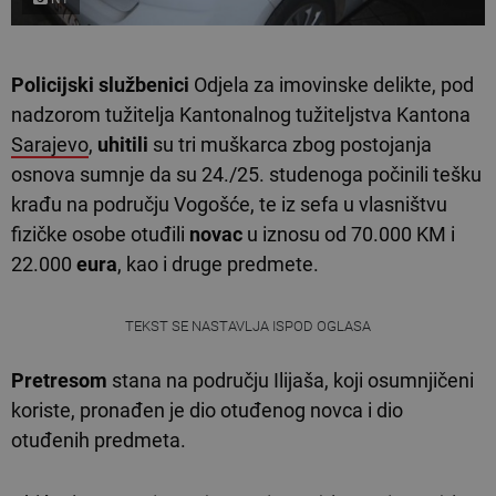
Policijski službenici
Odjela za imovinske delikte, pod
nadzorom tužitelja Kantonalnog tužiteljstva Kantona
Sarajevo
,
uhitili
su tri muškarca zbog postojanja
osnova sumnje da su 24./25. studenoga počinili tešku
krađu na području Vogošće, te iz sefa u vlasništvu
fizičke osobe otuđili
novac
u iznosu od 70.000 KM i
22.000
eura
, kao i druge predmete.
TEKST SE NASTAVLJA ISPOD OGLASA
Pretresom
stana na području Ilijaša, koji osumnjičeni
koriste, pronađen je dio otuđenog novca i dio
otuđenih predmeta.