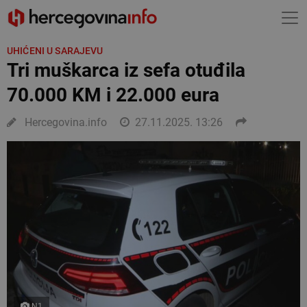
UHIĆENI U SARAJEVU
Tri muškarca iz sefa otuđila
70.000 KM i 22.000 eura
Hercegovina.info
27.11.2025. 13:26
N1