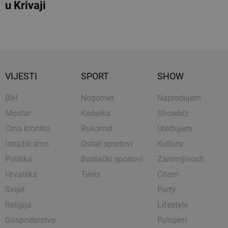
u Krivaji
VIJESTI
SPORT
SHOW
BIH
Nogomet
Napredujem
Mostar
Košarka
Showbiz
Crna kronika
Rukomet
Uređujem
Istražili smo
Ostali sportovi
Kultura
Politika
Borilački sportovi
Zanimljivosti
Hrvatska
Tenis
Čitam
Svijet
Party
Religija
Lifestyle
Gospodarstvo
Putujem