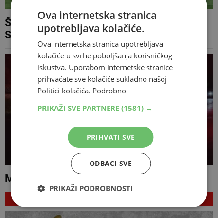
Ova internetska stranica
Široki Brijeg podijelio bodove sa Slogom,
upotrebljava kolačiće.
Sarajevo s Radnikom
Ova internetska stranica upotrebljava
kolačiće u svrhe poboljšanja korisničkog
iskustva. Uporabom internetske stranice
prihvaćate sve kolačiće sukladno našoj
Politici kolačića.
Podrobno
PRIKAŽI SVE PARTNERE
(1581) →
PRIHVATI SVE
ODBACI SVE
Motociklist poginuo u nesreći na M-17
PRIKAŽI PODROBNOSTI
NAJNOVIJE