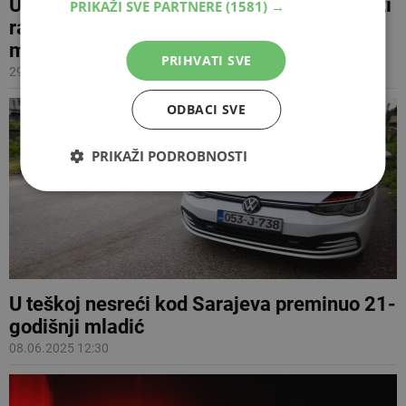
Uhićen muškarac koji je pokušao opljačkati
PRIKAŽI SVE PARTNERE
(1581) →
radnika mjenjačnice koji je prevozio pola
milijuna maraka
PRIHVATI SVE
29.08.2025 18:04
ODBACI SVE
PRIKAŽI PODROBNOSTI
U teškoj nesreći kod Sarajeva preminuo 21-
godišnji mladić
08.06.2025 12:30