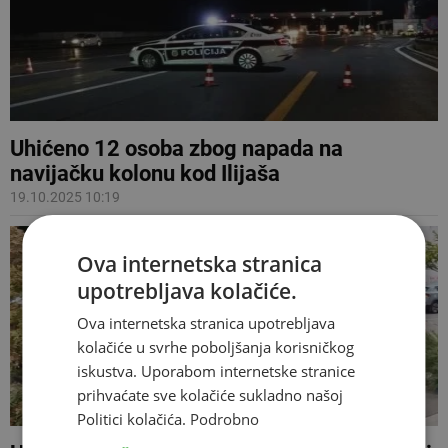
Uhićeno 12 osoba zbog napada na
navijačku kolonu kod Ilijaša
19.10.2025 10:19
Ova internetska stranica
upotrebljava kolačiće.
Ova internetska stranica upotrebljava
kolačiće u svrhe poboljšanja korisničkog
iskustva. Uporabom internetske stranice
prihvaćate sve kolačiće sukladno našoj
Politici kolačića.
Podrobno