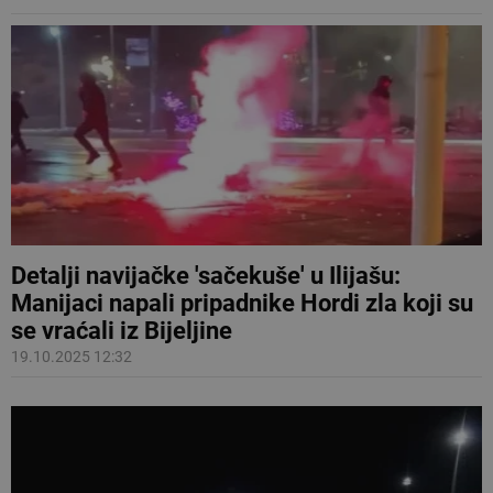
Detalji navijačke 'sačekuše' u Ilijašu:
Manijaci napali pripadnike Hordi zla koji su
se vraćali iz Bijeljine
19.10.2025 12:32