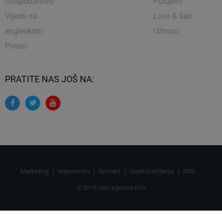
Gospodarstvo
Putujem
Vijesti na
Love & Sex
engleskom
Uživam
Posao
PRATITE NAS JOŠ NA:
Marketing
Impressum
Kontakt
Uvjeti korištenja
RSS
© 2019 Hercegovina.info