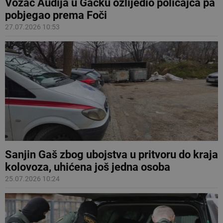
Vozač Audija u Gacku ozlijedio policajca pa
pobjegao prema Foči
27.07.2026 10:53
Sanjin Gaš zbog ubojstva u pritvoru do kraja
kolovoza, uhićena još jedna osoba
25.07.2026 10:24