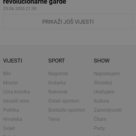
revolucionarne garde
25.06.2026 21:30
PRIKAŽI JOŠ VIJESTI
VIJESTI
SPORT
SHOW
BIH
Nogomet
Napredujem
Mostar
Košarka
Showbiz
Crna kronika
Rukomet
Uređujem
Istražili smo
Ostali sportovi
Kultura
Politika
Borilački sportovi
Zanimljivosti
Hrvatska
Tenis
Čitam
Svijet
Party