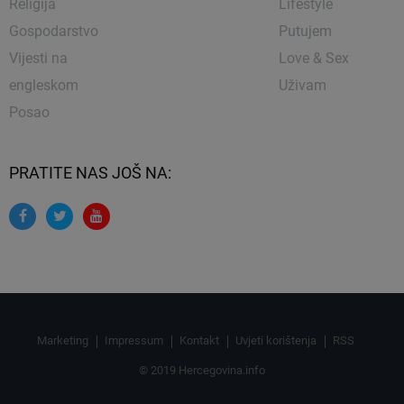
Religija
Lifestyle
Gospodarstvo
Putujem
Vijesti na
Love & Sex
engleskom
Uživam
Posao
PRATITE NAS JOŠ NA:
Marketing
Impressum
Kontakt
Uvjeti korištenja
RSS
© 2019 Hercegovina.info