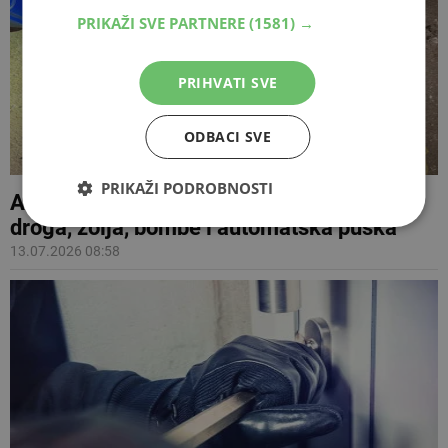
PRIKAŽI SVE PARTNERE
(1581) →
PRIHVATI SVE
ODBACI SVE
PRIKAŽI PODROBNOSTI
Akcija 'Olimp' u Sarajevu: Zaplijenjeni
droga, zolja, bombe i automatska puška
13.07.2026 08:58