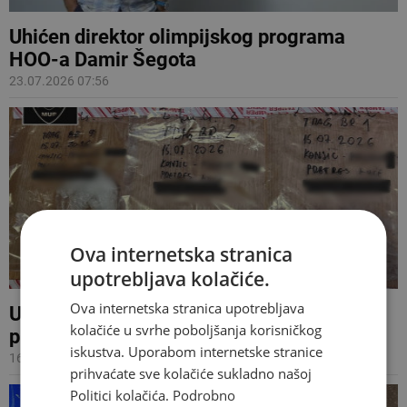
Uhićen direktor olimpijskog programa
HOO-a Damir Šegota
23.07.2026 07:56
Ova internetska stranica
upotrebljava kolačiće.
Ova internetska stranica upotrebljava
Uhićen Mostarac, policija kod njega
kolačiće u svrhe poboljšanja korisničkog
pronašla amfetamin i heroin
iskustva. Uporabom internetske stranice
16.07.2026 09:37
prihvaćate sve kolačiće sukladno našoj
Politici kolačića.
Podrobno