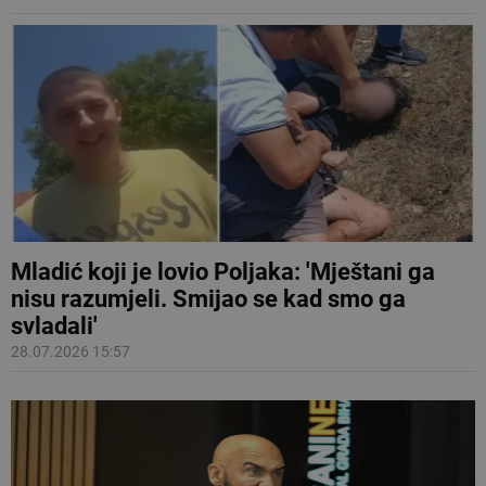
Mladić koji je lovio Poljaka: 'Mještani ga
nisu razumjeli. Smijao se kad smo ga
svladali'
28.07.2026 15:57