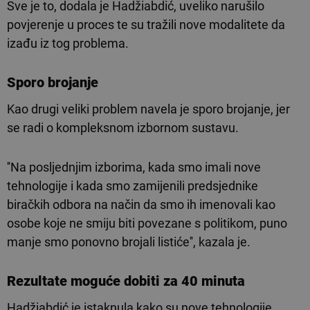
Sve je to, dodala je Hadžiabdić, uveliko narušilo
povjerenje u proces te su tražili nove modalitete da
izađu iz tog problema.
Sporo brojanje
Kao drugi veliki problem navela je sporo brojanje, jer
se radi o kompleksnom izbornom sustavu.
''Na posljednjim izborima, kada smo imali nove
tehnologije i kada smo zamijenili predsjednike
biračkih odbora na način da smo ih imenovali kao
osobe koje ne smiju biti povezane s politikom, puno
manje smo ponovno brojali listiće'', kazala je.
Rezultate moguće dobiti za 40 minuta
Hadžiabdić je istaknula kako su nove tehnologije