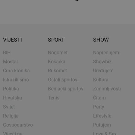
VIJESTI
SPORT
SHOW
BIH
Nogomet
Napredujem
Mostar
Košarka
Showbiz
Crna kronika
Rukomet
Uređujem
Istražili smo
Ostali sportovi
Kultura
Politika
Borilački sportovi
Zanimljivosti
Hrvatska
Tenis
Čitam
Svijet
Party
Religija
Lifestyle
Gospodarstvo
Putujem
Vijesti na
Love & Sex