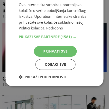
98.62 posto biračkih mjesta, počinje
Ova internetska stranica upotrebljava
usporedba unesenih rezultata
kolačiće u svrhe poboljšanja korisničkog
iskustva. Uporabom internetske stranice
15.10.2024 09:50
prihvaćate sve kolačiće sukladno našoj
Politici kolačića.
Podrobno
PRIKAŽI SVE PARTNERE
(1581) →
PRIHVATI SVE
ODBACI SVE
PRIKAŽI PODROBNOSTI
Čini li nas internet licemjerima?
19.11.2014 17:08