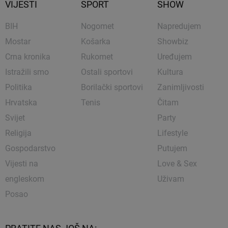
VIJESTI
SPORT
SHOW
BIH
Nogomet
Napredujem
Mostar
Košarka
Showbiz
Crna kronika
Rukomet
Uređujem
Istražili smo
Ostali sportovi
Kultura
Politika
Borilački sportovi
Zanimljivosti
Hrvatska
Tenis
Čitam
Svijet
Party
Religija
Lifestyle
Gospodarstvo
Putujem
Vijesti na
Love & Sex
engleskom
Uživam
Posao