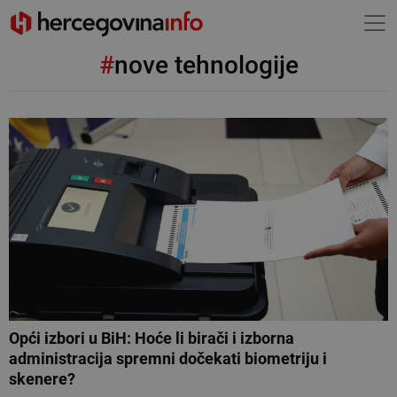
#
nove tehnologije
Opći izbori u BiH: Hoće li birači i izborna
administracija spremni dočekati biometriju i
skenere?