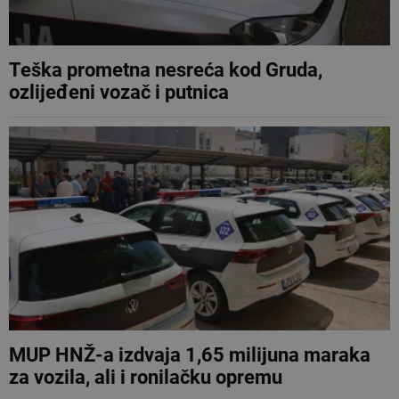
Teška prometna nesreća kod Gruda,
ozlijeđeni vozač i putnica
MUP HNŽ-a izdvaja 1,65 milijuna maraka
za vozila, ali i ronilačku opremu