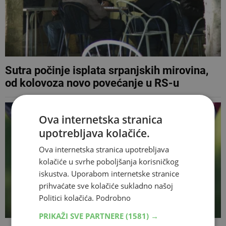
Sutra počinje isplata srpanjskih mirovina,
od kolovoza novo povećanje u RS-u
Ova internetska stranica
upotrebljava kolačiće.
Ova internetska stranica upotrebljava
kolačiće u svrhe poboljšanja korisničkog
iskustva. Uporabom internetske stranice
prihvaćate sve kolačiće sukladno našoj
Politici kolačića.
Podrobno
PRIKAŽI SVE PARTNERE
(1581) →