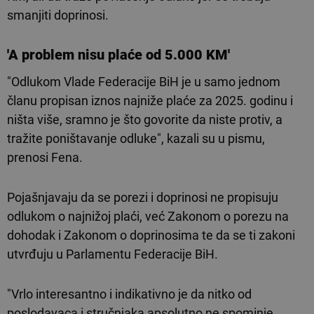
smanjiti doprinosi.
'A problem nisu plaće od 5.000 KM'
"Odlukom Vlade Federacije BiH je u samo jednom
članu propisan iznos najniže plaće za 2025. godinu i
ništa više, sramno je što govorite da niste protiv, a
tražite poništavanje odluke", kazali su u pismu,
prenosi Fena.
Pojašnjavaju da se porezi i doprinosi ne propisuju
odlukom o najnižoj plaći, već Zakonom o porezu na
dohodak i Zakonom o doprinosima te da se ti zakoni
utvrđuju u Parlamentu Federacije BiH.
"Vrlo interesantno i indikativno je da nitko od
poslodavaca i stručnjaka apsolutno ne spominje