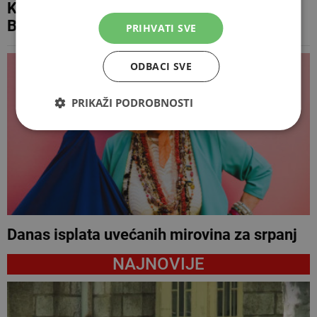
Koliki su minimalci u Europi, Hrvatskoj i
BiH? Razlike su goleme
PRIHVATI SVE
ODBACI SVE
PRIKAŽI PODROBNOSTI
Danas isplata uvećanih mirovina za srpanj
NAJNOVIJE