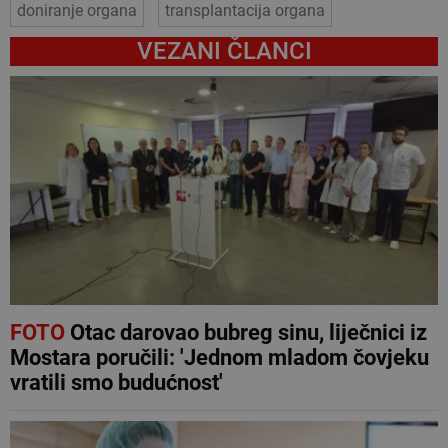
doniranje organa
transplantacija organa
VEZANI ČLANCI
FOTO
Otac darovao bubreg sinu, liječnici iz
Mostara poručili: 'Jednom mladom čovjeku
vratili smo budućnost'