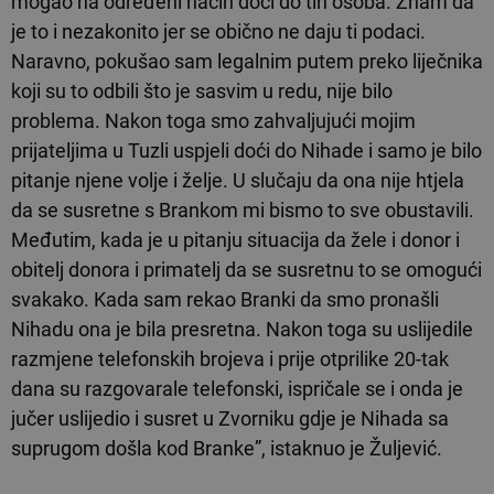
mogao na određeni način doći do tih osoba. Znam da
je to i nezakonito jer se obično ne daju ti podaci.
Naravno, pokušao sam legalnim putem preko liječnika
koji su to odbili što je sasvim u redu, nije bilo
problema. Nakon toga smo zahvaljujući mojim
prijateljima u Tuzli uspjeli doći do Nihade i samo je bilo
pitanje njene volje i želje. U slučaju da ona nije htjela
da se susretne s Brankom mi bismo to sve obustavili.
Međutim, kada je u pitanju situacija da žele i donor i
obitelj donora i primatelj da se susretnu to se omogući
svakako. Kada sam rekao Branki da smo pronašli
Nihadu ona je bila presretna. Nakon toga su uslijedile
razmjene telefonskih brojeva i prije otprilike 20-tak
dana su razgovarale telefonski, ispričale se i onda je
jučer uslijedio i susret u Zvorniku gdje je Nihada sa
suprugom došla kod Branke”, istaknuo je Žuljević.