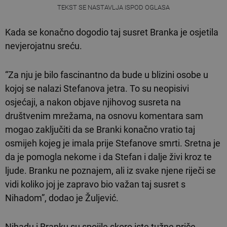
TEKST SE NASTAVLJA ISPOD OGLASA
Kada se konačno dogodio taj susret Branka je osjetila
nevjerojatnu sreću.
“Za nju je bilo fascinantno da bude u blizini osobe u
kojoj se nalazi Stefanova jetra. To su neopisivi
osjećaji, a nakon objave njihovog susreta na
društvenim mrežama, na osnovu komentara sam
mogao zaključiti da se Branki konačno vratio taj
osmijeh kojeg je imala prije Stefanove smrti. Sretna je
da je pomogla nekome i da Stefan i dalje živi kroz te
ljude. Branku ne poznajem, ali iz svake njene riječi se
vidi koliko joj je zapravo bio važan taj susret s
Nihadom”, dodao je Žuljević.
Nihadu i Branku su spojile skoro iste tužne priče.