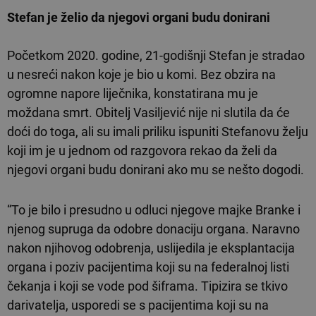
Stefan je želio da njegovi organi budu donirani
Početkom 2020. godine, 21-godišnji Stefan je stradao
u nesreći nakon koje je bio u komi. Bez obzira na
ogromne napore liječnika, konstatirana mu je
moždana smrt. Obitelj Vasiljević nije ni slutila da će
doći do toga, ali su imali priliku ispuniti Stefanovu želju
koji im je u jednom od razgovora rekao da želi da
njegovi organi budu donirani ako mu se nešto dogodi.
“To je bilo i presudno u odluci njegove majke Branke i
njenog supruga da odobre donaciju organa. Naravno
nakon njihovog odobrenja, uslijedila je eksplantacija
organa i poziv pacijentima koji su na federalnoj listi
čekanja i koji se vode pod šiframa. Tipizira se tkivo
darivatelja, usporedi se s pacijentima koji su na