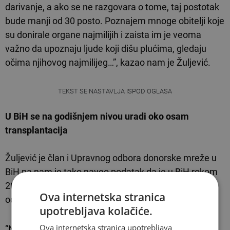
darivanje, a ako se ne razgovara o tome, taj postotak
bude manji od 30 posto. Poznajem mnoge obitelji koje
su donirale organe najmilijih i zaista im je veoma
važno da upoznaju ljude koji dišu plućima, gledaju
očima njihovog najmilijeg…”, kazao nam je Žuljević.
TEKST SE NASTAVLJA ISPOD OGLASA
U BiH se na godišnjem nivou uradi oko osam
transplantacija
Žuljević je član i Upravnog odbora donorske mreže u
BiH pa nam je tako naveo podatak da je u BiH rokom
2016. i 2017. godine bilo više transplantacija organa
Ova internetska stranica
od mrtvog donora nego što je to slučaj danas.
upotrebljava kolačiće.
Ova internetska stranica upotrebljava
“Ne može me nitko uvjeriti da je svijest o tome kod