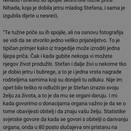
Nihada, koja je dobila jetru mladog Stefana, i sama je
izgubila dijete u nesreći.
“Te tužne priče su ih spojile, ali na osnovu fotografija
se vidi da se stvorilo jedno veliko prijateljstvo. To je
tipičan primjer kako iz tragedije može izroditi jedna
lijepa priča. Čak i kada gubite nekoga vi možete
njegov život produžiti. Stefan i dalje živi u nekome tko
je dobio jetru i bubrege, a to je i jedna vrsta nagrade
roditeljima samima koji su donijeli tu odluku. Nije im
opet bilo teško ni odlučiti jer je Stefan izrazio svoju
želju za života, a to je da mu se organi daruju. I mi
kada govorimo o donacijama organa važno je da se o
tome obavijesti obitelj i da znaju vašu želju. Statistike
svjetske govore da kada se govori s obitelji o darivanju
organa, onda u 80 posto slučajeva oni pristanu na