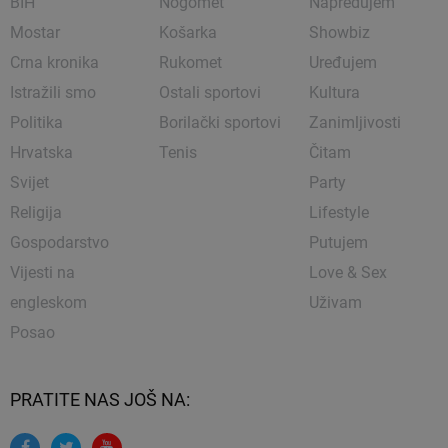
BIH
Nogomet
Napredujem
Mostar
Košarka
Showbiz
Crna kronika
Rukomet
Uređujem
Istražili smo
Ostali sportovi
Kultura
Politika
Borilački sportovi
Zanimljivosti
Hrvatska
Tenis
Čitam
Svijet
Party
Religija
Lifestyle
Gospodarstvo
Putujem
Vijesti na
Love & Sex
engleskom
Uživam
Posao
PRATITE NAS JOŠ NA: