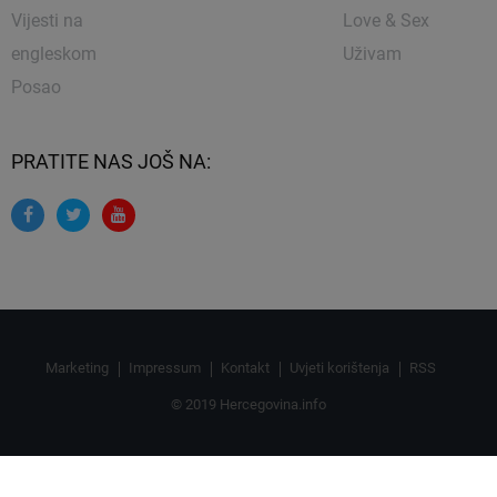
Vijesti na
Love & Sex
engleskom
Uživam
Posao
PRATITE NAS JOŠ NA:
Marketing
Impressum
Kontakt
Uvjeti korištenja
RSS
© 2019 Hercegovina.info