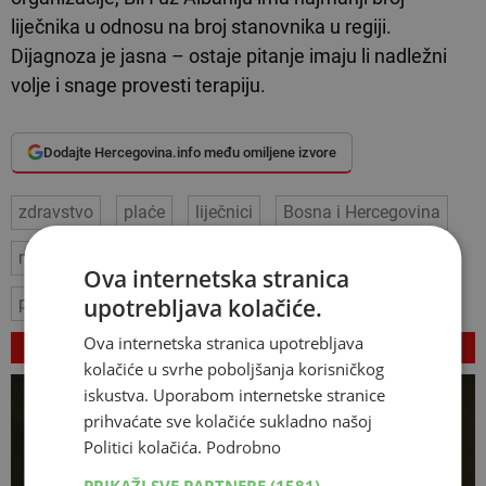
liječnika u odnosu na broj stanovnika u regiji.
Dijagnoza je jasna – ostaje pitanje imaju li nadležni
volje i snage provesti terapiju.
Dodajte Hercegovina.info među omiljene izvore
zdravstvo
plaće
liječnici
Bosna i Hercegovina
migracije
nedostatak kadra
specijalizacije
Ova internetska stranica
upotrebljava kolačiće.
politički utjecaji
Ova internetska stranica upotrebljava
VEZANI ČLANCI
kolačiće u svrhe poboljšanja korisničkog
iskustva. Uporabom internetske stranice
prihvaćate sve kolačiće sukladno našoj
Politici kolačića.
Podrobno
PRIKAŽI SVE PARTNERE
(1581) →