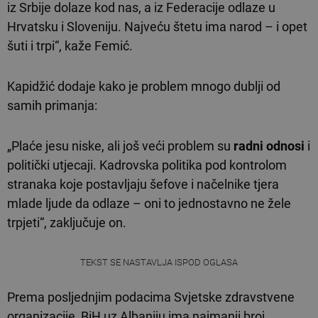
iz Srbije dolaze kod nas, a iz Federacije odlaze u
Hrvatsku i Sloveniju. Najveću štetu ima narod – i opet
šuti i trpi“, kaže Femić.
Kapidžić dodaje kako je problem mnogo dublji od
samih primanja:
„Plaće jesu niske, ali još veći problem su
radni odnosi
i
politički utjecaji. Kadrovska politika pod kontrolom
stranaka koje postavljaju šefove i načelnike tjera
mlade ljude da odlaze – oni to jednostavno ne žele
trpjeti“, zaključuje on.
TEKST SE NASTAVLJA ISPOD OGLASA
Prema posljednjim podacima Svjetske zdravstvene
organizacije, BiH uz Albaniju ima najmanji broj