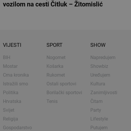
vozilom na cesti Čitluk – Žitomislić
VIJESTI
SPORT
SHOW
BIH
Nogomet
Napredujem
Mostar
Košarka
Showbiz
Crna kronika
Rukomet
Uređujem
Istražili smo
Ostali sportovi
Kultura
Politika
Borilački sportovi
Zanimljivosti
Hrvatska
Tenis
Čitam
Svijet
Party
Religija
Lifestyle
Gospodarstvo
Putujem