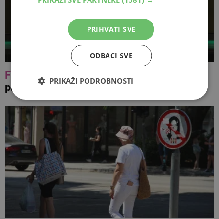
PRIHVATI SVE
ODBACI SVE
FOTO
Šarolikost običaja i plesa
PRIKAŽI PODROBNOSTI
predstavljeno bjelopoljskoj publici