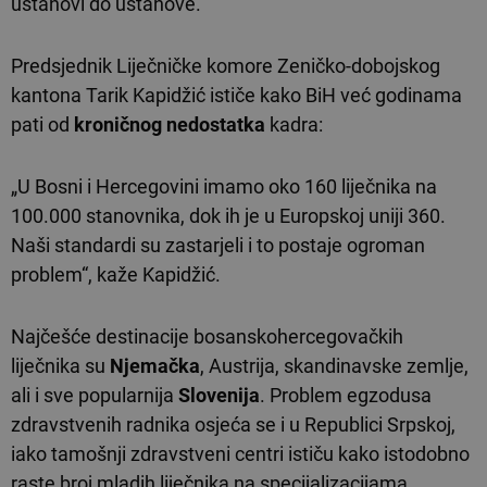
ustanovi do ustanove.
Predsjednik Liječničke komore Zeničko-dobojskog
kantona Tarik Kapidžić ističe kako BiH već godinama
pati od
kroničnog nedostatka
kadra:
„U Bosni i Hercegovini imamo oko 160 liječnika na
100.000 stanovnika, dok ih je u Europskoj uniji 360.
Naši standardi su zastarjeli i to postaje ogroman
problem“, kaže Kapidžić.
Najčešće destinacije bosanskohercegovačkih
liječnika su
Njemačka
, Austrija, skandinavske zemlje,
ali i sve popularnija
Slovenija
. Problem egzodusa
zdravstvenih radnika osjeća se i u Republici Srpskoj,
iako tamošnji zdravstveni centri ističu kako istodobno
raste broj mladih liječnika na specijalizacijama.