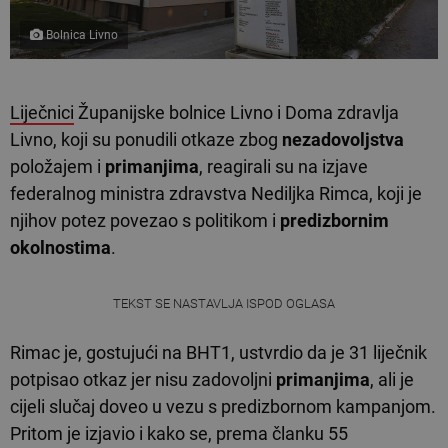
Bolnica Livno
Liječnici
Županijske bolnice Livno i Doma zdravlja
Livno, koji su ponudili otkaze zbog
nezadovoljstva
položajem i
primanjima
, reagirali su na izjave
federalnog ministra zdravstva Nediljka Rimca, koji je
njihov potez povezao s politikom i
predizbornim
okolnostima
.
TEKST SE NASTAVLJA ISPOD OGLASA
Rimac je, gostujući na BHT1, ustvrdio da je 31 liječnik
potpisao otkaz jer nisu zadovoljni
primanjima
, ali je
cijeli slučaj doveo u vezu s predizbornom kampanjom.
Pritom je izjavio i kako se, prema članku 55