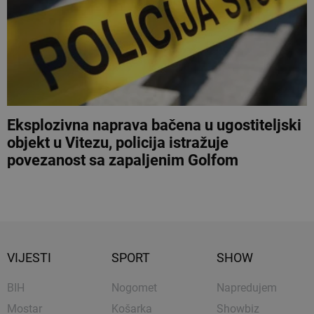
Eksplozivna naprava bačena u ugostiteljski
objekt u Vitezu, policija istražuje
povezanost sa zapaljenim Golfom
VIJESTI
SPORT
SHOW
BIH
Nogomet
Napredujem
Mostar
Košarka
Showbiz