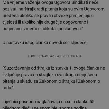
“Za vrijeme važenja ovoga Ugovora Sindikati neće
pozivati na
štrajk
radi pitanja koja su ovim Ugovorom
uređena ukoliko se prava i obveze primjenjuju u
cijelosti ili ukoliko nije drugačije dogovoreno i
potpisano između sindikata i poslodavca.”
U nastavku istog članka navodi se i sljedeće:
TEKST SE NASTAVLJA ISPOD OGLASA
“Suzdržavanje od štrajka iz stavka 1. ovoga članka ne
isključuje pravo na
štrajk
za sva druga neriješena
pitanja u skladu sa Zakonom o štrajku i Zakonom o
radu.”
Liječnici posebno naglašavaju da se u članku 55
nijednom riječju ne spominje izborna godina.