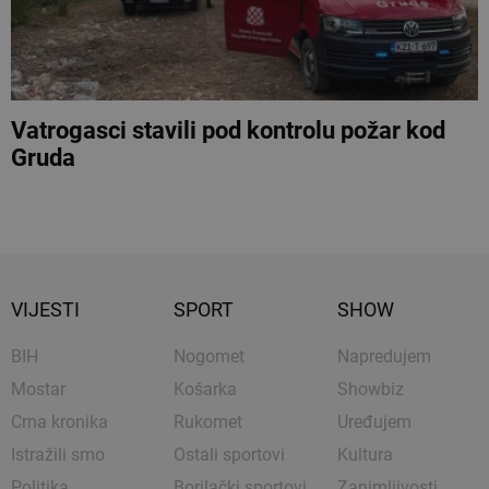
Vatrogasci stavili pod kontrolu požar kod
Gruda
VIJESTI
SPORT
SHOW
BIH
Nogomet
Napredujem
Mostar
Košarka
Showbiz
Crna kronika
Rukomet
Uređujem
Istražili smo
Ostali sportovi
Kultura
Politika
Borilački sportovi
Zanimljivosti