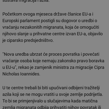
sustava migracija i azila.
Početkom ovoga mjeseca države članice EU-a i
Europski parlament postigli su dogovor o uredbi o
vraćanju nezakonitih migranata, koja će omogućiti
njihovo slanje u prihvatne centre izvan EU-a, objavilo
je ciparsko predsjedništvo.
"Nova uredba ubrzat će proces povratka i povećati
vraćanje osoba koje nemaju zakonsko pravo boravka
u EU-u", rekao je zamjenik ministra za migracije Cipra
Nicholas Ioannides.
U te centre trebali bi biti upućivani odbijeni tražitelji
azila koji se ne mogu vratiti u svoje zemlje podrijetla.
To bi se primjenjivalo u slučajevima kada matična
zemlja migranata odbija prihvatiti njihov povratak ili