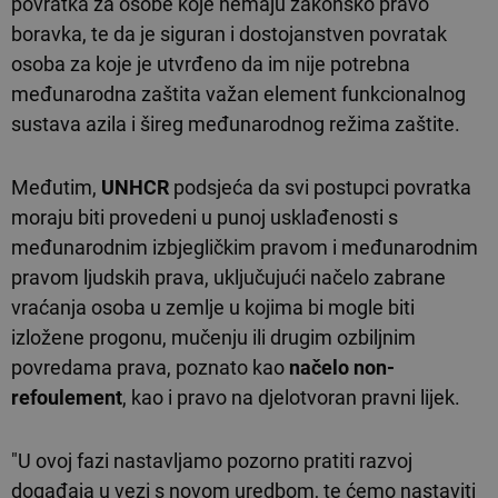
povratka za osobe koje nemaju zakonsko pravo
boravka, te da je siguran i dostojanstven povratak
osoba za koje je utvrđeno da im nije potrebna
međunarodna zaštita važan element funkcionalnog
sustava azila i šireg međunarodnog režima zaštite.
Međutim,
UNHCR
podsjeća da svi postupci povratka
moraju biti provedeni u punoj usklađenosti s
međunarodnim izbjegličkim pravom i međunarodnim
pravom ljudskih prava, uključujući načelo zabrane
vraćanja osoba u zemlje u kojima bi mogle biti
izložene progonu, mučenju ili drugim ozbiljnim
povredama prava, poznato kao
načelo non-
refoulement
, kao i pravo na djelotvoran pravni lijek.
"U ovoj fazi nastavljamo pozorno pratiti razvoj
događaja u vezi s novom uredbom, te ćemo nastaviti