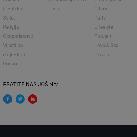
Hrvatska
Tenis
Čitam
Svijet
Party
Religija
Lifestyle
Gospodarstvo
Putujem
Vijesti na
Love & Sex
engleskom
Uživam
Posao
PRATITE NAS JOŠ NA: