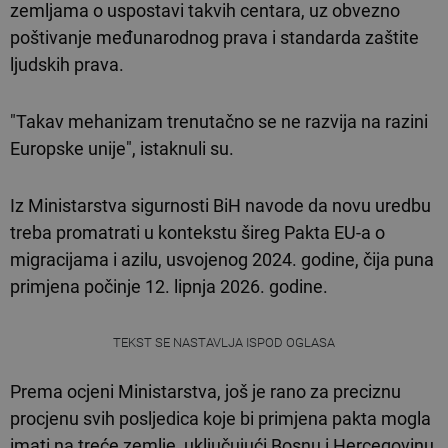
zemljama o uspostavi takvih centara, uz obvezno
poštivanje međunarodnog prava i standarda zaštite
ljudskih prava.
"Takav mehanizam trenutačno se ne razvija na razini
Europske unije", istaknuli su.
Iz Ministarstva sigurnosti BiH navode da novu uredbu
treba promatrati u kontekstu šireg Pakta EU-a o
migracijama i azilu, usvojenog 2024. godine, čija puna
primjena počinje 12. lipnja 2026. godine.
TEKST SE NASTAVLJA ISPOD OGLASA
Prema ocjeni Ministarstva, još je rano za preciznu
procjenu svih posljedica koje bi primjena pakta mogla
imati na treće zemlje, uključujući Bosnu i Hercegovinu,