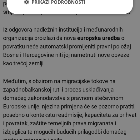
PRIKAŽI PODROBNOSTI
postupci povratka. Služba trenutačno raspolaže
smještajnim kapacitetima za približno 3.000 osoba.
Iz odgovora nadležnih institucija i međunarodnih
organizacija proizlazi da nova
europska uredba
o
povratku neće automatski promijeniti pravni položaj
Bosne i Hercegovine niti joj nametnuti nove obveze
kao trećoj zemlji.
Međutim, s obzirom na migracijske tokove na
zapadnobalkanskoj ruti i proces usklađivanja
domaćeg zakonodavstva s pravnom stečevinom
Europske unije, njezina primjena će se pozorno pratiti,
posebno u kontekstu readmisije, kapaciteta za prihvat
i povratak, zaštite temeljnih prava migranata i
izbjeglica te mogućih budućih prilagodbi domaćeg