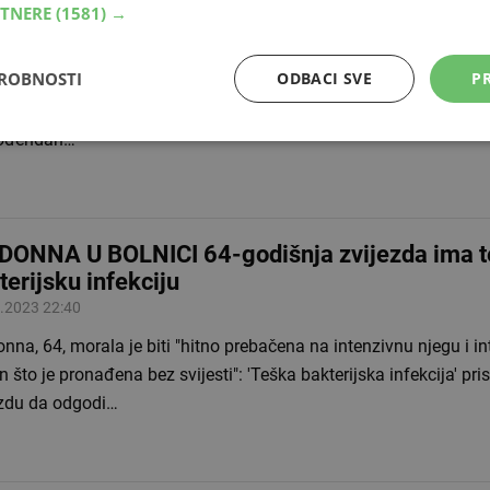
RTNERE
(1581) →
ota želi glumiti popularnu Amerikanku
.2023 13:47
DROBNOSTI
ODBACI SVE
PR
Collins, glumica koja je najpoznatija kao osvetnički raspolože
Alexis Carrington Colby iz hit serije ‘Dinastija’ iz 80-ih, u svibnju
rođendan…
ONNA U BOLNICI 64-godišnja zvijezda ima t
terijsku infekciju
.2023 22:40
na, 64, morala je biti "hitno prebačena na intenzivnu njegu i i
 što je pronađena bez svijesti": 'Teška bakterijska infekcija' prisi
ezdu da odgodi…