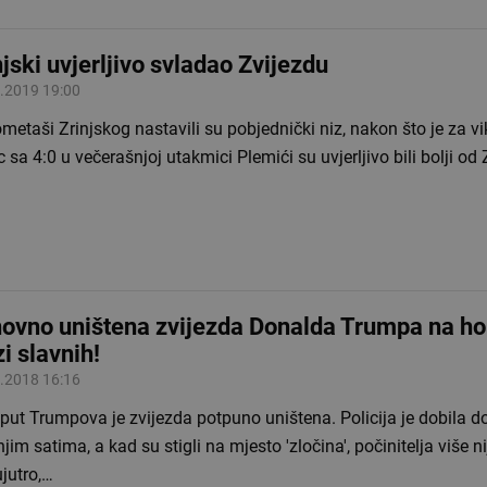
njski uvjerljivo svladao Zvijezdu
.2019 19:00
etaši Zrinjskog nastavili su pobjednički niz, nakon što je za v
 sa 4:0 u večerašnjoj utakmici Plemići su uvjerljivo bili bolji od
ovno uništena zvijezda Donalda Trumpa na ho
zi slavnih!
.2018 16:16
put Trumpova je zvijezda potpuno uništena. Policija je dobila d
njim satima, a kad su stigli na mjesto 'zločina', počinitelja više ni
ujutro,…