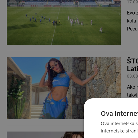
17.09
Evo 
kola 
Peca
ŠT
Lat
03.08
Ako n
takvi
hrva
Ova internet
Ova internetska s
internetske strani
NE 