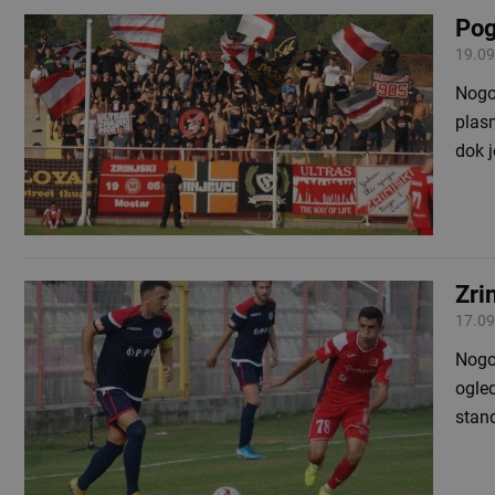
Pog
19.09
Nogom
plasm
dok j
Zri
17.09
Nogom
ogle
stan