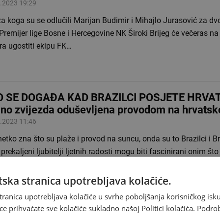
.2023 19:29
za koga su se odlučili Marijan Budimir i Mihajlo Jurasović za 
Premijer lige Bosne i Hercegovine NK Široki Brijeg će večeras na
ra ugostiti ekipu FK…
O SE DOGAĐA KAD BRAZILCI POSJETE HRVA
ino zvijezda oduševljena provodom na hrvatsko
.2023 11:46
etko zna što su plaže i provod na suncu, onda su to Brazilci i Bra
 prekaljeni ljubitelji ljetnih radosti mogu biti fascinirani onim što
tska obala…
ska stranica upotrebljava kolačiće.
tranica upotrebljava kolačiće u svrhe poboljšanja korisničkog i
ce prihvaćate sve kolačiće sukladno našoj Politici kolačića.
Podro
POMIŠLJA NA MIROVINU Joan Collins u 90. g