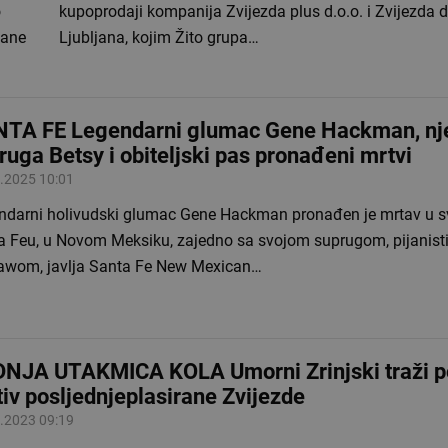
o
kupoprodaji kompanija Zvijezda plus d.o.o. i Zvijezda d
tane
Ljubljana, kojim Žito grupa…
TA FE Legendarni glumac Gene Hackman, nj
ruga Betsy i obiteljski pas pronađeni mrtvi
.2025 10:01
ndarni holivudski glumac Gene Hackman pronađen je mrtav u sv
a Feu, u Novom Meksiku, zajedno sa svojom suprugom, pijanist
awom, javlja Santa Fe New Mexican…
NJA UTAKMICA KOLA Umorni Zrinjski traži p
tiv posljednjeplasirane Zvijezde
.2023 09:19