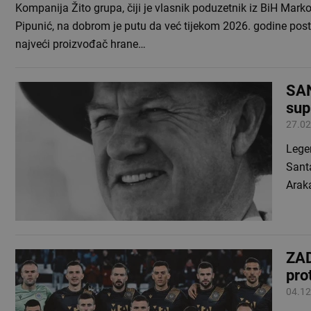
Kompanija Žito grupa, čiji je vlasnik poduzetnik iz BiH Mark
Pipunić, na dobrom je putu da već tijekom 2026. godine pos
najveći proizvođač hrane…
SAN
sup
27.02
Lege
Sant
Arak
ZAD
pro
04.12