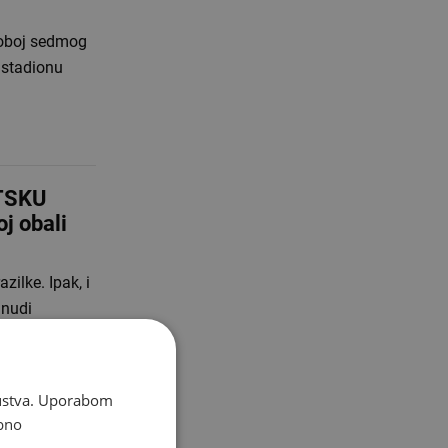
dvoboj sedmog
 stadionu
TSKU
j obali
zilke. Ipak, i
 nudi
skustva. Uporabom
bno
odini