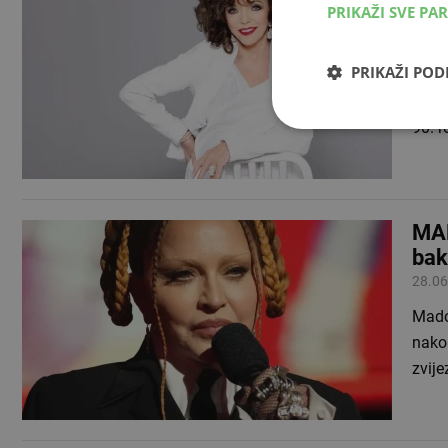
PRIKAŽI SVE PA
živ
13.07
PRIKAŽI PO
Joan 
žena 
90. 
MAD
bak
28.06
Madon
nakon
zvij