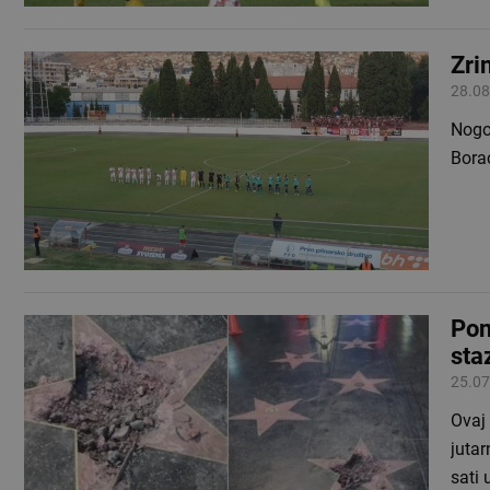
Zri
28.08
Nogom
Borac
Pon
sta
25.07
Ovaj 
jutar
sati 