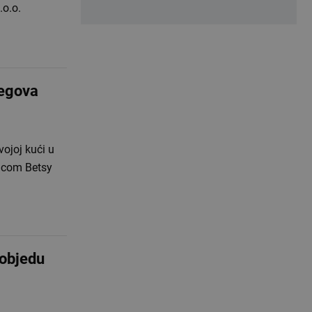
.o.o.
egova
ojoj kući u
icom Betsy
objedu