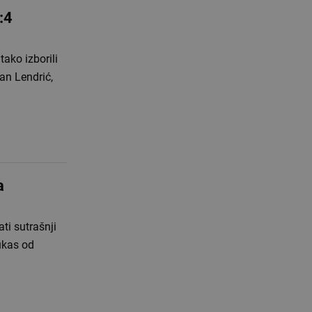
0:4
tako izborili
an Lendrić,
a
ti sutrašnji
ukas od