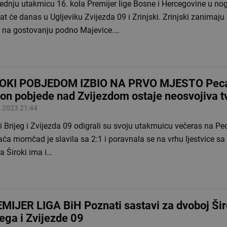
jednju utakmicu 16. kola Premijer lige Bosne i Hercegovine u n
at će danas u Ugljeviku Zvijezda 09 i Zrinjski. Zrinjski zanimaju
 na gostovanju podno Majevice.…
OKI POBJEDOM IZBIO NA PRVO MJESTO Peca
on pobjede nad Zvijezdom ostaje neosvojiva 
.2023 21:44
i Brijeg i Zvijezda 09 odigrali su svoju utakmuicu večeras na Pec
ća momčad je slavila sa 2:1 i poravnala se na vrhu ljestvice s
a Široki ima i…
MIJER LIGA BiH Poznati sastavi za dvoboj Ši
jega i Zvijezde 09