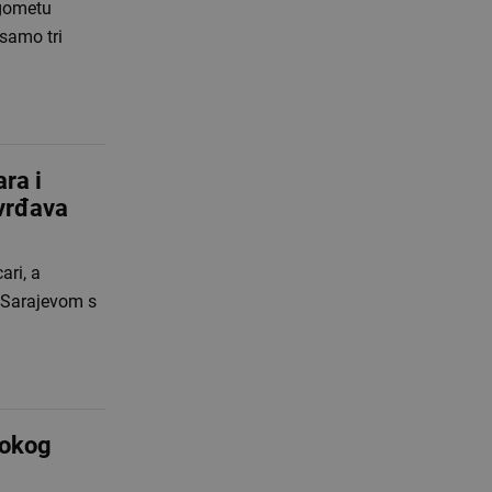
ogometu
 samo tri
ra i
tvrđava
ari, a
a Sarajevom s
rokog