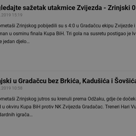
ledajte sažetak utakmice Zvijezda - Zrinjski 
.2019 15:19
etaši Zrinjskog pobijedili su s 4:0 u Gradačcu ekipu Zvijezde i 
an u osminu finala Kupa BiH. Tri gola na susretu postigao je Iv
e jedan djelo…
njski u Gradačcu bez Brkića, Kadušića i Šovšić
.2019 10:58
etaši Zrinjskog jutros su krenuli prema Odžaku, gdje će dočeka
d u okviru Kupa BiH protiv NK Zvijezda Gradačac. Treneri Hari V
dardnih igrača…