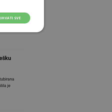
IHVATI SVE
na poslovna
 je proslavila
ešku
ntubirana
lila je