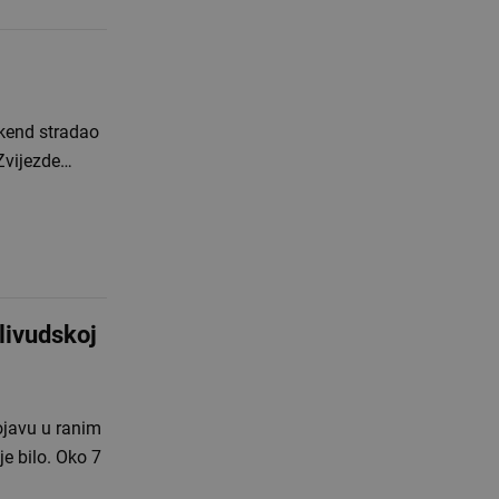
ikend stradao
 Zvijezde…
livudskoj
ojavu u ranim
je bilo. Oko 7