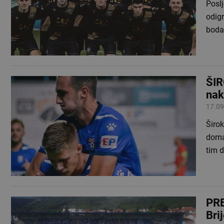
Posl
odigr
boda
ŠIR
nak
17.09
Širok
doma
tim d
PRE
Bri