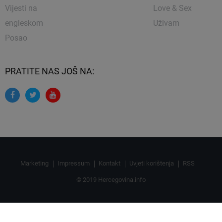
Vijesti na
Love & Sex
engleskom
Uživam
Posao
PRATITE NAS JOŠ NA:
Marketing
Impressum
Kontakt
Uvjeti korištenja
RSS
© 2019 Hercegovina.info