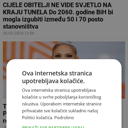
CIJELE OBITELJI NE VIDE SVJETLO NA
KRAJU TUNELA Do 2060. godine BiH bi
mogla izgubiti između 50 i 70 posto
stanovništva
20.03.2024 12:06
Ova internetska stranica
upotrebljava kolačiće.
Ova internetska stranica upotrebljava
kolačiće u svrhe poboljšanja korisničkog
iskustva. Uporabom internetske stranice
TAJNA LJEPOTE JENNIFER LOPEZ
prihvaćate sve kolačiće sukladno našoj
Pjevačica je nedavno proslavila 54.
Politici kolačića.
Podrobno
rođendan
PRIKAŽI SVE PARTNERE
(1581) →
26.07.2023 09:20