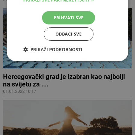
PRIHVATI SVE
ODBACI SVE
PRIKAŽI PODROBNOSTI
Hercegovački grad je izabran kao najbolji
na svijetu za ....
01.01.2022 10:17