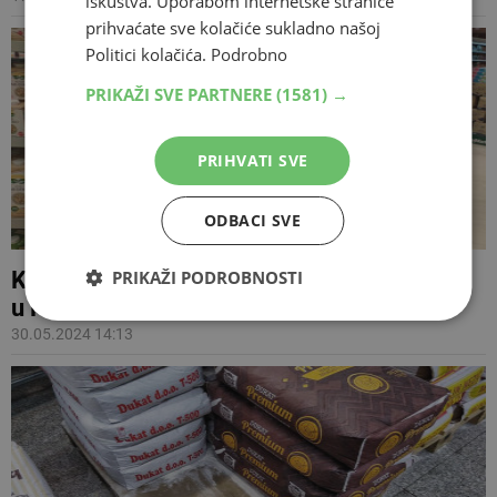
iskustva. Uporabom internetske stranice
prihvaćate sve kolačiće sukladno našoj
Politici kolačića.
Podrobno
PRIKAŽI SVE PARTNERE
(1581) →
PRIHVATI SVE
ODBACI SVE
KONTROLE FORMIRANJA CIJENA Trgovci
PRIKAŽI PODROBNOSTI
u RS-u dobili 150.000 KM kazni
30.05.2024 14:13