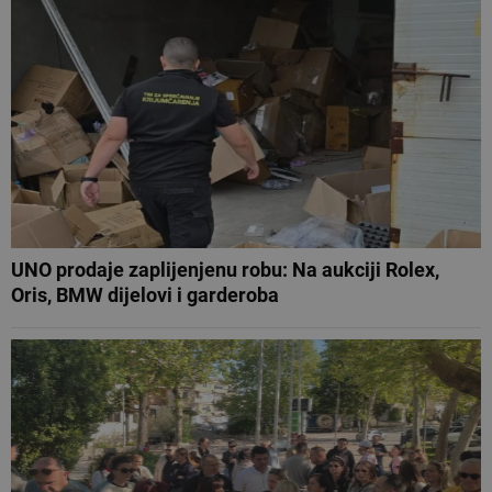
UNO prodaje zaplijenjenu robu: Na aukciji Rolex,
Oris, BMW dijelovi i garderoba