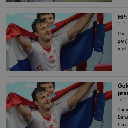
EP:
21.01
U nijedn
pet (16:
nast
Gol
prv
10.01
Zadn
Dansk
Slav