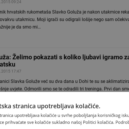
.2015 09:24
rnik hrvatskih rukometaša Slavko Goluža je nakon utakmice rek
vakvu utakmicu. Moji igrači su odigrali lošije nego sam očekiva
ažnije je da smo mi…
uža: Želimo pokazati s koliko ljubavi igramo z
atsku
.2015 17:47
anici Slavka Goluže već su dva dana u Dohi te su se aklimatizira
nje uvjete. Odmorili smo se te odradili tri treninga. Prvi dan sm
anu, a nakon toga dva taktička…
ska stranica upotrebljava kolačiće.
tranica upotrebljava kolačiće u svrhe poboljšanja korisničkog i
ce prihvaćate sve kolačiće sukladno našoj Politici kolačića.
Podro
i spisak rukometaša za SP u Kataru