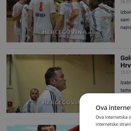
26.01
Izbo
sam o
najv
Gol
Hrv
15.01
Izabr
tamoš
teret
Ova internet
Ova internetska s
internetske strani
Šir