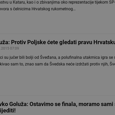
stvu u Kataru, kao i o zbivanjima oko reprezentacije tijekom SP
ovora s čelnicima Hrvatskog rukometnog…
uža: Protiv Poljske ćete gledati pravu Hrvatsk
.2015 07:09
ci su jučer bili bolji od Šveđana, a polufinalna utakmica igra se 
kivao sam to, znao sam da Švedska neće izdržati protiv njih, Šv
vko Goluža: Ostavimo se finala, moramo sami
jediti!