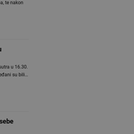
-a, te nakon
u
sutra u 16.30.
eđani su bili…
 sebe