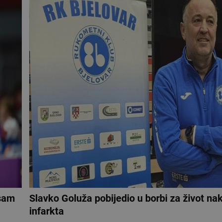
isam
Slavko Goluža pobijedio u borbi za život na
infarkta