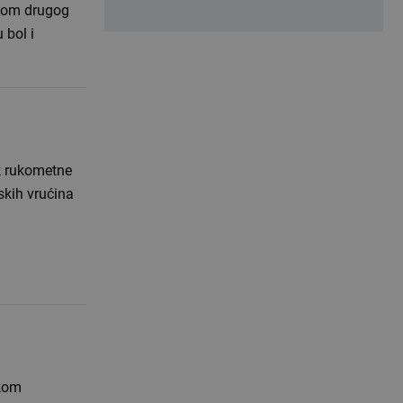
tkom drugog
 bol i
ik rukometne
skih vrućina
skom