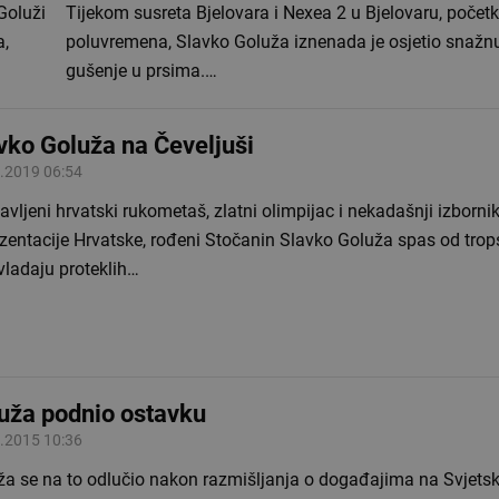
Goluži
Tijekom susreta Bjelovara i Nexea 2 u Bjelovaru, poče
a,
poluvremena, Slavko Goluža iznenada je osjetio snažnu
gušenje u prsima.…
vko Goluža na Čeveljuši
.2019 06:54
avljeni hrvatski rukometaš, zlatni olimpijac i nekadašnji izborn
zentacije Hrvatske, rođeni Stočanin Slavko Goluža spas od trop
vladaju proteklih…
uža podnio ostavku
.2015 10:36
ža se na to odlučio nakon razmišljanja o događajima na Svjet