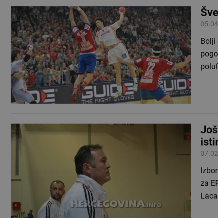
Šve
05.04
Bolji
pogot
polu
Još
ist
07.02
Izbor
za EP
Laca