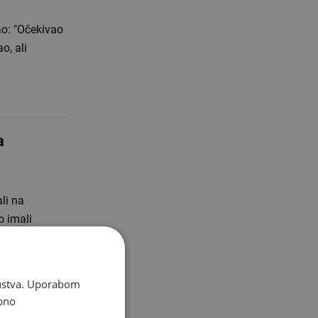
ao: "Očekivao
o, ali
a
li na
o imali
skustva. Uporabom
bno