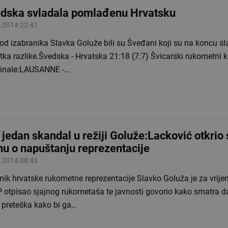
dska svladala pomlađenu Hrvatsku
.2014 22:41
 od izabranika Slavka Goluže bili su Šveđani koji su na koncu slav
ka razlike.Švedska - Hrvatska 21:18 (7:7) Švicarski rukometni k
finale:LAUSANNE -…
 jedan skandal u režiji Goluže:Lacković otkrio 
inu o napuštanju reprezentacije
.2014 08:43
nik hrvatske rukometne reprezentacije Slavko Goluža je za vrij
 otpisao sjajnog rukometaša te javnosti govorio kako smatra da
 preteška kako bi ga…