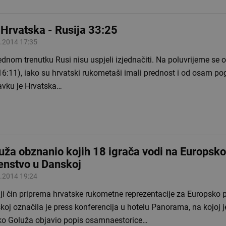
 Hrvatska - Rusija 33:25
.2014 17:35
om trenutku Rusi nisu uspjeli izjednačiti. Na poluvrijeme se otišlo s plus
11), iako su hrvatski rukometaši imali prednost i od osam pogodaka. U
avku je Hrvatska…
uža obznanio kojih 18 igrača vodi na Europsko
enstvo u Danskoj
.2014 19:24
ji čin priprema hrvatske rukometne reprezentacije za Europsko 
oj označila je press konferencija u hotelu Panorama, na kojoj j
ko Goluža objavio popis osamnaestorice…