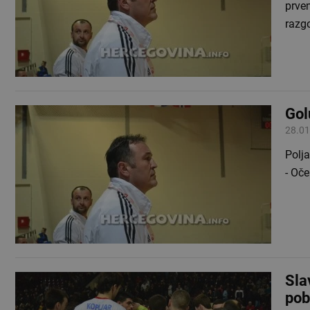
prven
razg
Gol
28.01
Polja
- Oče
Sla
pobi