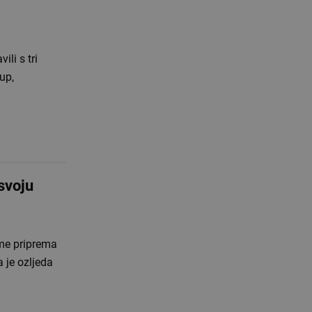
ili s tri
up,
svoju
eme priprema
 je ozljeda