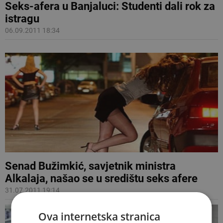
Seks-afera u Banjaluci: Studenti dali rok za
istragu
06.09.2011 18:34
Senad Bužimkić, savjetnik ministra
Alkalaja, našao se u središtu seks afere
31.07.2011 19:14
Ova internetska stranica