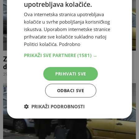
upotrebljava kolačiće.
Ova internetska stranica upotrebljava
kolačiće u svrhe poboljšanja korisničkog
iskustva. Uporabom internetske stranice
prihvaćate sve kolačiće sukladno našoj
Politici kolačića.
Podrobno
PRIKAŽI SVE PARTNERE
(1581) →
Zbog seks afere profesori Lučić i Golić
doživotno suspendirani
PRIHVATI SVE
29.06.2011 18:55
ODBACI SVE
PRIKAŽI PODROBNOSTI