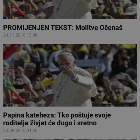
PROMIJENJEN TEKST: Molitve Očenaš
24.11.2018 13:00
Papina kateheza: Tko poštuje svoje
roditelje živjet će dugo i sretno
20.09.2018 01:20