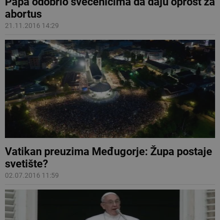
Papa odobrio svećenicima da daju oprost za
abortus
21.11.2016 14:29
Vatikan preuzima Međugorje: Župa postaje
svetište?
02.07.2016 11:59