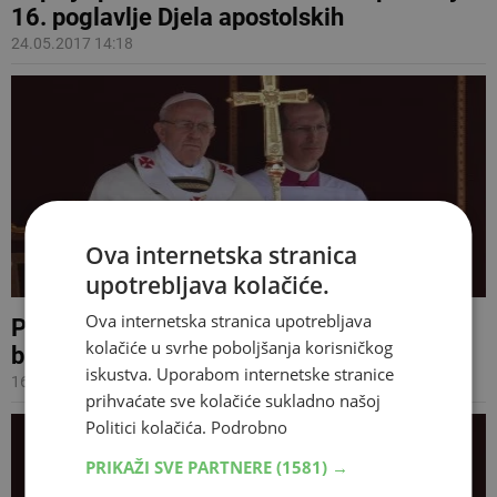
16. poglavlje Djela apostolskih
24.05.2017 14:18
Ova internetska stranica
upotrebljava kolačiće.
Ova internetska stranica upotrebljava
Papa poslao poruku mira i udijelio
kolačiće u svrhe poboljšanja korisničkog
blagoslov Urbi et Orbi
iskustva. Uporabom internetske stranice
16.04.2017 14:15
prihvaćate sve kolačiće sukladno našoj
Politici kolačića.
Podrobno
PRIKAŽI SVE PARTNERE
(1581) →