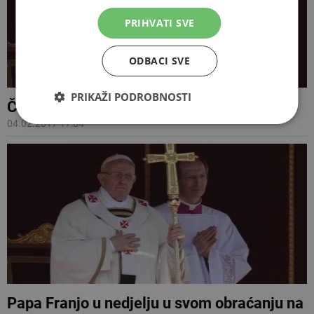
PRIHVATI SVE
ODBACI SVE
PRIKAŽI PODROBNOSTI
Čuvajte se napasti 'preživljavanja'
04.02.2017 17:04
Papa Franjo u nedjelju u svom obraćanju na