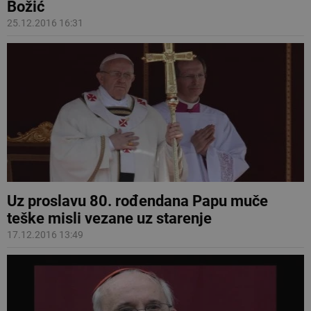
Božić
25.12.2016 16:31
Uz proslavu 80. rođendana Papu muče
teške misli vezane uz starenje
17.12.2016 13:49