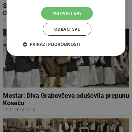
Sljedećeg tjedna ponovna izvedba opere
Diva u Mostaru
PRIHVATI SVE
24.10.2016 11:17
ODBACI SVE
PRIKAŽI PODROBNOSTI
Mostar: Diva Grabovčeva oduševila prepunu
Kosaču
15.03.2016 22:10