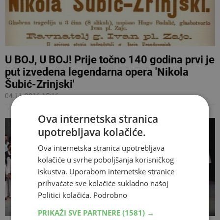
U BOJ, U BOJ! Prije točno 140 godina prvi je
put izvedena legendarna opera 'Nikola
Šubić-Zrinjski'
04.11.2016 15:16
Ova internetska stranica
upotrebljava kolačiće.
Ova internetska stranica upotrebljava
kolačiće u svrhe poboljšanja korisničkog
iskustva. Uporabom internetske stranice
prihvaćate sve kolačiće sukladno našoj
Politici kolačića.
Podrobno
PRIKAŽI SVE PARTNERE
(1581) →