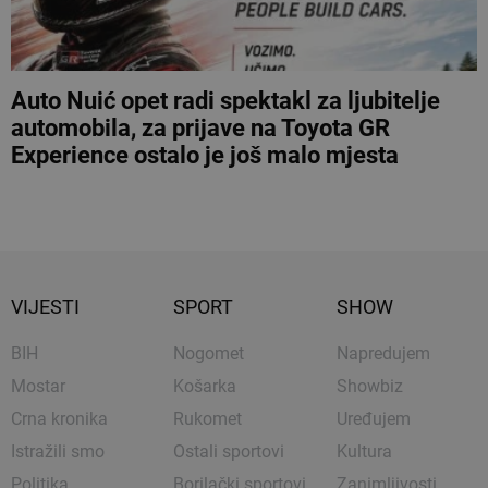
Auto Nuić opet radi spektakl za ljubitelje
automobila, za prijave na Toyota GR
Experience ostalo je još malo mjesta
VIJESTI
SPORT
SHOW
BIH
Nogomet
Napredujem
Mostar
Košarka
Showbiz
Crna kronika
Rukomet
Uređujem
Istražili smo
Ostali sportovi
Kultura
Politika
Borilački sportovi
Zanimljivosti