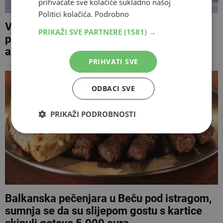
prihvaćate sve kolačiće sukladno našoj
Politici kolačića.
Podrobno
Vozač iz BiH jurio 154 km/h u Austriji,
PRIKAŽI SVE PARTNERE
(1581) →
privremeno mu zaplijenjen luksuzni
automobil
PRIHVATI SVE
ODBACI SVE
PRIKAŽI PODROBNOSTI
Balkanska pečenjara u Beču pod istragom,
sumnja se da su slijepom gostu s kartice