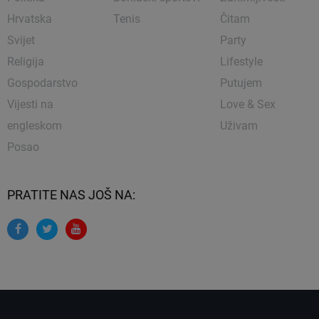
Hrvatska
Tenis
Čitam
Svijet
Party
Religija
Lifestyle
Gospodarstvo
Putujem
Vijesti na
Love & Sex
engleskom
Uživam
Posao
PRATITE NAS JOŠ NA: