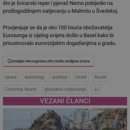
što je švicarski reper i pjevač Nemo pobijedio na
prošlogodišnjem natjecanju u Malmöu u Švedskoj.
Procjenjuje se da je oko 100 tisuća obožavatelja
Eurosonga iz cijelog svijeta došlo u Basel kako bi
prisustvovalo eurovizijskim događanjima u gradu.
Dodajte Hercegovina.info među omiljene izvore
opera
eurosong
austrija
izrael
Basel
Conchita Wurst
glazbeno natjecanje
JJ
VEZANI ČLANCI